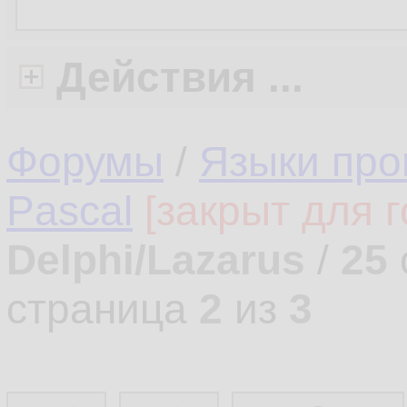
Действия ...
Форумы
/
Языки про
Pascal
[закрыт для г
Delphi/Lazarus
/
25
страница
2
из
3