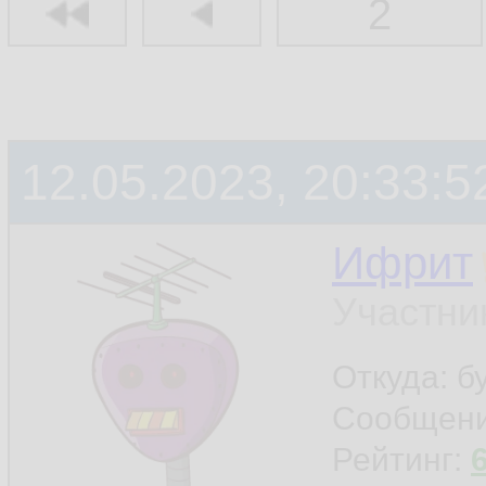
2
12.05.2023, 20:33:5
Ифрит
Участни
Откуда: б
Сообщен
Рейтинг: