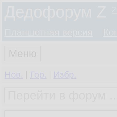
Дедофорум Z
2
Планшетная версия
Ко
Меню
Нов.
|
Гор.
|
Избр.