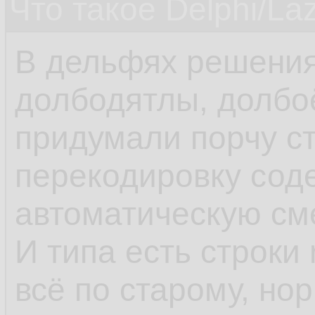
Что такое Delphi/La
В дельфях решения
долбодятлы, долбо
придумали порчу ст
перекодировку сод
автоматическую см
И типа есть строки 
всё по старому, но