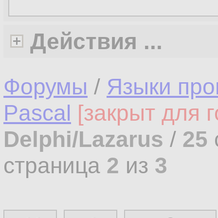
Действия ...
Форумы
/
Языки про
Pascal
[закрыт для г
Delphi/Lazarus
/
25
страница
2
из
3