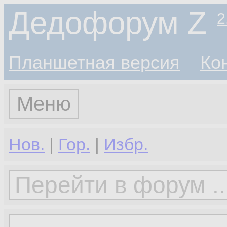
Дедофорум Z
2
Планшетная версия
Ко
Меню
Нов.
|
Гор.
|
Избр.