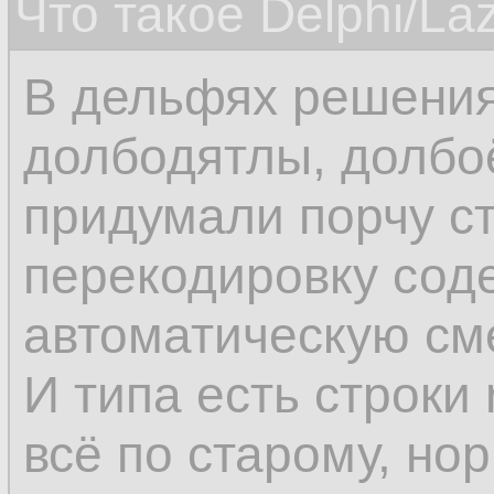
Что такое Delphi/La
В дельфях решения
долбодятлы, долбо
придумали порчу ст
перекодировку сод
автоматическую см
И типа есть строки 
всё по старому, но