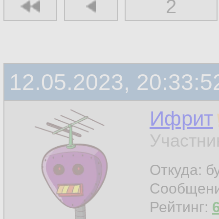
2
12.05.2023, 20:33:5
Ифрит
Участни
Откуда: б
Сообщен
Рейтинг: