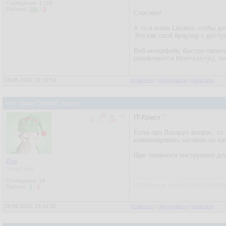
Сообщения:
1 315
Рейтинг:
181
/
2
Спасибо!
А то я юзал Lazarus чтобы д
Это как свой браузер с досту
Веб-интерфейс быстро пилитс
обновляются html+css+js), п
18.06.2022, 22:23:53
Ответить
|
Цитировать
|
Написать
Что такое Delphi/Lazarus
IT-Христ
Если про Лазарус вопрос, то
компилировать нативно на к
Щас появился инструмент для
Док
Участник
Сообщения:
18
FPC/Lazarus (trunk) | Win10 x64 Ulti
Рейтинг:
0
/
0
18.06.2022, 23:14:22
Ответить
|
Цитировать
|
Написать