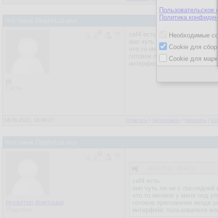
Пользовательское 
Политика конфиден
Что такое Delphi/Lazarus
cef4 есть
Необходимые co
оно чуть ли не с последней 
Cookie для сбор
что то мелкое у меня под уб
готовое приложение везде раб
Cookie для марк
интерфейс пользователя воо
wj
Гость
18.06.2022, 18:48:17
Ответить
|
Цитировать
|
Написать
|
От
Что такое Delphi/Lazarus
wj
18.06.2022, 18:48:17
cef4 есть
оно чуть ли не с последней
что то мелкое у меня под у
бухалтер фантоцци
готовое приложение везде р
Участник
интерфейс пользователя во