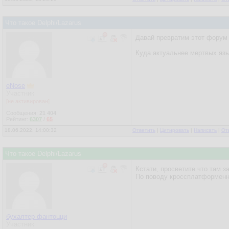
Что такое Delphi/Lazarus
Давай превратим этот форум 
Куда актуальнее мертвых язы
eNose
Участник
[не активирован]
Сообщения:
21 404
Рейтинг:
6307
/
65
18.06.2022, 14:00:32
Ответить
|
Цитировать
|
Написать
|
От
Что такое Delphi/Lazarus
Кстати, просветите что там з
По поводу кроссплатформенно
бухалтер фантоцци
Участник