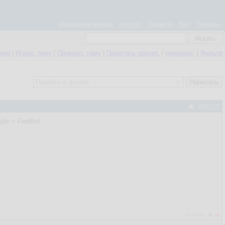
Мобильная версия
Контакт
Правила
FAQ
Помощь
нное
|
Игнор. тему
|
Прикреп. тему
|
Пометить прочит.
/
непрочит.
|
Фильтр
#66375
hi + FireBird.
Рейтинг:
0
/
0