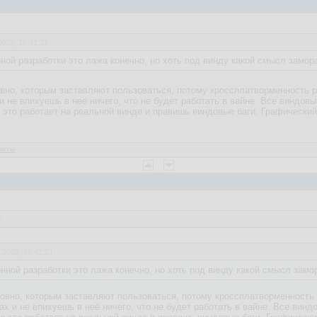
2022, 16:41:21
ой разработки это лажа конечно, но хоть под винду какой смысл замор
говно, которым заставляют пользоваться, потому кроссплатворменность р
и не впихуешь в неё ничего, что не будет работать в вайне. Все виндовы
к это работает на реальной винде и правишь виндовые баги. Графический
веты
8
.2022, 16:41:21
ной разработки это лажа конечно, но хоть под винду какой смысл замо
 говно, которым заставляют пользоваться, потому кроссплатворменность
ах и не впихуешь в неё ничего, что не будет работать в вайне. Все винд