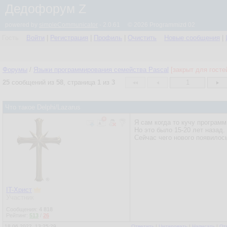
Дедофорум Z
powered by
simpleCommunicator
- 2.0.61 © 2026 Programmizd 02
Гость
Войти
|
Регистрация
|
Профиль
|
Очистить
Новые сообщения
|
Форумы
/
Языки программирования семейства Pascal
[закрыт для госте
25
сообщений из
58
, страница
1
из
3
1
Что такое Delphi/Lazarus
Я сам когда то кучу программ
Но это было 15-20 лет назад.
Сейчас чего нового появилос
IT-Христ
Участник
Сообщения:
4 818
Рейтинг:
513
/
26
18.06.2022, 13:25:29
Ответить
|
Цитировать
|
Написать
|
От