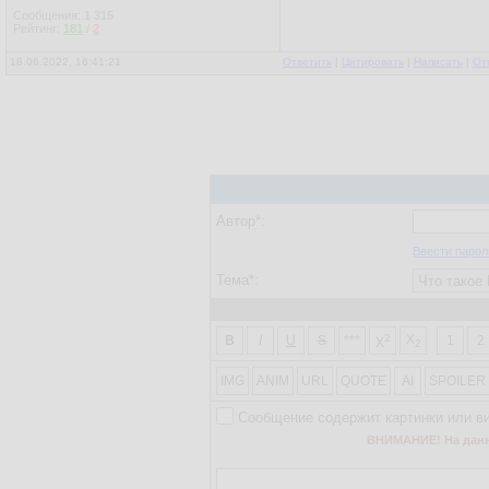
Сообщения:
1 315
Рейтинг:
181
/
2
18.06.2022, 16:41:21
Ответить
|
Цитировать
|
Написать
|
От
Автор*:
Ввести парол
Тема*:
2
X
B
I
U
S
***
1
2
X
2
IMG
ANIM
URL
QUOTE
AI
SPOILER
Сообщение содержит картинки или в
ВНИМАНИЕ! На данно