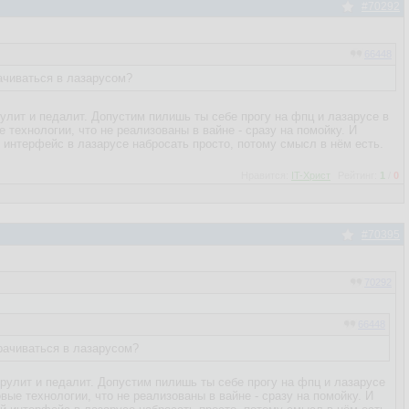
#70292
66448
ачиваться в лазарусом?
улит и педалит. Допустим пилишь ты себе прогу на фпц и лазарусе в
е технологии, что не реализованы в вайне - сразу на помойку. И
 интерфейс в лазарусе набросать просто, потому смысл в нём есть.
Нравится:
IT-Христ
Рейтинг:
1
/
0
#70395
70292
66448
рачиваться в лазарусом?
 рулит и педалит. Допустим пилишь ты себе прогу на фпц и лазарусе
овые технологии, что не реализованы в вайне - сразу на помойку. И