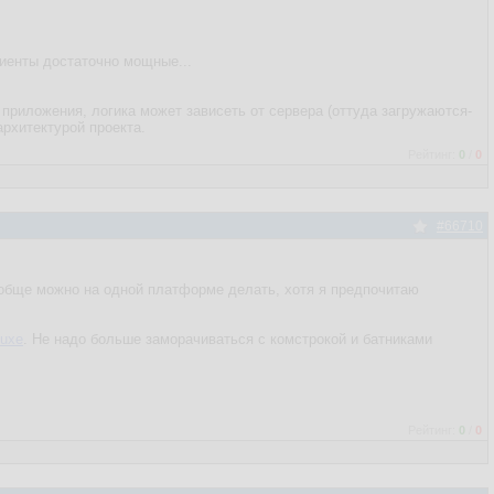
лиенты достаточно мощные...
 приложения, логика может зависеть от сервера (оттуда загружаются-
рхитектурой проекта.
Рейтинг:
0
/
0
#66710
ообще можно на одной платформе делать, хотя я предпочитаю
luxe
. Не надо больше заморачиваться с комстрокой и батниками
Рейтинг:
0
/
0