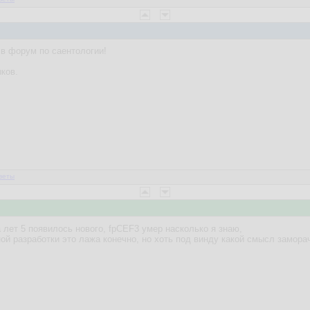
в форум по саентологии!
ков.
веты
а лет 5 появилось нового, fpCEF3 умер насколько я знаю,
й разработки это лажа конечно, но хоть под винду какой смысл замора