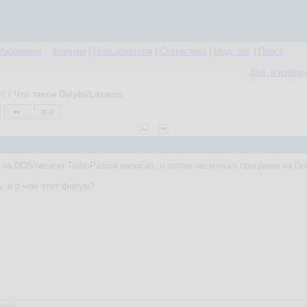
Избранное
Форумы
|
Пользователи
|
Статистика
|
Мод. лог
|
Поиск
Доб. в избра
й]
/
Что такое Delphi/Lazarus
все
 на DOS'овском TurboPascal написал, и потом несколько программ на Delp
ь, и о чем этот форум?
веты