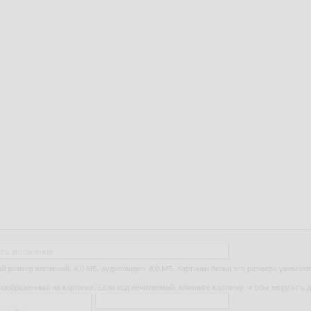
ть вложение
 размер вложений: 4,0 МБ, аудио/видео: 8,0 МБ. Картинки большего размера ужимают
изображенный на картинке. Если код нечитаемый, кликните картинку, чтобы загрузить д