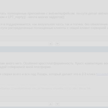
елать полноценные приложения с веб-интерфейсом, по-сути делал веб-к
пом к LPT_порту)) - мечта многих задротов))
я и поддерживается, как визуальная чатсь так и логика, без обновления
о-сути распределённые полноценные клиенты с общей клиент-серверной а
 там много чего. Особенно кроссплатформенность. Кросс компиляцию в
аждой собираемой мной платформе.
 сборки всего и вся под Лазарь, который делает это в 2-3 клика
fpcupde
m/Debian 11 amd64/Darwin x86_64 Monterey | Firebird 3.0.10 x64 | IBX by Rik