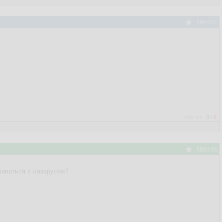
#66402
Рейтинг:
0
/
0
#66448
чиваться в лазарусом?