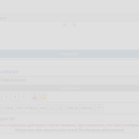
веты
Написать
ь для входа
Сообщение
3
4
5
CODE
FIX
POEM
HR
TABLE
MEDIA
идео 18+
м подфоруме действуют строгие правила. Удостоверьтесь, что ваше сообщени
Форум или тема закрыты для гостей. Необходима авторизация!