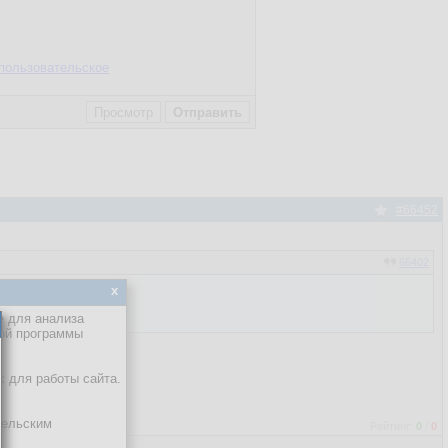
пользовательское
#66452
66402
x
е для анализа
кой программы
лигии неуместно.
х для работы сайта.
тельским
Рейтинг:
0
/
0