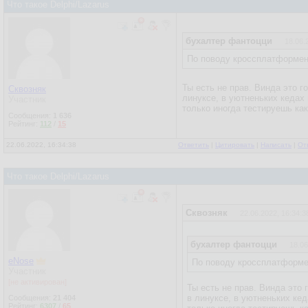
Что такое Delphi/Lazarus
бухалтер фантоцци
18.06.
По поводу кроссплатформенн
Ты есть не прав. Винда это 
Сквозняк
линуксе, в уютненьких кедах 
Участник
только иногда тестируешь ка
Сообщения:
1 636
Рейтинг:
112
/
15
22.06.2022, 16:34:38
Ответить
|
Цитировать
|
Написать
|
От
Что такое Delphi/Lazarus
Сквозняк
22.06.2022, 16:34:3
бухалтер фантоцци
18.06
eNose
По поводу кроссплатформен
Участник
[не активирован]
Ты есть не прав. Винда это
в линуксе, в уютненьких кед
Сообщения:
21 404
Рейтинг:
6307
/
65