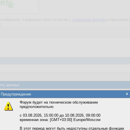
сообщение, я выражаю свое согласие с
правилами форума
и принимаю
е
.
 в форум по саентологии!
тку данных
ыков.
яется обработка файлов cookie, необходимых для работы сайта, а такж
x
Предупреждение
та и улучшения предоставляемых сервисов с использованием метричес
Форум будет на техническом обслуживании
оей религии, но я считаю, что в контексте этого форума обсуждение ре
предположительно
вать сайт, вы даёте согласие на обработку файлов cookie, необходимы
ожете выбрать по своему усмотрению.
с 03.08.2026, 15:00:00 до 10.08.2026, 09:00:00
временная зона: [GMT+03:00] Europe/Moscow
м ссылкам мы можете ознакомиться с действующим на сайте пользова
итикой конфиденциальности.
В этот период могут быть недоступны отдельные функции