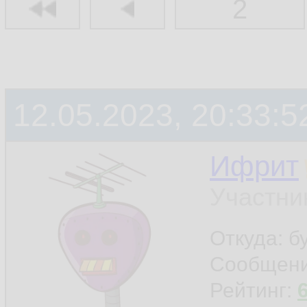
2
12.05.2023, 20:33:5
Ифрит
Участни
Откуда: б
Сообщен
Рейтинг: