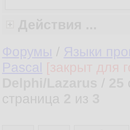
Действия ...
Форумы
/
Языки про
Pascal
[закрыт для г
Delphi/Lazarus
/
25
страница
2
из
3