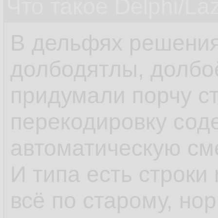
Что такое Delphi/La
В дельфях решения
долбодятлы, долбо
придумали порчу ст
перекодировку сод
автоматическую см
И типа есть строки 
всё по старому, но