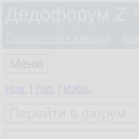
Дедофорум Z
2
Планшетная версия
Ко
Меню
Нов.
|
Гор.
|
Избр.