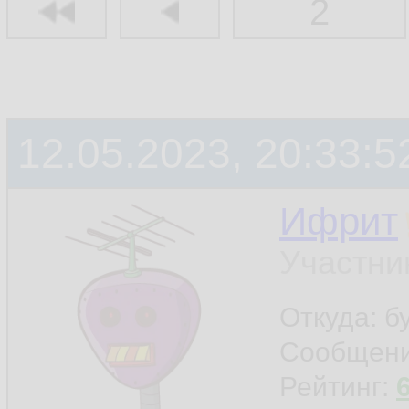
2
12.05.2023, 20:33:5
Ифрит
Участни
Откуда: б
Сообщен
Рейтинг: