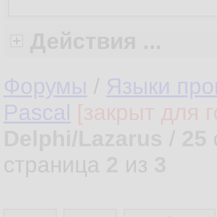
Действия ...
Форумы
/
Языки про
Pascal
[закрыт для г
Delphi/Lazarus
/
25
страница
2
из
3