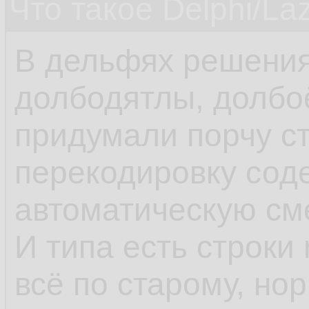
Что такое Delphi/La
В дельфях решения
долбодятлы, долбо
придумали порчу ст
перекодировку сод
автоматическую см
И типа есть строки 
всё по старому, но