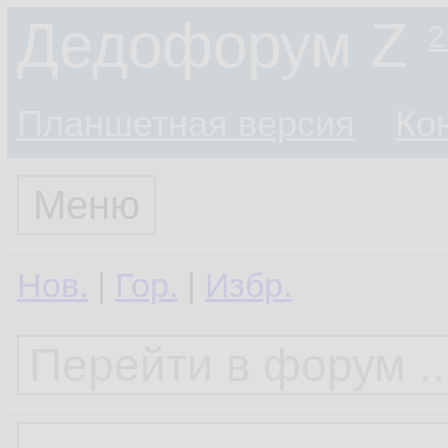
Дедофорум Z
2
Планшетная версия
Ко
Меню
Нов.
|
Гор.
|
Избр.