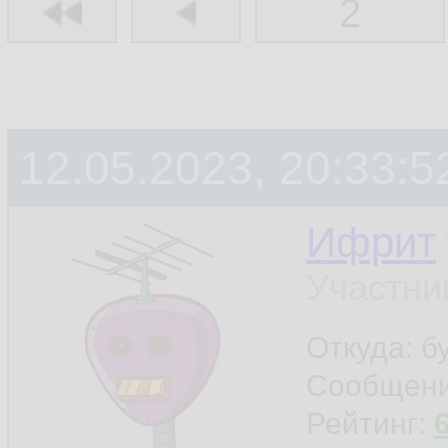
2
12.05.2023, 20:33:5
Ифрит
Участни
Откуда: б
Сообщен
Рейтинг: