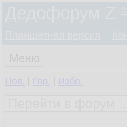
Дедофорум Z
2
Планшетная версия
Ко
Меню
Нов.
|
Гор.
|
Избр.