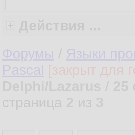
Действия ...
Форумы
/
Языки про
Pascal
[закрыт для г
Delphi/Lazarus
/
25
страница
2
из
3