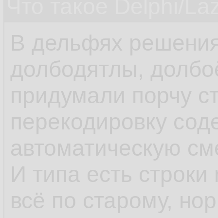
Что такое Delphi/La
В дельфях решения
долбодятлы, долбо
придумали порчу ст
перекодировку сод
автоматическую см
И типа есть строки 
всё по старому, но