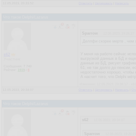
12.05.2023, 20:33:52
Ответить
|
Цитировать
|
Написать
Что такое Delphi/Lazarus
Sparrow
12.05.2023, 19:26:27
Делпфи скорее мертв , чем 
У меня на работе сейчас испо
s62
выгрузкой данных в БД и еще
Участник
данные из БД, рисует графики
Сообщения:
7 740
61, не так долго до пенсии, 
Рейтинг:
1919
/
8
недостаточно хорошо, чтобы к
А насчет того, что Delphi мёт
Изменено: 12.05.2023, 20:38:17 - s6
12.05.2023, 20:34:07
Ответить
|
Цитировать
|
Написать
|
От
Что такое Delphi/Lazarus
s62
12.05.2023, 20:34:07
Sparrow
12.05.2023, 19:26:2