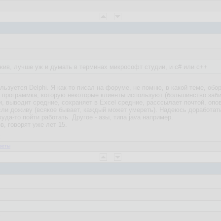
жив, лучше уж и думать в терминах микрософт студии, и c# или c++
льзуется Delphi. Я как-то писал на форуме, не помню, в какой теме, о
 программка, которую некоторые клиенты используют (большинство заби
, выводит средние, сохраняет в Excel средние, расссылает почтой, опо
если доживу (всякое бывает, каждый может умереть). Надеюсь доработать н
уда-то пойти работать. Другое - азы, типа java например.
рв, говорят уже лет 15.
2
веты
7