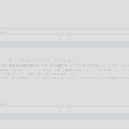
веты
о в Делфи 2009, в 2008 году, 15 лет назад.
ская перекодировка из ANSI в юникод (или обратно) удобно. К тому же
и не нужна где-то, то тоже есть пути решения. А какая информация хран
в char, есть StringBuilder для манипуляций.
 ansi, то можно и использовать AnsiString. Причем можно объявить стро
2
веты