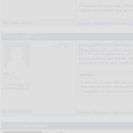
Я смотрел по коду, как работ
нормального типа строк не о
22.07.2023, 20:13:37
Ответить
|
Цитировать
|
Написать
|
От
Что такое Delphi/Lazarus
Вышла Delphi 12 и Rad Studio
https://www.embarcadero.com/p
По C++ что-то новое есть. А 
многострочных литералов. Об
было (чуть ли не все, если су
s62
Цитата
Участник
A new set of units with the c
Сообщения:
7 740
covering the entire platform A
Рейтинг:
1919
/
8
* Available for download in t
10.11.2023, 11:17:21
Ответить
|
Цитировать
|
Написать
|
От
Что такое Delphi/Lazarus