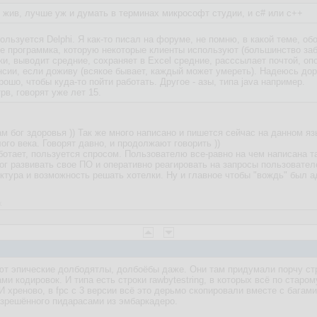
 жив, лучше уж и думать в терминах микрософт студии, и c# или c++
пользуется Delphi. Я как-то писал на форуме, не помню, в какой теме, 
е программка, которую некоторые клиенты используют (большинство заб
ки, выводит средние, сохраняет в Excel средние, расссылает почтой, оп
енсии, если доживу (всякое бывает, каждый может умереть). Надеюсь дораб
ошо, чтобы куда-то пойти работать. Другое - азы, типа java например.
трв, говорят уже лет 15.
м бог здоровья )) Так же много написано и пишется сейчас на данном яз
ого века. Говорят давно, и продолжают говорить ))
работает, пользуется спросом. Пользователю все-равно на чем написана т
ог развивать свое ПО и оперативно реагировать на запросы пользовател
ктура и возможность решать хотелки. Ну и главное чтобы "вождь" был а
x
т эпические долбодятлы, долбоёбы даже. Они там придумали порчу стр
и кодировок. И типа есть строки rawbytestring, в которых всё по старо
 хреново, в fpc с 3 версии всё это дерьмо скопировали вместе с багам
азрешённого пидарасами из эмбаркадеро.