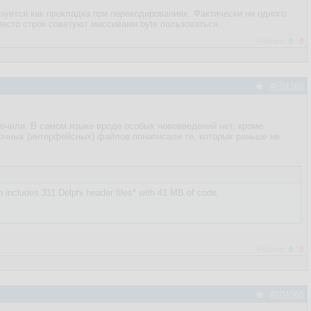
льзуется как прокладка при перекодированиях. Фактически ни одного
место строк советуют массивами byte пользоваться.
Рейтинг:
0
/
0
#604389
ключили. В самом языке вроде особых нововведений нет, кроме
вочных (интерфейсных) файлов понаписали те, которых раньше не
 includes 311 Delphi header files* with 41 MB of code,
Рейтинг:
0
/
0
#604568