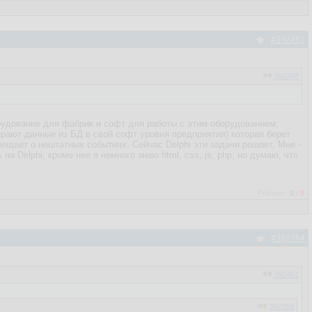
#392461
392388
борудование для фабрик и софт для работы с этим оборудованием,
рают данные из БД в свой софт уровня предприятия) которая берет
вещает о нештатных событиях. Сейчас Delphi эти задачи решает. Мне -
а Delphi, кроме нее я немного знаю html, css, js, php, но думаю, что
Рейтинг:
0
/
0
#392764
392461
392388