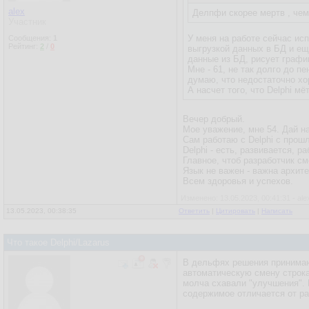
alex
Делпфи скорее мертв , чем
Участник
У меня на работе сейчас ис
Сообщения:
1
Рейтинг:
2
/
0
выгрузкой данных в БД и ещ
данные из БД, рисует графи
Мне - 61, не так долго до п
думаю, что недостаточно хор
А насчет того, что Delphi мё
Вечер добрый.
Мое уважение, мне 54. Дай на
Сам работаю с Delphi с прошл
Delphi - есть, развивается, 
Главное, чтоб разработчик см
Язык не важен - важна архите
Всем здоровья и успехов.
Изменено: 13.05.2023, 00:41:31 - ale
13.05.2023, 00:38:35
Ответить
|
Цитировать
|
Написать
Что такое Delphi/Lazarus
В дельфях решения принимаю
автоматическую смену строкам
молча схавали "улучшения". И
содержимое отличается от р