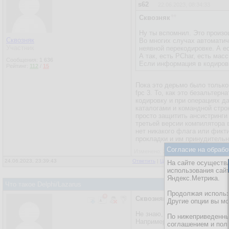
s62
22.06.2023, 08:34:33
Сквозняк
Ну ты вспомнил. Это произош
Сквозняк
Во многих случах автоматич
Участник
неявной перекодировке. А ес
А так, есть PChar, есть масс
Сообщения:
1 636
Если информация в кодировк
Рейтинг:
112
/
15
Пока это дерьмо было только
fpc 3. То, как это безальтер
кодировку и при операциях д
каталогами и командной строк
просто защитить ансистринги
третьей версии компилятора в
нет никакого флага или фикт
прокладки и им принудительн
Согласие на обрабо
Изменено: 24.06.2023, 23:41:40 - Ск
24.06.2023, 23:39:43
Ответить
|
Цитировать
|
Написать
|
От
На сайте осуществл
использования сай
Яндекс.Метрика.
Что такое Delphi/Lazarus
Продолжая использо
Сквозняк
Другие опции вы м
Не знаю, как в FP, а в Дельф
По нижеприведенны
Например.
соглашением и пол