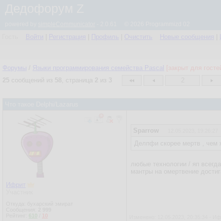
Дедофорум Z
powered by
simpleCommunicator
- 2.0.61 © 2026 Programmizd 02
Гость
Войти
|
Регистрация
|
Профиль
|
Очистить
Новые сообщения
|
Форумы
/
Языки программирования семейства Pascal
[закрыт для госте
25
сообщений из
58
, страница
2
из
3
2
Что такое Delphi/Lazarus
Sparrow
12.05.2023, 19:26:27
Делпфи скорее мертв , чем 
любые технологии / яп всегд
мантры на омертвение достиг
Ифрит
Участник
Откуда: бухарский эмират
Сообщения:
2 999
Рейтинг:
610
/
10
Изменено: 12.05.2023, 20:35:34 - И