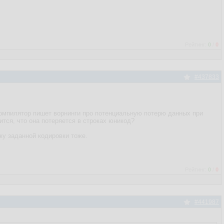
Рейтинг:
0
/
0
#437833
 компилятор пишет ворнинги про потенциальную потерю данных при
ится, что она потеряется в строках юникод?
ку заданной кодировки тоже.
Рейтинг:
0
/
0
#441987