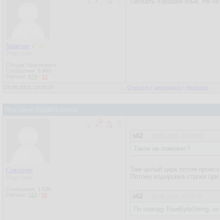
Паскаль хороший язык. Не че
Sparrow
✓
Участник
Откуда: Красноярск
Сообщения:
5 403
Рейтинг:
879
/
13
25.06.2023, 13:42:37
Ответить
|
Цитировать
|
Написать
Что такое Delphi/Lazarus
s62
25.06.2023, 13:33:39
Такое не поможет?
Там целый цирк потом происх
Сквозняк
Потому кодировка строки при
Участник
Сообщения:
1 636
Рейтинг:
112
/
15
s62
25.06.2023, 13:33:39
По поводу RawByteString, о