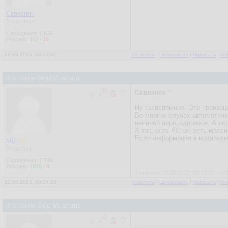
Сквозняк
Участник
Сообщения:
1 636
Рейтинг:
112
/
15
02.06.2023, 04:23:41
Ответить
|
Цитировать
|
Написать
|
От
Что такое Delphi/Lazarus
Сквозняк
Ну ты вспомнил. Это произошл
Во многих случах автоматиче
неявной перекодировке. А есл
А так, есть PChar, есть масси
Если информация в кодировке
s62
Участник
Сообщения:
7 740
Рейтинг:
1919
/
8
Изменено: 22.06.2023, 08:41:27 - s6
22.06.2023, 08:34:33
Ответить
|
Цитировать
|
Написать
|
От
Что такое Delphi/Lazarus