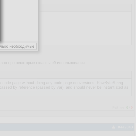
исано про некоторые нюансы её использования.
ny code page without doing any code page conversions. RawByteString
 passed by reference (passed by var), and should never be instantiated as
Рейтинг:
0
/
0
#442843