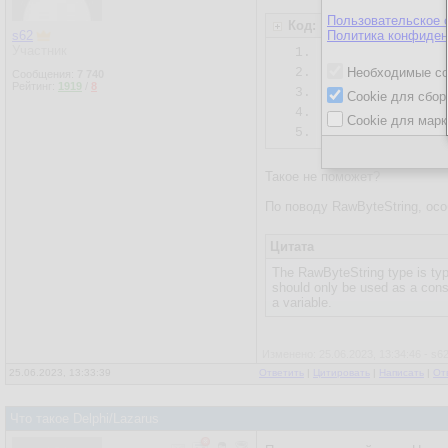
Пользовательское 
Код: Delphi
s62
Политика конфиден
Участник
1.
type
2.
  DosCyrString
Необходимые co
Сообщения:
7 740
Рейтинг:
1919
/
8
3.
Cookie для сбор
4.
var
Cookie для марк
5.
  s: DosCyrStr
Такое не поможет?
По поводу RawByteString, ос
Цитата
The RawByteString type is typ
should only be used as a const
a variable.
Изменено: 25.06.2023, 13:34:46 - s6
25.06.2023, 13:33:39
Ответить
|
Цитировать
|
Написать
|
От
Что такое Delphi/Lazarus