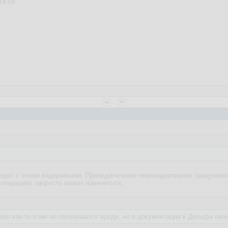
та си
одит с этими кодировками. Принудительное перекодирование придумано
 операциях запросто может измениться.
собо как-то этим не пользовался вроде, но в документации к Дельфи на