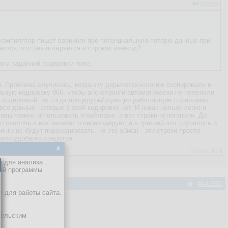
437833
е компилятор пишет ворнинги про потенциальную потерю данных при
нится, что она потеряется в строках юникод?
оку заданной кодировки тоже.
я. Проблема случилась, когда эту дерьмотехнологию скопировали в
ользую кодировку 866, чтобы ансистринги автоматически не поменяли
й кодировкой, но тогда процедуры/функции работающие с файлами,
се данные, которых в этой кодировке нет. И никак нельзя легко и
ивы можно использовать и байтовые, а вот строки испоганили. До
о сволочь в них залезет и перекодирует, а в третьей это случилось и
ги не будут перекодировать, но это обман - эти строки просто
шили удобного средства.
x
Рейтинг:
0
/
0
е для анализа
кой программы
#442830
х для работы сайта.
тельским