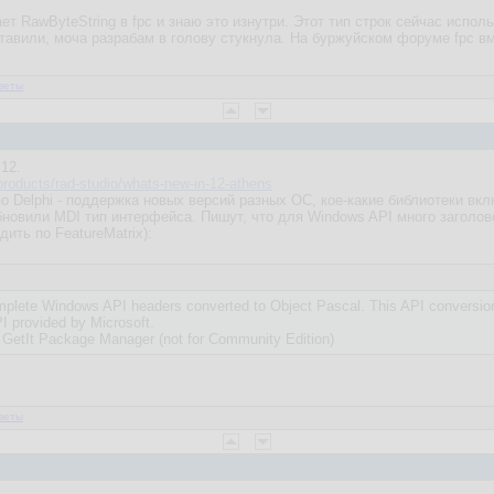
ает RawByteString в fpc и знаю это изнутри. Этот тип строк сейчас испо
ставили, моча разрабам в голову стукнула. На буржуйском форуме fpc в
веты
 12.
roducts/rad-studio/whats-new-in-12-athens
по Delphi - поддержка новых версий разных ОС, кое-какие библиотеки в
новили MDI тип интерфейса. Пишут, что для Windows API много заголо
дить по FeatureMatrix):
omplete Windows API headers converted to Object Pascal. This API conversion
PI provided by Microsoft.
he GetIt Package Manager (not for Community Edition)
веты