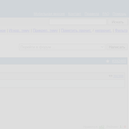
Мобильная версия
Контакт
Правила
FAQ
Помощь
нное
|
Игнор. тему
|
Прикреп. тему
|
Пометить прочит.
/
непрочит.
|
Фильтр
#392460
392388
Нравится:
s62
Рейтинг:
1
/
0