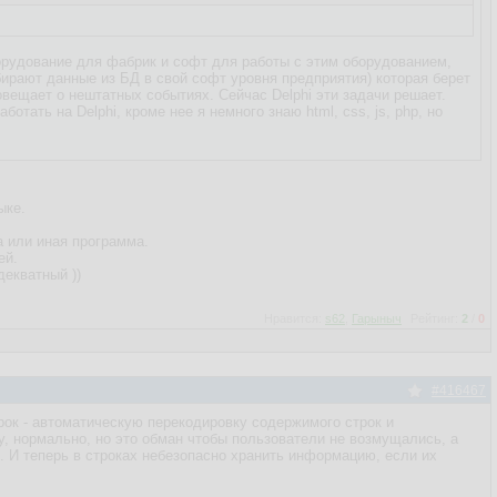
оборудование для фабрик и софт для работы с этим оборудованием,
ирают данные из БД в свой софт уровня предприятия) которая берет
овещает о нештатных событиях. Сейчас Delphi эти задачи решает.
отать на Delphi, кроме нее я немного знаю html, css, js, php, но
ыке.
а или иная программа.
ей.
декватный ))
Нравится:
s62
,
Гарыныч
Рейтинг:
2
/
0
#416467
ок - автоматическую перекодировку содержимого строк и
му, нормально, но это обман чтобы пользователи не возмущались, а
и. И теперь в строках небезопасно хранить информацию, если их