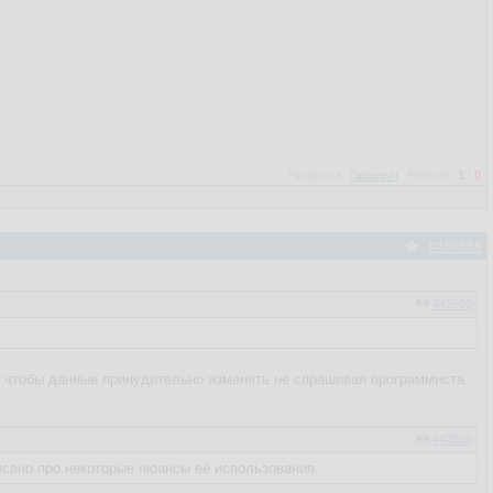
Нравится:
Гарыныч
Рейтинг:
1
/
0
#486868
442830
 чтобы данные принудительно изменять не спрашивая программиста.
442830
писано про некоторые нюансы её использования.