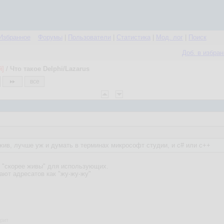
Избранное
Форумы
|
Пользователи
|
Статистика
|
Мод. лог
|
Поиск
Доб. в избра
й]
/
Что такое Delphi/Lazarus
все
жив, лучше уж и думать в терминах микрософт студии, и c# или c++
а "скорее живы" для использующих.
ают адресатов как "жу-жу-жу"
фрит