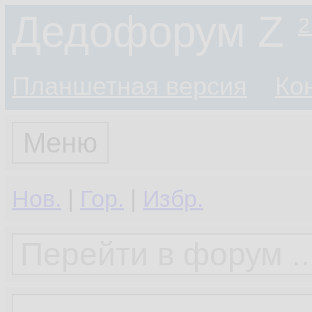
Дедофорум Z
2
Планшетная версия
Ко
Меню
Нов.
|
Гор.
|
Избр.