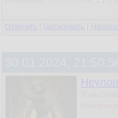
Ответить
|
Цитировать
|
Написа
30.01.2024, 21:50:5
Неуло
Участни
[игнориру