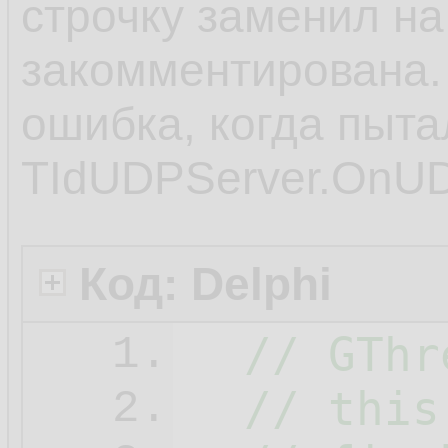
строчку заменил на 
закомментирована. 
ошибка, когда пыта
TIdUDPServer.OnU
Код: Delphi
// GThr
1.
// this
2.