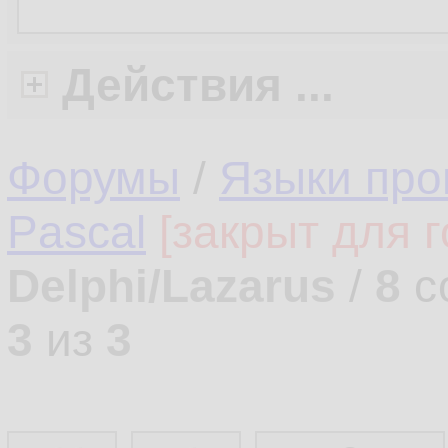
Действия ...
Форумы
/
Языки про
Pascal
[закрыт для г
Delphi/Lazarus
/
8
с
3
из
3