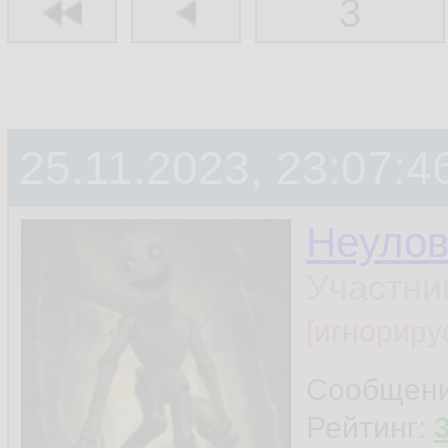
3
25.11.2023, 23:07:4
Неуло
Участни
[игнориру
Сообщен
Рейтинг: