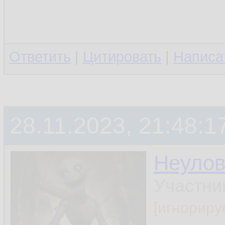
Ответить
|
Цитировать
|
Написа
28.11.2023, 21:48:1
Неуло
Участни
[игнориру