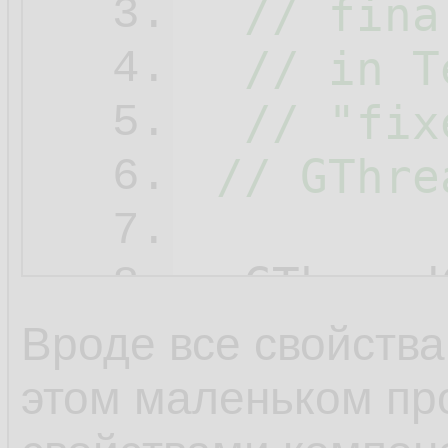
// fina
3.
// in T
4.
// "fix
5.
// GThre
6.
7.
  GThread
8.
Вроде все свойства
этом маленьком про