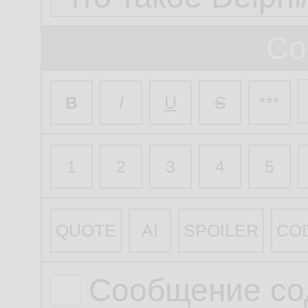
Со
B
I
U
S
***
1
2
3
4
5
QUOTE
AI
SPOILER
CO
Сообщение со