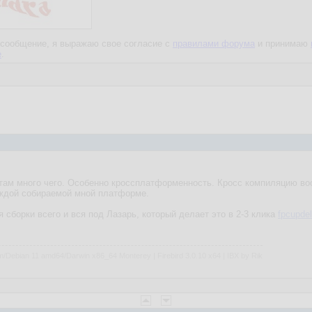
сообщение, я выражаю свое согласие с
правилами форума
и принимаю
е
.
 там много чего. Особенно кроссплатформенность. Кросс компиляцию в
аждой собираемой мной платформе.
 сборки всего и вся под Лазарь, который делает это в 2-3 клика
fpcupde
m/Debian 11 amd64/Darwin x86_64 Monterey | Firebird 3.0.10 x64 | IBX by Rik