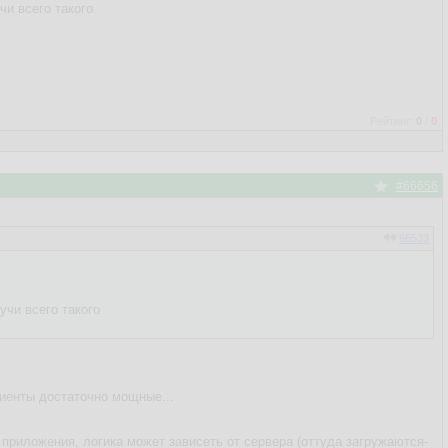
чи всего такого
Рейтинг:
0
/
0
#66656
66533
учи всего такого
лиенты достаточно мощные...
 приложения, логика может зависеть от сервера (оттуда загружаются-