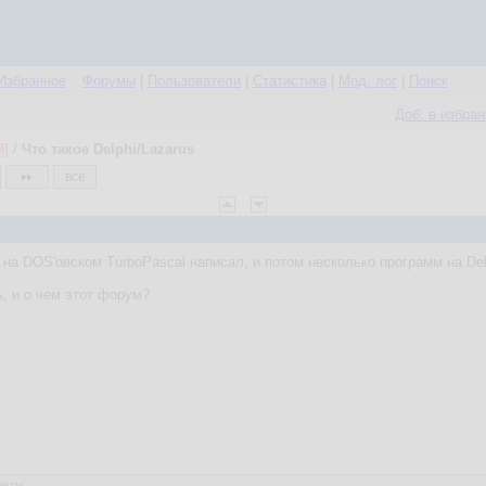
Избранное
Форумы
|
Пользователи
|
Статистика
|
Мод. лог
|
Поиск
Доб. в избра
й]
/
Что такое Delphi/Lazarus
все
 на DOS'овском TurboPascal написал, и потом несколько программ на Delp
ь, и о чем этот форум?
веты