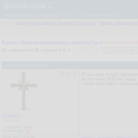
Дедофорум Z
powered by
simpleCommunicator
- 2.0.61 © 2026 Programmizd 02
Гость
Войти
|
Регистрация
|
Профиль
|
Очистить
Новые сообщения
|
Форумы
/
Языки программирования семейства Pascal
[закрыт для госте
25
сообщений из
58
, страница
1
из
3
1
Что такое Delphi/Lazarus
Я сам когда то кучу программ
Но это было 15-20 лет назад.
Сейчас чего нового появилос
IT-Христ
Участник
Сообщения:
4 818
Рейтинг:
513
/
26
18.06.2022, 13:25:29
Ответить
|
Цитировать
|
Написать
|
От