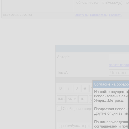
обновляются html+css+js), п
18.06.2022, 22:23:53
Ответить
|
Цитировать
|
Написать
Автор*:
Ввести парол
Тема*:
Согласие на обрабо
2
X
B
I
U
S
***
1
2
X
2
На сайте осуществл
использования сай
IMG
ANIM
URL
QUOTE
AI
SPOILER
Яндекс.Метрика.
Сообщение содержит картинки или в
Продолжая использо
Другие опции вы м
ВНИМАНИЕ! На данно
По нижеприведенны
соглашением и пол