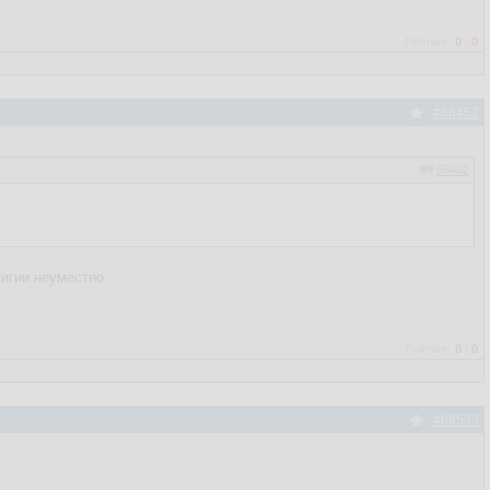
Рейтинг:
0
/
0
#66452
66402
лигии неуместно.
Рейтинг:
0
/
0
#66533