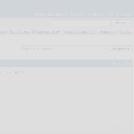
Мобильная версия
Контакт
Правила
FAQ
Помощь
нное
|
Игнор. тему
|
Прикреп. тему
|
Пометить прочит.
/
непрочит.
|
Фильтр
#66375
hi + FireBird.
Рейтинг:
0
/
0