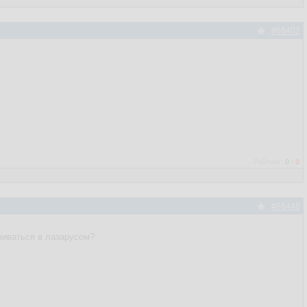
#66402
Рейтинг:
0
/
0
#66448
чиваться в лазарусом?