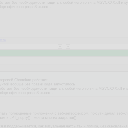
отает без необходимости тащить с собой чего то типа MSVCХХХ.dll и ку
бще офигенно разрабатывать
веты
 версией Chromium работает
бунтой вообще без правки кода запустилось
аботает без необходимости тащить с собой чего то типа MSVCХХХ.dll и к
обще офигенно разрабатывать
елать полноценные приложения с веб-интерфейсом, по-сути делал веб-к
пом к LPT_порту)) - мечта многих задротов))
я и поддерживается, как визуальная чатсь так и логика, без обновления