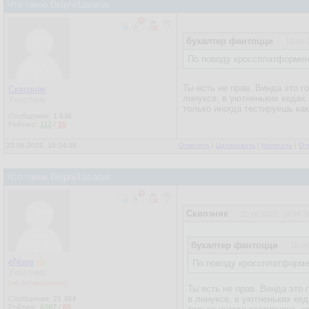
Что такое Delphi/Lazarus
бухалтер фантоцци
18.06.
По поводу кроссплатформенн
Ты есть не прав. Винда это 
Сквозняк
линуксе, в уютненьких кедах 
Участник
только иногда тестируешь ка
Сообщения:
1 636
Рейтинг:
112
/
15
22.06.2022, 16:34:38
Ответить
|
Цитировать
|
Написать
|
От
Что такое Delphi/Lazarus
Сквозняк
22.06.2022, 16:34:3
бухалтер фантоцци
18.06
eNose
По поводу кроссплатформен
Участник
[не активирован]
Ты есть не прав. Винда это
в линуксе, в уютненьких кед
Сообщения:
21 404
Рейтинг:
6307
/
65