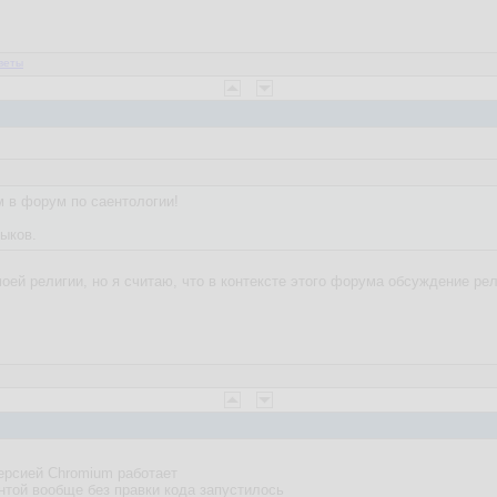
веты
 в форум по саентологии!
ыков.
оей религии, но я считаю, что в контексте этого форума обсуждение ре
версией Chromium работает
унтой вообще без правки кода запустилось