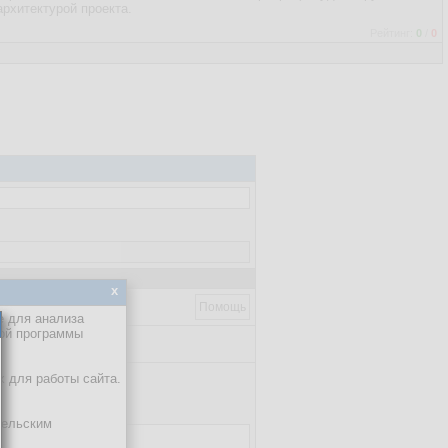
рхитектурой проекта.
Рейтинг:
0
/
0
x
Помощь
е для анализа
кой программы
х для работы сайта.
е соответствует им!
тельским