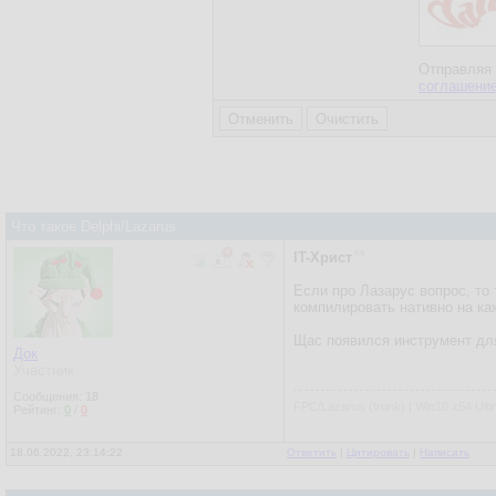
Отправляя 
соглашени
Что такое Delphi/Lazarus
IT-Христ
Если про Лазарус вопрос, то
компилировать нативно на к
Щас появился инструмент для
Док
Участник
Сообщения:
18
FPC/Lazarus (trunk) | Win10 x64 Ulti
Рейтинг:
0
/
0
18.06.2022, 23:14:22
Ответить
|
Цитировать
|
Написать