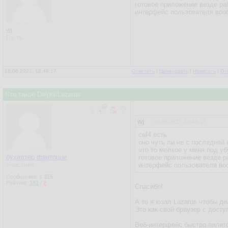
готовое приложение везде раб
интерфейс пользователя воо
wj
Гость
18.06.2022, 18:48:17
Ответить
|
Цитировать
|
Написать
|
От
Что такое Delphi/Lazarus
wj
18.06.2022, 18:48:17
cef4 есть
оно чуть ли не с последней
что то мелкое у меня под у
бухалтер фантоцци
готовое приложение везде р
Участник
интерфейс пользователя во
Сообщения:
1 315
Рейтинг:
181
/
2
Спасибо!
А то я юзал Lazarus чтобы д
Это как свой браузер с досту
Веб-интерфейс быстро пилитс