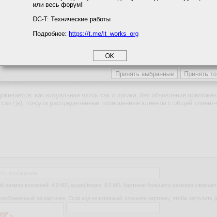
или весь форум!
соглашение
циальности
DC-T: Технические работы
Подробнее:
https://t.me/it_works_org
okie
а статистики
етинга и рекламы
ть вложение
 размер вложений: 4,0 МБ, аудио/видео: 8,0 МБ. Картинки большего размера ужимают
изображенный на картинке. Если код нечитаемый, кликните картинку, чтобы загрузить д