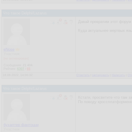
Что такое Delphi/Lazarus
Давай превратим этот форум 
Куда актуальнее мертвых язы
eNose
Участник
[не активирован]
Сообщения:
21 404
Рейтинг:
6307
/
65
18.06.2022, 14:00:32
Ответить
|
Цитировать
|
Написать
|
От
Что такое Delphi/Lazarus
Кстати, просветите что там з
По поводу кроссплатформенно
бухалтер фантоцци
Участник