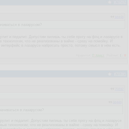
#70292
66448
ачиваться в лазарусом?
улит и педалит. Допустим пилишь ты себе прогу на фпц и лазарусе в
е технологии, что не реализованы в вайне - сразу на помойку. И
 интерфейс в лазарусе набросать просто, потому смысл в нём есть.
Нравится:
IT-Христ
Рейтинг:
1
/
0
#70395
70292
66448
рачиваться в лазарусом?
 рулит и педалит. Допустим пилишь ты себе прогу на фпц и лазарусе
овые технологии, что не реализованы в вайне - сразу на помойку. И