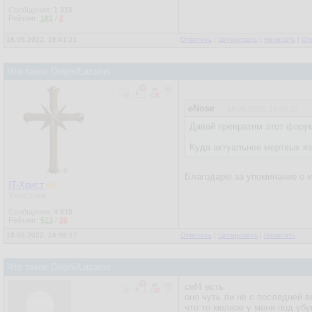
Сообщения:
1 315
Рейтинг:
181
/
2
18.06.2022, 16:41:21
Ответить
|
Цитировать
|
Написать
|
От
Что такое Delphi/Lazarus
eNose
18.06.2022, 14:00:32
Давай превратим этот форум
Куда актуальнее мертвых яз
Благодарю за упоминание о м
IT-Христ
Участник
Сообщения:
4 818
Рейтинг:
513
/
26
18.06.2022, 16:58:17
Ответить
|
Цитировать
|
Написать
Что такое Delphi/Lazarus
cef4 есть
оно чуть ли не с последней 
что то мелкое у меня под уб