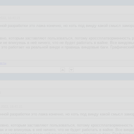
2022, 16:41:21
ой разработки это лажа конечно, но хоть под винду какой смысл замор
говно, которым заставляют пользоваться, потому кроссплатворменность р
и не впихуешь в неё ничего, что не будет работать в вайне. Все виндовы
к это работает на реальной винде и правишь виндовые баги. Графический
веты
8
.2022, 16:41:21
ной разработки это лажа конечно, но хоть под винду какой смысл замо
 говно, которым заставляют пользоваться, потому кроссплатворменность
ах и не впихуешь в неё ничего, что не будет работать в вайне. Все винд