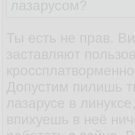
лазарусом?
Ты есть не прав. В
заставляют пользов
кроссплатворменнос
Допустим пилишь ты
лазарусе в линуксе,
впихуешь в неё ниче