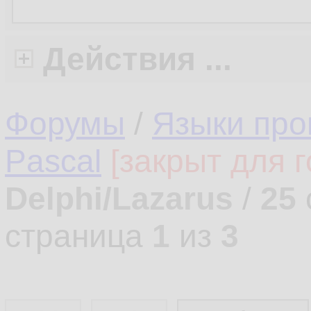
Действия ...
Форумы
/
Языки про
Pascal
[закрыт для г
Delphi/Lazarus
/
25
страница
1
из
3