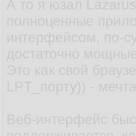
А то я юзал Lazaru
полноценные прило
интерфейсом, по-с
достаточно мощные.
Это как свой браузе
LPT_порту)) - мечта
Веб-интерфейс быс
поддерживается, ка