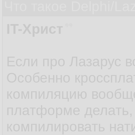
Что такое Delphi/La
IT-Христ
Если про Лазарус во
Особенно кросспла
компиляцию вообщ
платформе делать,
компилировать нат