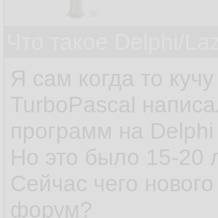
Что такое Delphi/La
Я сам когда то куч
TurboPascal написа
программ на Delphi 
Но это было 15-20 
Сейчас чего нового
форум?