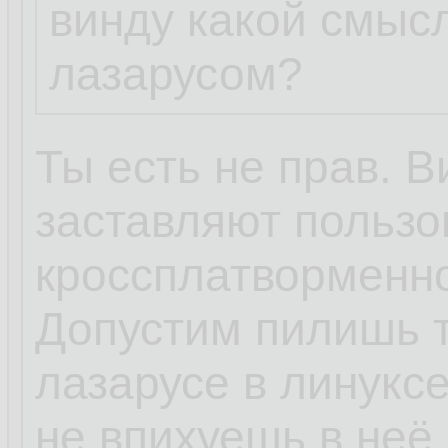
винду какой смыс
лазарусом?
Ты есть не прав. В
заставляют пользо
кроссплатворменно
Допустим пилишь т
лазарусе в линуксе
не впихуешь в неё 