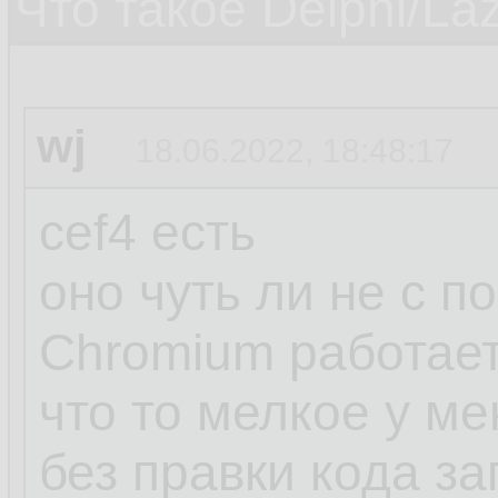
Что такое Delphi/La
wj
18.06.2022, 18:48:17
cef4 есть
оно чуть ли не с п
Chromium работае
что то мелкое у м
без правки кода з