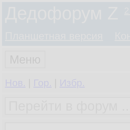
Дедофорум Z
2
Планшетная версия
Ко
Меню
Нов.
|
Гор.
|
Избр.