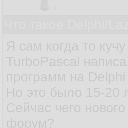
Что такое Delphi/La
Я сам когда то куч
TurboPascal написа
программ на Delphi 
Но это было 15-20 
Сейчас чего нового
форум?