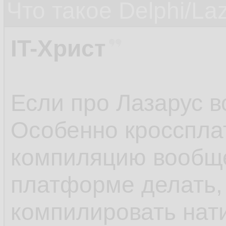
Что такое Delphi/La
IT-Христ
Если про Лазарус во
Особенно кросспла
компиляцию вообщ
платформе делать,
компилировать нат