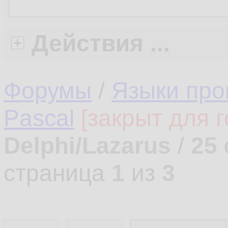
Действия ...
Форумы
/
Языки про
Pascal
[закрыт для г
Delphi/Lazarus
/
25
страница
1
из
3