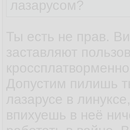
лазарусом?
Ты есть не прав. В
заставляют пользов
кроссплатворменнос
Допустим пилишь ты
лазарусе в линуксе,
впихуешь в неё ниче