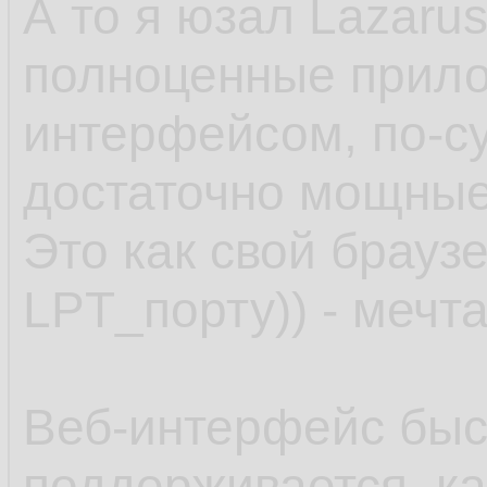
А то я юзал Lazaru
полноценные прило
интерфейсом, по-с
достаточно мощные.
Это как свой браузе
LPT_порту)) - мечта
Веб-интерфейс быс
поддерживается, ка