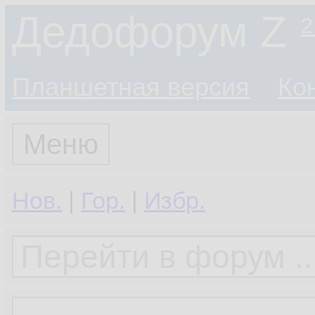
Дедофорум Z
2
Планшетная версия
Ко
Меню
Нов.
|
Гор.
|
Избр.