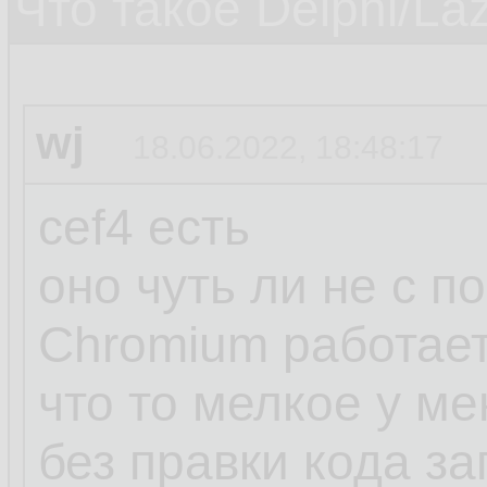
Что такое Delphi/La
wj
18.06.2022, 18:48:17
cef4 есть
оно чуть ли не с п
Chromium работае
что то мелкое у м
без правки кода з