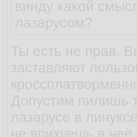
винду какой смыс
лазарусом?
Ты есть не прав. В
заставляют пользо
кроссплатворменно
Допустим пилишь т
лазарусе в линуксе
не впихуешь в неё 