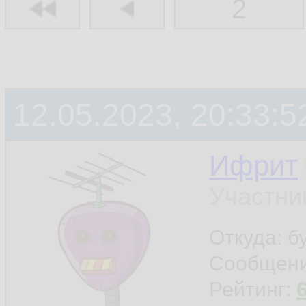
2
12.05.2023, 20:33:5
Ифрит
Участни
Откуда: б
Сообщен
Рейтинг: