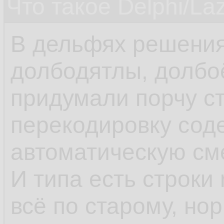
Что такое Delphi/La
В дельфях решения
долбодятлы, долбо
придумали порчу ст
перекодировку сод
автоматическую см
И типа есть строки 
всё по старому, но