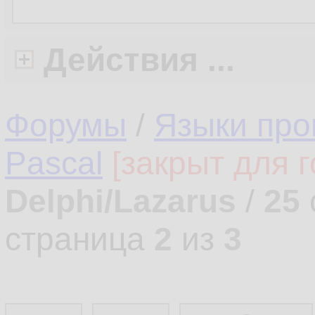
Действия ...
Форумы
/
Языки про
Pascal
[закрыт для г
Delphi/Lazarus
/
25
страница
2
из
3