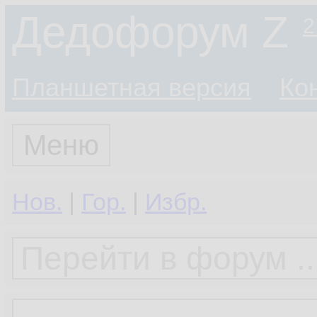
Дедофорум Z
2
Планшетная версия
Ко
Меню
Нов.
|
Гор.
|
Избр.