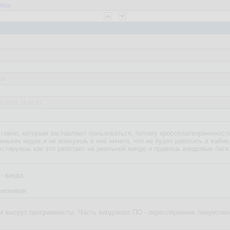
веты
38
06.2022, 16:41:21
нной разработки это лажа конечно, но хоть под винду какой смысл зам
о говно, которым заставляют пользоваться, потому кроссплатворменност
еньких кедах и не впихуешь в неё ничего, что не будет работать в вайне
тестируешь как это работает на реальной винде и правишь виндовые баги
- винда.
чмокивая.
им высрут программисты. Часть виндового ПО - пересобранное линуксовое