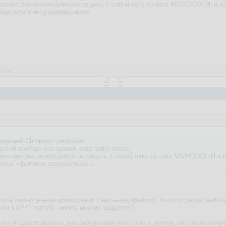
отает без необходимости тащить с собой чего то типа MSVCХХХ.dll и ку
бще офигенно разрабатывать
веты
 версией Chromium работает
бунтой вообще без правки кода запустилось
аботает без необходимости тащить с собой чего то типа MSVCХХХ.dll и к
обще офигенно разрабатывать
елать полноценные приложения с веб-интерфейсом, по-сути делал веб-к
пом к LPT_порту)) - мечта многих задротов))
я и поддерживается, как визуальная чатсь так и логика, без обновления