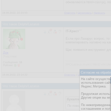
обновляются html+css+js), п
18.06.2022, 22:23:53
Ответить
|
Цитировать
|
Написать
Что такое Delphi/Lazarus
IT-Христ
Если про Лазарус вопрос, то
компилировать нативно на к
Щас появился инструмент для
Док
Участник
Сообщения:
18
FPC/Lazarus (trunk) | Win10 x64 Ulti
Рейтинг:
0
/
0
Согласие на обрабо
18.06.2022, 23:14:22
Ответить
|
Цитировать
|
Написать
На сайте осуществл
использования сай
Что такое Delphi/Lazarus
Яндекс.Метрика.
Продолжая использо
Другие опции вы м
бухалтер фантоцци
18.06.
По нижеприведенны
По поводу кроссплатформенн
соглашением и пол