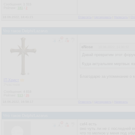
Сообщения:
1 315
Рейтинг:
181
/
2
18.06.2022, 16:41:21
Ответить
|
Цитировать
|
Написать
|
От
Что такое Delphi/Lazarus
eNose
18.06.2022, 14:00:32
Давай превратим этот форум
Куда актуальнее мертвых яз
Благодарю за упоминание о м
IT-Христ
Участник
Сообщения:
4 818
Рейтинг:
513
/
26
18.06.2022, 16:58:17
Ответить
|
Цитировать
|
Написать
Что такое Delphi/Lazarus
cef4 есть
оно чуть ли не с последней 
что то мелкое у меня под уб