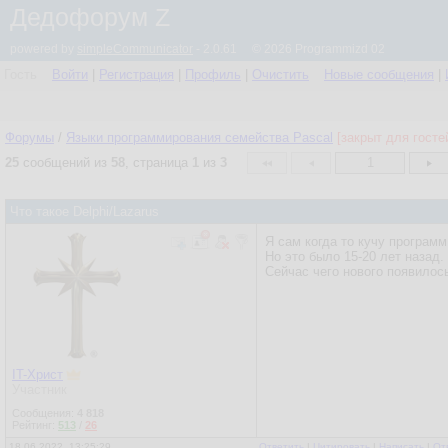
Дедофорум Z
powered by
simpleCommunicator
- 2.0.61 © 2026 Programmizd 02
Гость
Войти
|
Регистрация
|
Профиль
|
Очистить
Новые сообщения
|
Форумы
/
Языки программирования семейства Pascal
[закрыт для госте
25
сообщений из
58
, страница
1
из
3
1
Что такое Delphi/Lazarus
Я сам когда то кучу программ
Но это было 15-20 лет назад.
Сейчас чего нового появилос
IT-Христ
Участник
Сообщения:
4 818
Рейтинг:
513
/
26
18.06.2022, 13:25:29
Ответить
|
Цитировать
|
Написать
|
От