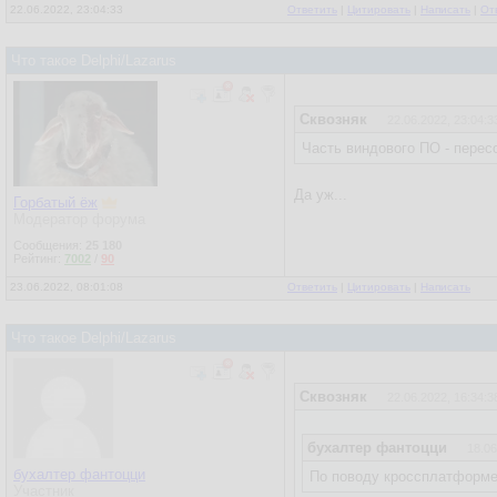
22.06.2022, 23:04:33
Ответить
|
Цитировать
|
Написать
|
От
Что такое Delphi/Lazarus
Сквозняк
22.06.2022, 23:04:3
Часть виндового ПО - перес
Да уж...
Горбатый ёж
Модератор форума
Сообщения:
25 180
Рейтинг:
7002
/
90
23.06.2022, 08:01:08
Ответить
|
Цитировать
|
Написать
Что такое Delphi/Lazarus
Сквозняк
22.06.2022, 16:34:3
бухалтер фантоцци
18.06
бухалтер фантоцци
По поводу кроссплатформен
Участник