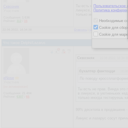
Ты есть не прав. Винда это 
Пользовательское 
Сквозняк
линуксе, в уютненьких кедах 
Политика конфиден
Участник
только иногда тестируешь ка
Сообщения:
1 636
Необходимые co
Рейтинг:
112
/
15
Cookie для сбор
22.06.2022, 16:34:38
Ответить
|
Цитировать
|
Написать
|
От
Cookie для марк
Что такое Delphi/Lazarus
Сквозняк
22.06.2022, 16:34:3
бухалтер фантоцци
18.06
eNose
По поводу кроссплатформен
Участник
[не активирован]
Ты есть не прав. Винда это
в линуксе, в уютненьких кед
Сообщения:
21 404
Рейтинг:
6307
/
65
только иногда тестируешь к
99% десктопа в продакшене -
Линукс и лазарус сосут прич