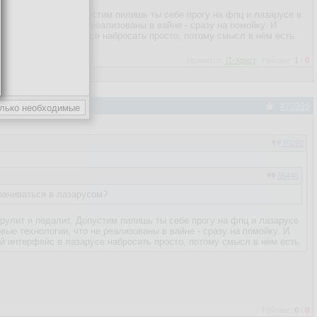
улит и педалит. Допустим пилишь ты себе прогу на фпц и лазарусе в
е технологии, что не реализованы в вайне - сразу на помойку. И
 интерфейс в лазарусе набросать просто, потому смысл в нём есть.
Нравится:
IT-Христ
Рейтинг:
1
/
0
#70395
70292
66448
рачиваться в лазарусом?
 рулит и педалит. Допустим пилишь ты себе прогу на фпц и лазарусе
овые технологии, что не реализованы в вайне - сразу на помойку. И
ий интерфейс в лазарусе набросать просто, потому смысл в нём есть.
Рейтинг:
0
/
0