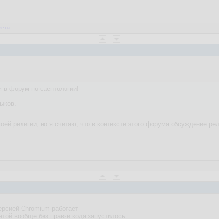
веты
 в форум по саентологии!
ыков.
оей религии, но я считаю, что в контексте этого форума обсуждение ре
версией Chromium работает
унтой вообще без правки кода запустилось