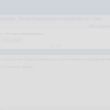
Избранное
Форумы
|
Пользователи
|
Статистика
|
Мод. лог
|
Поиск
Доб. в избра
й]
/
Что такое Delphi/Lazarus
все
 на DOS'овском TurboPascal написал, и потом несколько программ на Delp
ь, и о чем этот форум?
веты