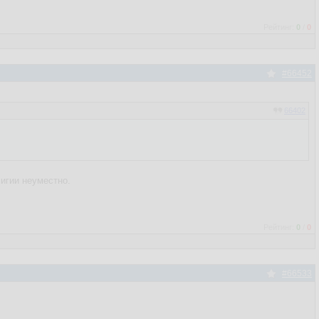
Рейтинг:
0
/
0
#66452
66402
лигии неуместно.
Рейтинг:
0
/
0
#66533