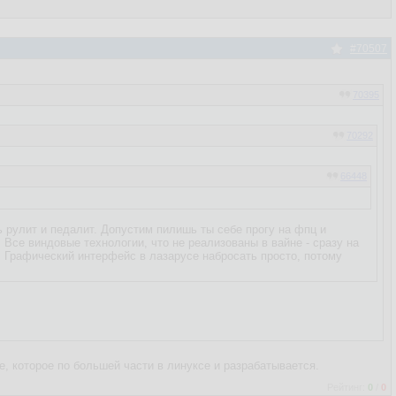
#70507
70395
70292
66448
орачиваться в лазарусом?
ь рулит и педалит. Допустим пилишь ты себе прогу на фпц и
. Все виндовые технологии, что не реализованы в вайне - сразу на
. Графический интерфейс в лазарусе набросать просто, потому
, которое по большей части в линуксе и разрабатывается.
Рейтинг:
0
/
0