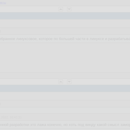
веты
3
обранное линуксовое, которое по большей части в линуксе и разрабатыв
8
.2022, 16:41:21
ной разработки это лажа конечно, но хоть под винду какой смысл замо