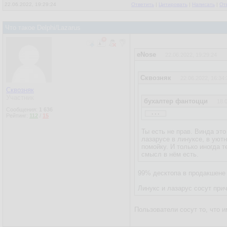
22.06.2022, 19:29:24
Ответить
|
Цитировать
|
Написать
|
От
Что такое Delphi/Lazarus
eNose
22.06.2022, 19:29:24
Сквозняк
22.06.2022, 16:34:
Сквозняк
Участник
бухалтер фантоцци
18.
...
Сообщения:
1 636
По поводу кроссплатформе
Рейтинг:
112
/
15
Ты есть не прав. Винда эт
лазарусе в линуксе, в уютн
помойку. И только иногда 
смысл в нём есть.
99% десктопа в продакшене 
Линукс и лазарус сосут при
Пользователи сосут то, что 