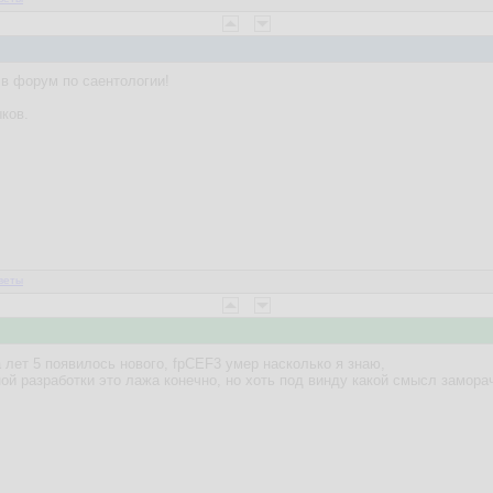
в форум по саентологии!
ков.
веты
а лет 5 появилось нового, fpCEF3 умер насколько я знаю,
й разработки это лажа конечно, но хоть под винду какой смысл замора