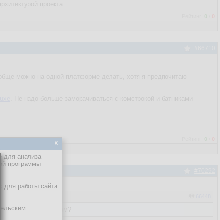
рхитектурой проекта.
Рейтинг:
0
/
0
#66710
ообще можно на одной платформе делать, хотя я предпочитаю
luxe
. Не надо больше заморачиваться с комстрокой и батниками
Рейтинг:
0
/
0
x
е для анализа
кой программы
#70292
х для работы сайта.
66448
тельским
ачиваться в лазарусом?