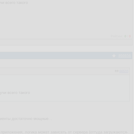
чи всего такого
Рейтинг:
0
/
0
#66656
66533
учи всего такого
лиенты достаточно мощные...
 приложения, логика может зависеть от сервера (оттуда загружаются-