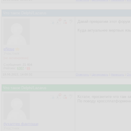
Что такое Delphi/Lazarus
Давай превратим этот форум 
Куда актуальнее мертвых язы
eNose
Участник
[не активирован]
Сообщения:
21 404
Рейтинг:
6307
/
65
18.06.2022, 14:00:32
Ответить
|
Цитировать
|
Написать
|
От
Что такое Delphi/Lazarus
Кстати, просветите что там з
По поводу кроссплатформенно
бухалтер фантоцци
Участник