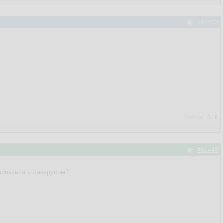
#66402
Рейтинг:
0
/
0
#66448
чиваться в лазарусом?