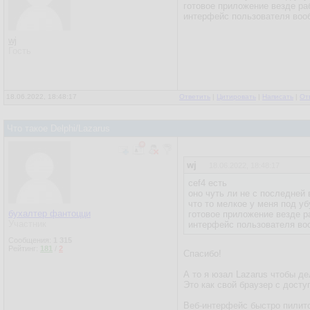
готовое приложение везде раб
интерфейс пользователя воо
wj
Гость
18.06.2022, 18:48:17
Ответить
|
Цитировать
|
Написать
|
От
Что такое Delphi/Lazarus
wj
18.06.2022, 18:48:17
cef4 есть
оно чуть ли не с последней
что то мелкое у меня под у
бухалтер фантоцци
готовое приложение везде р
Участник
интерфейс пользователя во
Сообщения:
1 315
Рейтинг:
181
/
2
Спасибо!
А то я юзал Lazarus чтобы д
Это как свой браузер с досту
Веб-интерфейс быстро пилитс