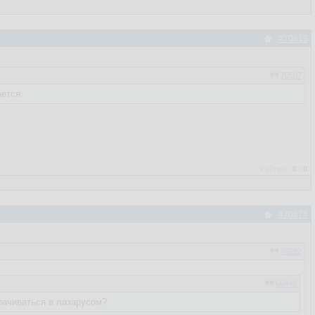
#70619
70507
ается.
Рейтинг:
0
/
0
#70874
70292
66448
рачиваться в лазарусом?