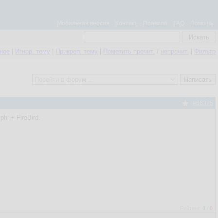
Мобильная версия
Контакт
Правила
FAQ
Помощь
нное
|
Игнор. тему
|
Прикреп. тему
|
Пометить прочит.
/
непрочит.
|
Фильтр
#66375
hi + FireBird.
Рейтинг:
0
/
0