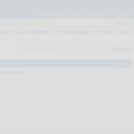
Мобильная версия
Контакт
Правила
FAQ
Помощь
нное
|
Игнор. тему
|
Прикреп. тему
|
Пометить прочит.
/
непрочит.
|
Фильтр
#66375
hi + FireBird.
Рейтинг:
0
/
0