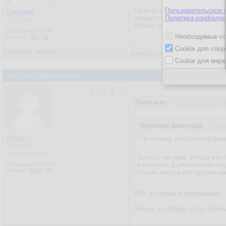
Ты есть не прав. Винда это 
Пользовательское 
Сквозняк
линуксе, в уютненьких кедах 
Политика конфиден
Участник
только иногда тестируешь ка
Сообщения:
1 636
Необходимые co
Рейтинг:
112
/
15
Cookie для сбор
22.06.2022, 16:34:38
Ответить
|
Цитировать
|
Написать
|
От
Cookie для марк
Что такое Delphi/Lazarus
Сквозняк
22.06.2022, 16:34:3
бухалтер фантоцци
18.06
eNose
По поводу кроссплатформен
Участник
[не активирован]
Ты есть не прав. Винда это
в линуксе, в уютненьких кед
Сообщения:
21 404
Рейтинг:
6307
/
65
только иногда тестируешь к
99% десктопа в продакшене -
Линукс и лазарус сосут прич