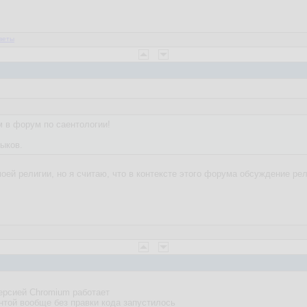
веты
 в форум по саентологии!
ыков.
оей религии, но я считаю, что в контексте этого форума обсуждение ре
версией Chromium работает
унтой вообще без правки кода запустилось