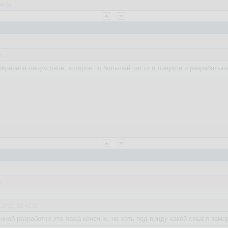
веты
3
обранное линуксовое, которое по большей части в линуксе и разрабатыв
8
.2022, 16:41:21
ной разработки это лажа конечно, но хоть под винду какой смысл замо