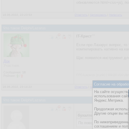
обновляются html+css+js), п
18.06.2022, 22:23:53
Ответить
|
Цитировать
|
Написать
Что такое Delphi/Lazarus
IT-Христ
Если про Лазарус вопрос, то
компилировать нативно на к
Щас появился инструмент для
Док
Участник
Сообщения:
18
FPC/Lazarus (trunk) | Win10 x64 Ulti
Рейтинг:
0
/
0
Согласие на обрабо
18.06.2022, 23:14:22
Ответить
|
Цитировать
|
Написать
На сайте осуществл
использования сай
Что такое Delphi/Lazarus
Яндекс.Метрика.
Продолжая использо
Другие опции вы м
бухалтер фантоцци
18.06.
По нижеприведенны
По поводу кроссплатформенн
соглашением и пол