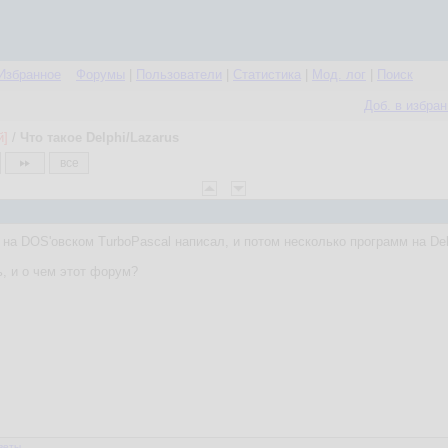
Избранное
Форумы
|
Пользователи
|
Статистика
|
Мод. лог
|
Поиск
Доб. в избра
й]
/
Что такое Delphi/Lazarus
все
 на DOS'овском TurboPascal написал, и потом несколько программ на Delp
ь, и о чем этот форум?
веты