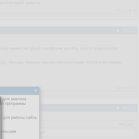
рхитектурой проекта.
Рейтинг:
0
/
0
#66710
ообще можно на одной платформе делать, хотя я предпочитаю
luxe
. Не надо больше заморачиваться с комстрокой и батниками
Рейтинг:
0
/
0
x
е для анализа
кой программы
#70292
х для работы сайта.
66448
тельским
ачиваться в лазарусом?