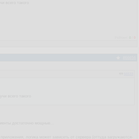
чи всего такого
Рейтинг:
0
/
0
#66656
66533
учи всего такого
лиенты достаточно мощные...
 приложения, логика может зависеть от сервера (оттуда загружаются-