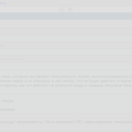
веты
38
06.2022, 16:41:21
нной разработки это лажа конечно, но хоть под винду какой смысл зам
о говно, которым заставляют пользоваться, потому кроссплатворменност
еньких кедах и не впихуешь в неё ничего, что не будет работать в вайне
тестируешь как это работает на реальной винде и правишь виндовые баги
- винда.
чмокивая.
им высрут программисты. Часть виндового ПО - пересобранное линуксовое