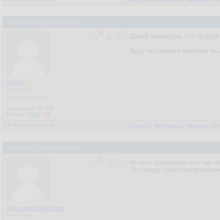
Что такое Delphi/Lazarus
Давай превратим этот форум 
Куда актуальнее мертвых язы
eNose
Участник
[не активирован]
Сообщения:
21 404
Рейтинг:
6307
/
65
18.06.2022, 14:00:32
Ответить
|
Цитировать
|
Написать
|
От
Что такое Delphi/Lazarus
Кстати, просветите что там з
По поводу кроссплатформенно
бухалтер фантоцци
Участник