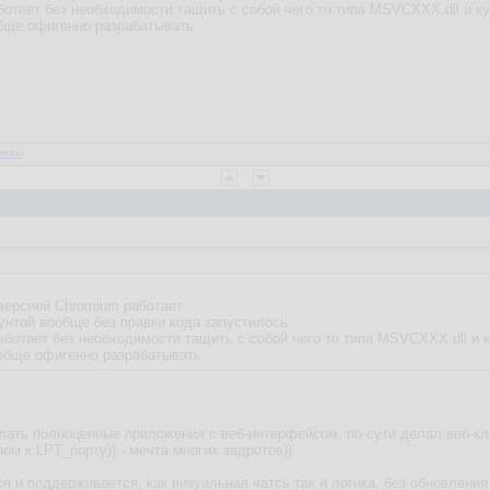
отает без необходимости тащить с собой чего то типа MSVCХХХ.dll и ку
бще офигенно разрабатывать
веты
 версией Chromium работает
бунтой вообще без правки кода запустилось
аботает без необходимости тащить с собой чего то типа MSVCХХХ.dll и к
обще офигенно разрабатывать
елать полноценные приложения с веб-интерфейсом, по-сути делал веб-к
пом к LPT_порту)) - мечта многих задротов))
я и поддерживается, как визуальная чатсь так и логика, без обновления