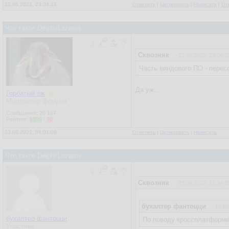
22.06.2022, 23:04:33
Ответить
|
Цитировать
|
Написать
|
От
Что такое Delphi/Lazarus
Сквозняк
22.06.2022, 23:04:3
Часть виндового ПО - перес
Да уж...
Горбатый ёж
Модератор форума
Сообщения:
25 167
Рейтинг:
6996
/
90
23.06.2022, 08:01:08
Ответить
|
Цитировать
|
Написать
Что такое Delphi/Lazarus
Сквозняк
22.06.2022, 16:34:3
бухалтер фантоцци
18.06
бухалтер фантоцци
По поводу кроссплатформен
Участник