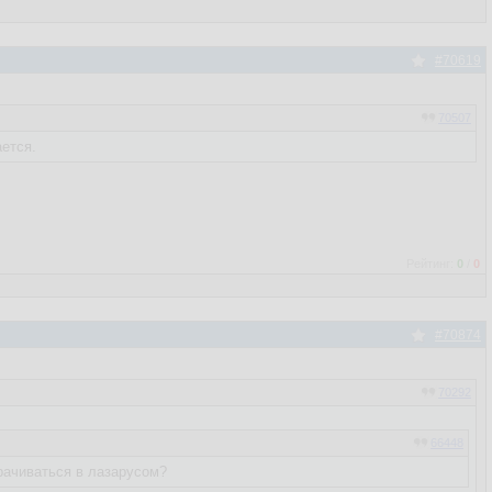
#70619
70507
ается.
Рейтинг:
0
/
0
#70874
70292
66448
рачиваться в лазарусом?