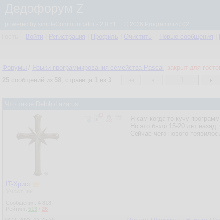
Дедофорум Z
powered by
simpleCommunicator
- 2.0.61 © 2026 Programmizd 02
Гость
Войти
|
Регистрация
|
Профиль
|
Очистить
Новые сообщения
|
Форумы
/
Языки программирования семейства Pascal
[закрыт для госте
25
сообщений из
58
, страница
1
из
3
1
Что такое Delphi/Lazarus
Я сам когда то кучу программ
Но это было 15-20 лет назад.
Сейчас чего нового появилос
IT-Христ
Участник
Сообщения:
4 818
Рейтинг:
513
/
26
18.06.2022, 13:25:29
Ответить
|
Цитировать
|
Написать
|
От