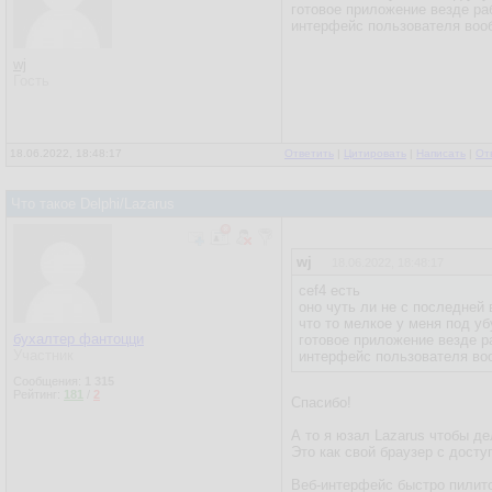
готовое приложение везде раб
интерфейс пользователя воо
wj
Гость
18.06.2022, 18:48:17
Ответить
|
Цитировать
|
Написать
|
От
Что такое Delphi/Lazarus
wj
18.06.2022, 18:48:17
cef4 есть
оно чуть ли не с последней
что то мелкое у меня под у
бухалтер фантоцци
готовое приложение везде р
Участник
интерфейс пользователя во
Сообщения:
1 315
Рейтинг:
181
/
2
Спасибо!
А то я юзал Lazarus чтобы д
Это как свой браузер с досту
Веб-интерфейс быстро пилитс