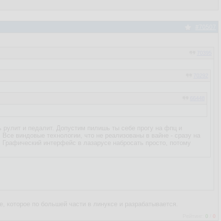
#70507
70395
70292
66448
орачиваться в лазарусом?
ь рулит и педалит. Допустим пилишь ты себе прогу на фпц и
. Все виндовые технологии, что не реализованы в вайне - сразу на
. Графический интерфейс в лазарусе набросать просто, потому
, которое по большей части в линуксе и разрабатывается.
Рейтинг:
0
/
0