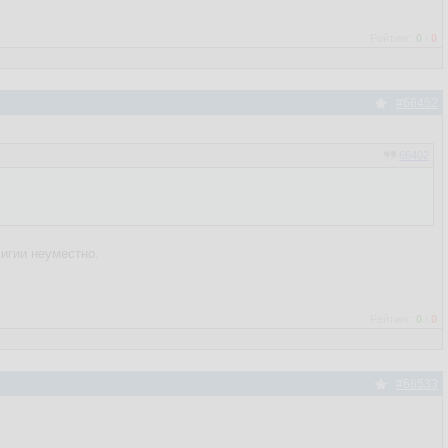
Рейтинг:
0
/
0
#66452
66402
лигии неуместно.
Рейтинг:
0
/
0
#66533