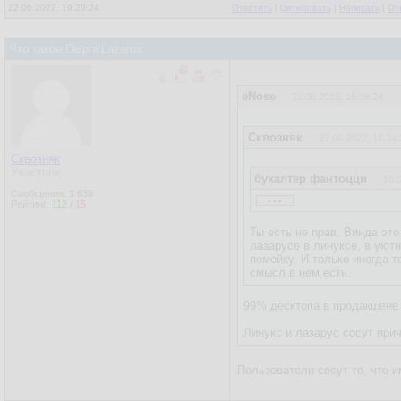
22.06.2022, 19:29:24
Ответить
|
Цитировать
|
Написать
|
От
Что такое Delphi/Lazarus
eNose
22.06.2022, 19:29:24
Сквозняк
22.06.2022, 16:34:
Сквозняк
Участник
бухалтер фантоцци
18.
...
Сообщения:
1 636
По поводу кроссплатформе
Рейтинг:
112
/
15
Ты есть не прав. Винда эт
лазарусе в линуксе, в уютн
помойку. И только иногда 
смысл в нём есть.
99% десктопа в продакшене 
Линукс и лазарус сосут при
Пользователи сосут то, что 