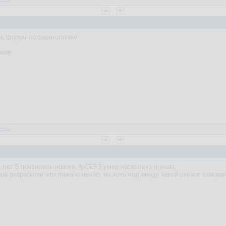
в форум по саентологии!
ков.
веты
а лет 5 появилось нового, fpCEF3 умер насколько я знаю,
й разработки это лажа конечно, но хоть под винду какой смысл замора