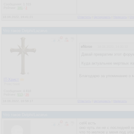
Сообщения:
1 315
Рейтинг:
181
/
2
18.06.2022, 16:41:21
Ответить
|
Цитировать
|
Написать
|
От
Что такое Delphi/Lazarus
eNose
18.06.2022, 14:00:32
Давай превратим этот форум
Куда актуальнее мертвых яз
Благодарю за упоминание о м
IT-Христ
Участник
Сообщения:
4 818
Рейтинг:
513
/
26
18.06.2022, 16:58:17
Ответить
|
Цитировать
|
Написать
Что такое Delphi/Lazarus
cef4 есть
оно чуть ли не с последней 
что то мелкое у меня под уб