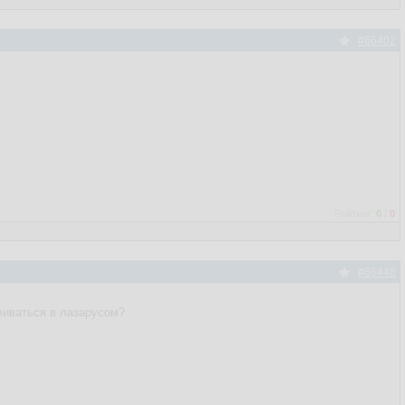
#66402
Рейтинг:
0
/
0
#66448
чиваться в лазарусом?