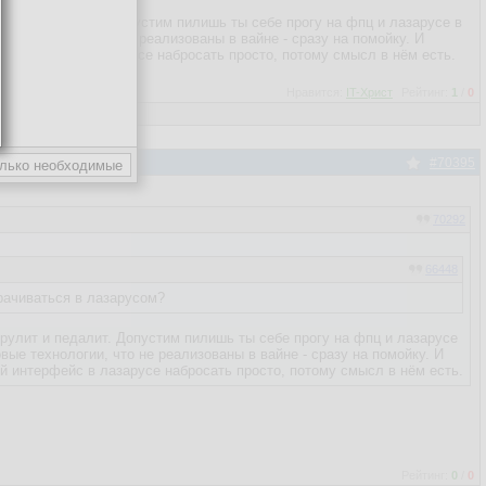
улит и педалит. Допустим пилишь ты себе прогу на фпц и лазарусе в
е технологии, что не реализованы в вайне - сразу на помойку. И
 интерфейс в лазарусе набросать просто, потому смысл в нём есть.
Нравится:
IT-Христ
Рейтинг:
1
/
0
#70395
70292
66448
рачиваться в лазарусом?
 рулит и педалит. Допустим пилишь ты себе прогу на фпц и лазарусе
овые технологии, что не реализованы в вайне - сразу на помойку. И
ий интерфейс в лазарусе набросать просто, потому смысл в нём есть.
Рейтинг:
0
/
0