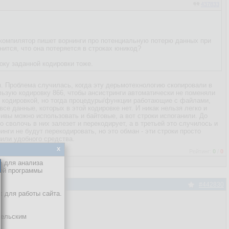
437833
е компилятор пишет ворнинги про потенциальную потерю данных при
нится, что она потеряется в строках юникод?
оку заданной кодировки тоже.
я. Проблема случилась, когда эту дерьмотехнологию скопировали в
ользую кодировку 866, чтобы ансистринги автоматически не поменяли
й кодировкой, но тогда процедуры/функции работающие с файлами,
се данные, которых в этой кодировке нет. И никак нельзя легко и
ивы можно использовать и байтовые, а вот строки испоганили. До
о сволочь в них залезет и перекодирует, а в третьей это случилось и
ги не будут перекодировать, но это обман - эти строки просто
шили удобного средства.
x
Рейтинг:
0
/
0
е для анализа
кой программы
#442830
х для работы сайта.
тельским