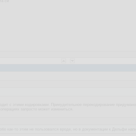
та си
одит с этими кодировками. Принудительное перекодирование придумано
 операциях запросто может измениться.
собо как-то этим не пользовался вроде, но в документации к Дельфи на