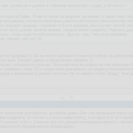
 жив, лучше уж и думать в терминах микрософт студии, и c# или c++
пользуется Delphi. Я как-то писал на форуме, не помню, в какой теме, 
е программка, которую некоторые клиенты используют (большинство заб
ки, выводит средние, сохраняет в Excel средние, расссылает почтой, оп
енсии, если доживу (всякое бывает, каждый может умереть). Надеюсь дораб
ошо, чтобы куда-то пойти работать. Другое - азы, типа java например.
трв, говорят уже лет 15.
м бог здоровья )) Так же много написано и пишется сейчас на данном яз
ого века. Говорят давно, и продолжают говорить ))
работает, пользуется спросом. Пользователю все-равно на чем написана т
ог развивать свое ПО и оперативно реагировать на запросы пользовател
ктура и возможность решать хотелки. Ну и главное чтобы "вождь" был а
x
т эпические долбодятлы, долбоёбы даже. Они там придумали порчу стр
и кодировок. И типа есть строки rawbytestring, в которых всё по старо
 хреново, в fpc с 3 версии всё это дерьмо скопировали вместе с багам
азрешённого пидарасами из эмбаркадеро.