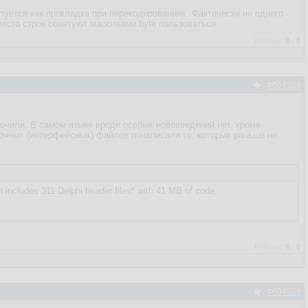
льзуется как прокладка при перекодированиях. Фактически ни одного
место строк советуют массивами byte пользоваться.
Рейтинг:
0
/
0
#604389
ключили. В самом языке вроде особых нововведений нет, кроме
вочных (интерфейсных) файлов понаписали те, которых раньше не
 includes 311 Delphi header files* with 41 MB of code,
Рейтинг:
0
/
0
#604568