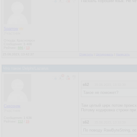
Паскаль хороший язык. Не че
Sparrow
Участник
Откуда: Красноярск
Сообщения:
5 408
Рейтинг:
886
/
13
25.06.2023, 13:42:37
Ответить
|
Цитировать
|
Написать
Что такое Delphi/Lazarus
s62
25.06.2023, 13:33:39
Такое не поможет?
Там целый цирк потом происх
Сквозняк
Потому кодировка строки при
Участник
Сообщения:
1 636
Рейтинг:
112
/
15
s62
25.06.2023, 13:33:39
По поводу RawByteString, о