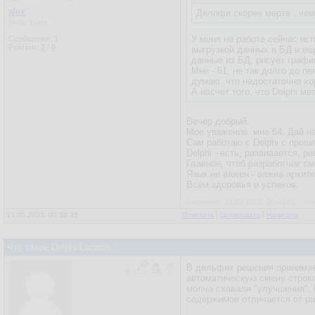
alex
Делпфи скорее мертв , чем
Участник
У меня на работе сейчас ис
Сообщения:
1
Рейтинг:
2
/
0
выгрузкой данных в БД и ещ
данные из БД, рисует графи
Мне - 61, не так долго до п
думаю, что недостаточно хор
А насчет того, что Delphi мё
Вечер добрый.
Мое уважение, мне 54. Дай на
Сам работаю с Delphi с прошл
Delphi - есть, развивается, 
Главное, чтоб разработчик см
Язык не важен - важна архите
Всем здоровья и успехов.
Изменено: 13.05.2023, 00:41:31 - ale
13.05.2023, 00:38:35
Ответить
|
Цитировать
|
Написать
Что такое Delphi/Lazarus
В дельфях решения принимаю
автоматическую смену строкам
молча схавали "улучшения". И
содержимое отличается от р