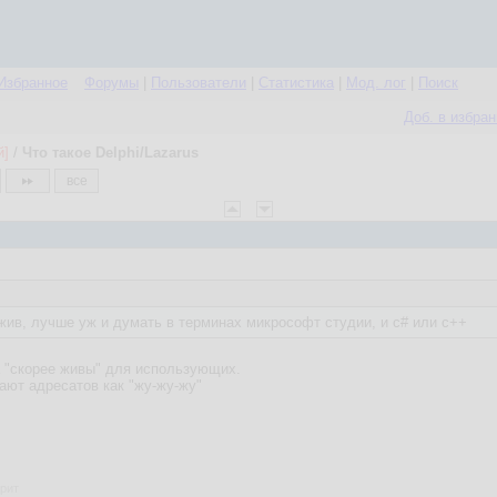
Избранное
Форумы
|
Пользователи
|
Статистика
|
Мод. лог
|
Поиск
Доб. в избра
й]
/
Что такое Delphi/Lazarus
все
жив, лучше уж и думать в терминах микрософт студии, и c# или c++
а "скорее живы" для использующих.
ают адресатов как "жу-жу-жу"
фрит