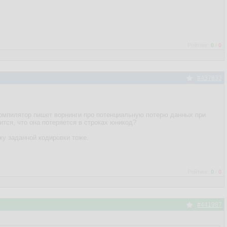
Рейтинг:
0
/
0
#437833
 компилятор пишет ворнинги про потенциальную потерю данных при
ится, что она потеряется в строках юникод?
ку заданной кодировки тоже.
Рейтинг:
0
/
0
#441987