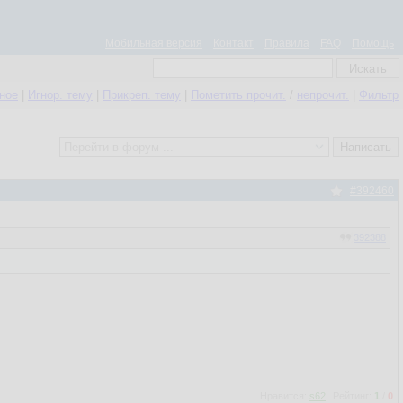
Мобильная версия
Контакт
Правила
FAQ
Помощь
нное
|
Игнор. тему
|
Прикреп. тему
|
Пометить прочит.
/
непрочит.
|
Фильтр
#392460
392388
Нравится:
s62
Рейтинг:
1
/
0