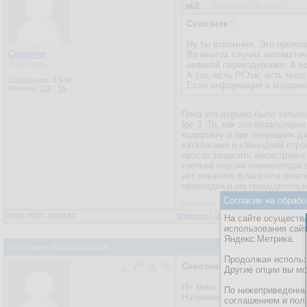
s62
22.06.2023, 08:34:33
Сквозняк
Ну ты вспомнил. Это произош
Сквозняк
Во многих случах автоматич
Участник
неявной перекодировке. А ес
А так, есть PChar, есть масс
Сообщения:
1 636
Если информация в кодировк
Рейтинг:
112
/
15
Пока это дерьмо было только
fpc 3. То, как это безальтер
кодировку и при операциях д
каталогами и командной строк
просто защитить ансистринги
третьей версии компилятора в
нет никакого флага или фикт
прокладки и им принудительн
Согласие на обрабо
Изменено: 24.06.2023, 23:41:40 - Ск
24.06.2023, 23:39:43
Ответить
|
Цитировать
|
Написать
|
От
На сайте осуществл
использования сай
Яндекс.Метрика.
Что такое Delphi/Lazarus
Продолжая использо
Сквозняк
Другие опции вы м
Не знаю, как в FP, а в Дельф
По нижеприведенны
Например.
соглашением и пол