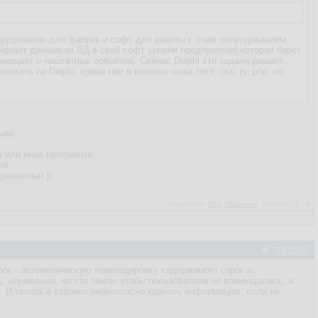
оборудование для фабрик и софт для работы с этим оборудованием,
ирают данные из БД в свой софт уровня предприятия) которая берет
овещает о нештатных событиях. Сейчас Delphi эти задачи решает.
отать на Delphi, кроме нее я немного знаю html, css, js, php, но
ыке.
а или иная программа.
ей.
декватный ))
Нравится:
s62
,
Гарыныч
Рейтинг:
2
/
0
#416467
ок - автоматическую перекодировку содержимого строк и
му, нормально, но это обман чтобы пользователи не возмущались, а
и. И теперь в строках небезопасно хранить информацию, если их