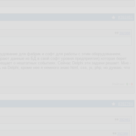
#392461
392388
борудование для фабрик и софт для работы с этим оборудованием,
рают данные из БД в свой софт уровня предприятия) которая берет
вещает о нештатных событиях. Сейчас Delphi эти задачи решает. Мне -
а Delphi, кроме нее я немного знаю html, css, js, php, но думаю, что
Рейтинг:
0
/
0
#392764
392461
392388