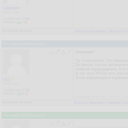
Сквозняк
Участник
Сообщения:
1 636
Рейтинг:
112
/
15
02.06.2023, 04:23:41
Ответить
|
Цитировать
|
Написать
|
От
Что такое Delphi/Lazarus
Сквозняк
Ну ты вспомнил. Это произошл
Во многих случах автоматиче
неявной перекодировке. А есл
А так, есть PChar, есть масси
Если информация в кодировке
s62
Участник
Сообщения:
7 748
Рейтинг:
1923
/
8
Изменено: 22.06.2023, 08:41:27 - s6
22.06.2023, 08:34:33
Ответить
|
Цитировать
|
Написать
|
От
Что такое Delphi/Lazarus