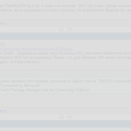
ает RawByteString в fpc и знаю это изнутри. Этот тип строк сейчас испо
ставили, моча разрабам в голову стукнула. На буржуйском форуме fpc в
веты
 12.
roducts/rad-studio/whats-new-in-12-athens
по Delphi - поддержка новых версий разных ОС, кое-какие библиотеки в
новили MDI тип интерфейса. Пишут, что для Windows API много заголо
дить по FeatureMatrix):
omplete Windows API headers converted to Object Pascal. This API conversion
PI provided by Microsoft.
he GetIt Package Manager (not for Community Edition)
веты