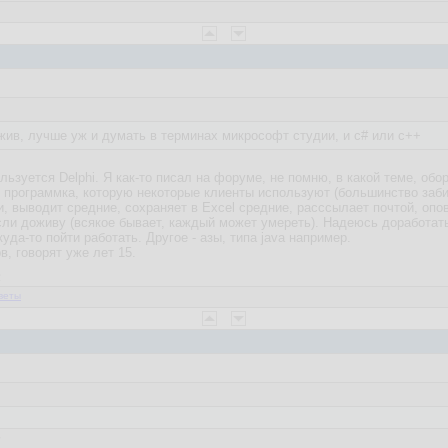
жив, лучше уж и думать в терминах микрософт студии, и c# или c++
льзуется Delphi. Я как-то писал на форуме, не помню, в какой теме, о
 программка, которую некоторые клиенты используют (большинство заби
, выводит средние, сохраняет в Excel средние, расссылает почтой, опо
если доживу (всякое бывает, каждый может умереть). Надеюсь доработать н
уда-то пойти работать. Другое - азы, типа java например.
рв, говорят уже лет 15.
2
веты
7