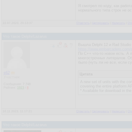
Я смотрел по коду, как работ
нормального типа строк не о
22.07.2023, 20:13:37
Ответить
|
Цитировать
|
Написать
|
От
Что такое Delphi/Lazarus
Вышла Delphi 12 и Rad Studio
https://www.embarcadero.com/p
По C++ что-то новое есть. А 
многострочных литералов. Об
было (чуть ли не все, если су
s62
Цитата
Участник
A new set of units with the c
Сообщения:
7 748
covering the entire platform A
Рейтинг:
1923
/
8
* Available for download in t
10.11.2023, 11:17:21
Ответить
|
Цитировать
|
Написать
|
От
Что такое Delphi/Lazarus