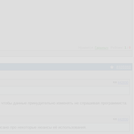
Нравится:
Гарыныч
Рейтинг:
1
/
0
#486868
442830
 чтобы данные принудительно изменять не спрашивая программиста.
442830
писано про некоторые нюансы её использования.