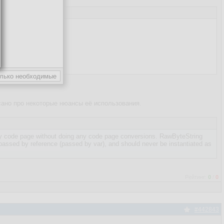
исано про некоторые нюансы её использования.
ny code page without doing any code page conversions. RawByteString
 passed by reference (passed by var), and should never be instantiated as
Рейтинг:
0
/
0
#442843