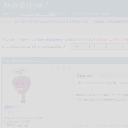
Дедофорум Z
powered by
simpleCommunicator
- 2.0.61 © 2026 Programmizd 02
Гость
Войти
|
Регистрация
|
Профиль
|
Очистить
Новые сообщения
|
Форумы
/
Языки программирования семейства Pascal
[закрыт для госте
25
сообщений из
58
, страница
2
из
3
2
Что такое Delphi/Lazarus
Sparrow
12.05.2023, 19:26:27
Делпфи скорее мертв , чем 
любые технологии / яп всегд
мантры на омертвение достиг
Ифрит
Участник
Откуда: бухарский эмират
Сообщения:
2 999
Рейтинг:
610
/
10
Изменено: 12.05.2023, 20:35:34 - И