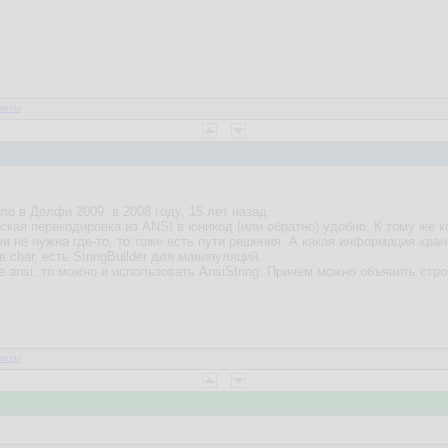
веты
о в Делфи 2009, в 2008 году, 15 лет назад.
ская перекодировка из ANSI в юникод (или обратно) удобно. К тому же
и не нужна где-то, то тоже есть пути решения. А какая информация хран
в char, есть StringBuilder для манипуляций.
 ansi, то можно и использовать AnsiString. Причем можно объявить стро
2
веты