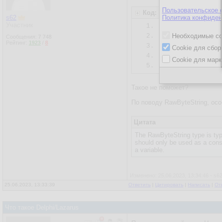
Пользовательское 
Код: Delphi
s62
Политика конфиден
Участник
1.
type
2.
  DosCyrString
Необходимые co
Сообщения:
7 748
Рейтинг:
1923
/
8
3.
Cookie для сбор
4.
var
Cookie для марк
5.
  s: DosCyrStr
Такое не поможет?
По поводу RawByteString, ос
Цитата
The RawByteString type is typ
should only be used as a const
a variable.
Изменено: 25.06.2023, 13:34:46 - s6
25.06.2023, 13:33:39
Ответить
|
Цитировать
|
Написать
|
От
Что такое Delphi/Lazarus