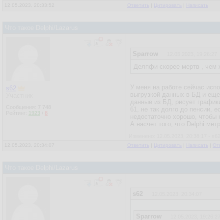
12.05.2023, 20:33:52
Ответить
|
Цитировать
|
Написать
Что такое Delphi/Lazarus
Sparrow
12.05.2023, 19:26:27
Делпфи скорее мертв , чем 
У меня на работе сейчас испо
s62
выгрузкой данных в БД и еще
Участник
данные из БД, рисует графики
Сообщения:
7 748
61, не так долго до пенсии, 
Рейтинг:
1923
/
8
недостаточно хорошо, чтобы к
А насчет того, что Delphi мёт
Изменено: 12.05.2023, 20:38:17 - s6
12.05.2023, 20:34:07
Ответить
|
Цитировать
|
Написать
|
От
Что такое Delphi/Lazarus
s62
12.05.2023, 20:34:07
Sparrow
12.05.2023, 19:26:2