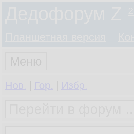
Дедофорум Z
2
Планшетная версия
Ко
Меню
Нов.
|
Гор.
|
Избр.