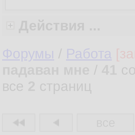
Действия ...
Форумы
/
Работа
[з
падаван мне
/
41
со
все
2
страниц
все