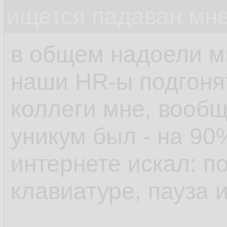
ищется падаван мн
в общем надоели м
наши HR-ы подгонят
коллеги мне, вообщ
уникум был - на 90
интернете искал: п
клавиатуре, пауза 