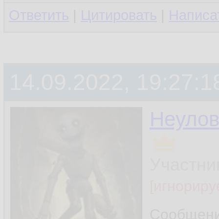
Ответить
|
Цитировать
|
Написа
14.09.2022, 19:27:1
Неуло
Участни
[игнориру
Сообщен