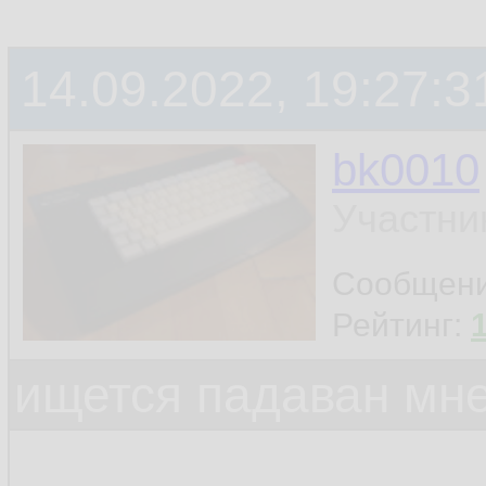
14.09.2022, 19:27:3
bk0010
Участни
Сообщен
Рейтинг:
ищется падаван мн