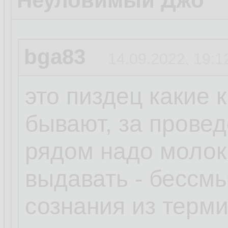
Неуловимый Джо
bga83
14.09.2022, 19:1
это пиздец какие 
бывают, за прове
рядом надо молок
выдавать - бессм
сознания из терм