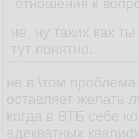
отношения к вопр
не, ну таких как т
тут понятно.
не в \том проблема
оставляет желать л
когда в ВТБ себе к
адекватных квали