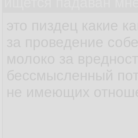
ищется падаван мн
это пиздец какие к
за проведение соб
молоко за вредност
бессмысленный пот
не имеющих отноше