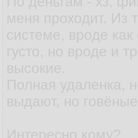
По деньгам - хз, ф
меня проходит. Из т
системе, вроде как 
густо, но вроде и 
высокие.
Полная удаленка, 
выдают, но говёны
Интересно кому?