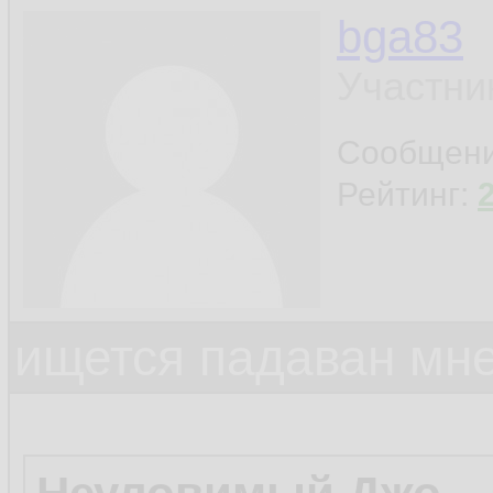
bga83
Участни
Сообщен
Рейтинг:
ищется падаван мн