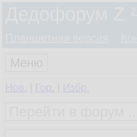
Дедофорум Z
2
Планшетная версия
Ко
Меню
Нов.
|
Гор.
|
Избр.