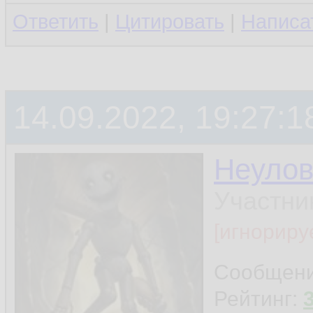
Ответить
|
Цитировать
|
Написа
14.09.2022, 19:27:1
Неуло
Участни
[игнориру
Сообщен
Рейтинг: