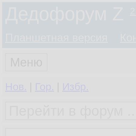
Дедофорум Z
2
Планшетная версия
Ко
Меню
Нов.
|
Гор.
|
Избр.