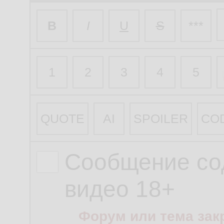
B
I
U
S
***
1
2
3
4
5
QUOTE
AI
SPOILER
CO
Сообщение со
видео 18+
Форум или тема зак