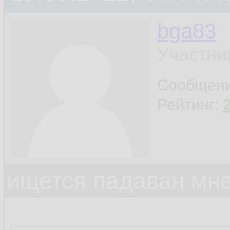
bga83
Участни
Сообщен
Рейтинг:
ищется падаван мн