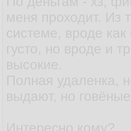
По деньгам - хз, ф
меня проходит. Из т
системе, вроде как 
густо, но вроде и 
высокие.
Полная удаленка, 
выдают, но говёны
Интересно кому?