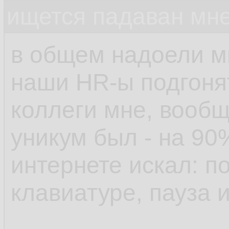
ищется падаван мн
в общем надоели м
наши HR-ы подгонят
коллеги мне, вообщ
уникум был - на 90
интернете искал: п
клавиатуре, пауза 