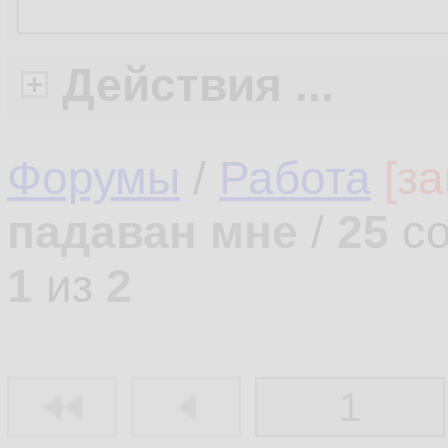
Действия ...
Форумы
/
Работа
[з
падаван мне
/
25
со
1
из
2
1