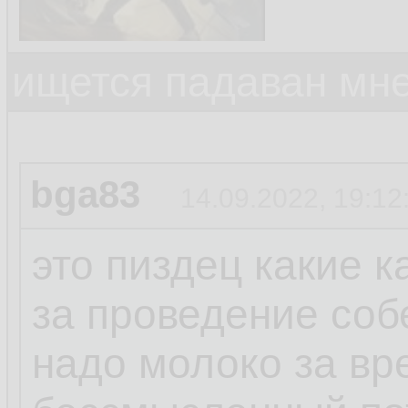
ищется падаван мн
bga83
14.09.2022, 19:12
это пиздец какие 
за проведение соб
надо молоко за вр