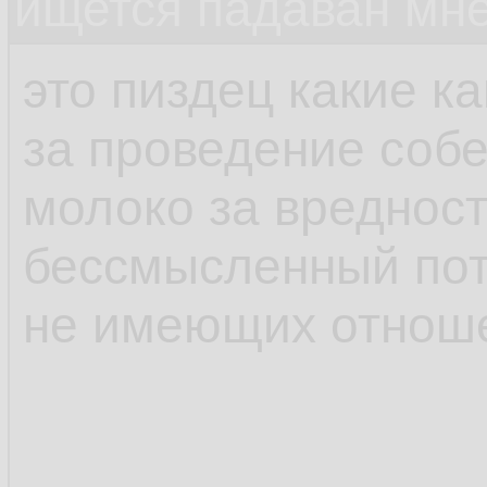
ищется падаван мн
это пиздец какие к
за проведение соб
молоко за вредност
бессмысленный пот
не имеющих отноше