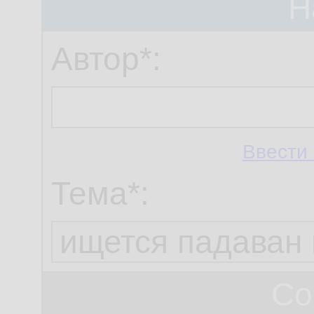
Н
Автор*:
Ввести 
Тема*:
Со