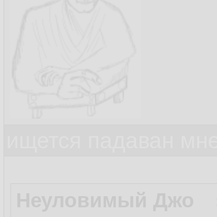
ищется падаван мн
Неуловимый Джо