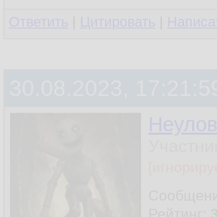
Ответить
|
Цитировать
|
Написа
30.08.2023, 17:21:5
Неуло
Участни
[игнориру
Сообщен
Рейтинг: