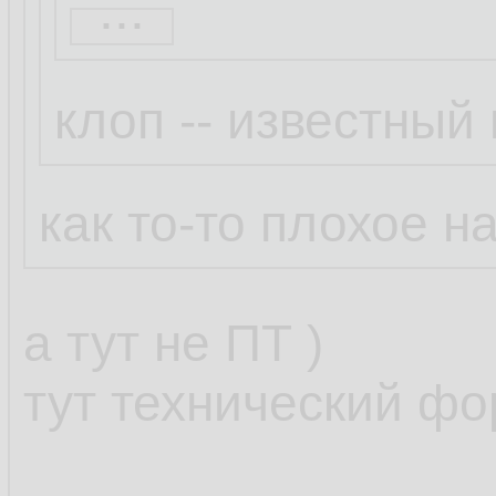
...
Неуловимый Джо
клоп -- известный
Бля это смешно.
Просто Клоп так
как то-то плохое на
написал ))
а тут не ПТ )
клоп протроллил,
тут технический фо