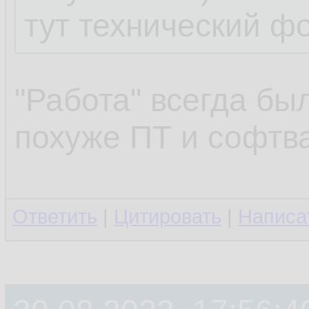
тут технический ф
...
"Работа" всегда бы
клоп протроллил
похуже ПТ и софтва
клоп -- известны
Ответить
|
Цитировать
|
Написа