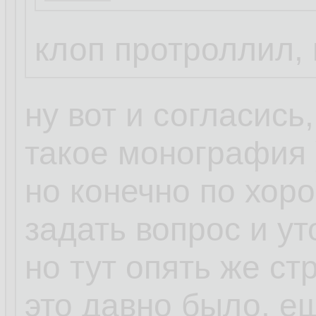
Просто Клоп так 
клоп протроллил, 
написал ))
ну вот и согласись
такое монография 
но конечно по хор
задать вопрос и ут
но тут опять же ст
это давно было, ещ