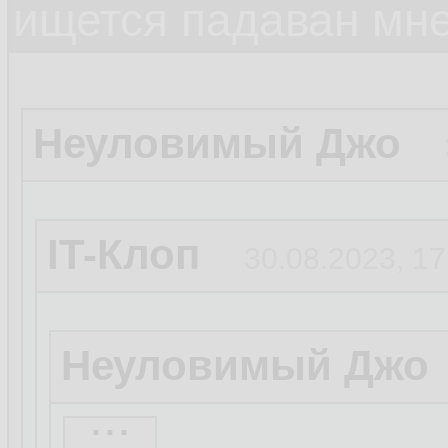
ищется падаван мн
Неуловимый Джо
IT-Клоп
30.08.2023, 17
Неуловимый Джо
...
Бля это смешно.