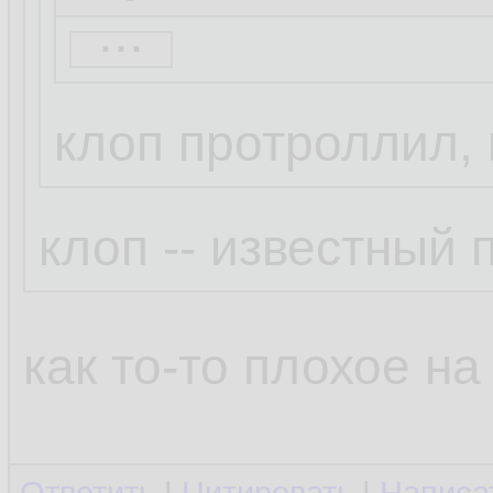
...
Бля это смешно.
Просто Клоп так 
клоп протроллил, 
написал ))
клоп -- известный
как то-то плохое на 