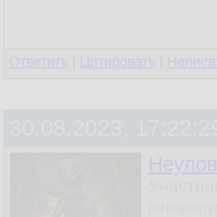
Ответить
|
Цитировать
|
Написа
30.08.2023, 17:22:2
Неуло
Участни
[игнориру