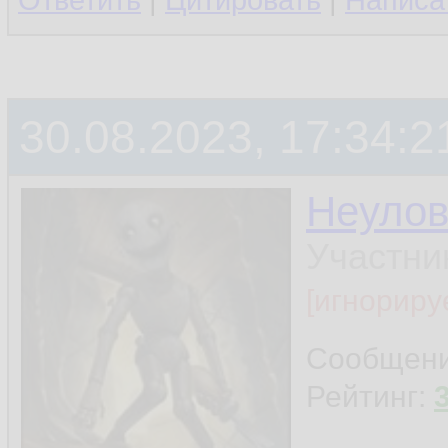
Ответить
|
Цитировать
|
Написа
30.08.2023, 17:34:2
Неуло
Участни
[игнориру
Сообщен
Рейтинг: