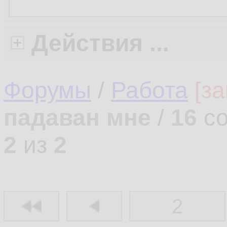
Действия ...
Форумы
/
Работа
[з
падаван мне
/
16
со
2
из
2
2