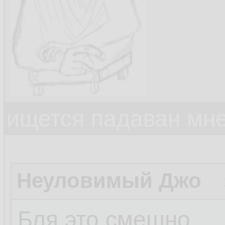
ищется падаван мн
Неуловимый Джо
Бля это смешно.