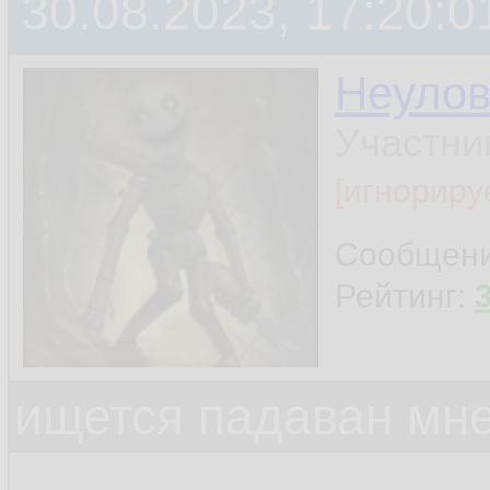
30.08.2023, 17:20:0
Неуло
Участни
[игнориру
Сообщен
Рейтинг:
ищется падаван мн