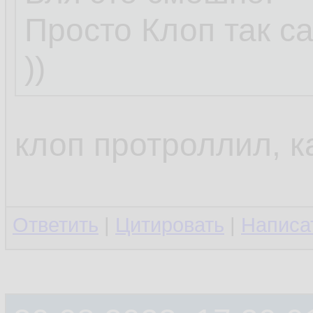
Просто Клоп так с
))
клоп протроллил, к
Ответить
|
Цитировать
|
Написа