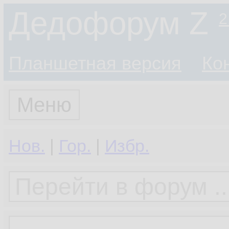
Дедофорум Z
2
Планшетная версия
Ко
Меню
Нов.
|
Гор.
|
Избр.