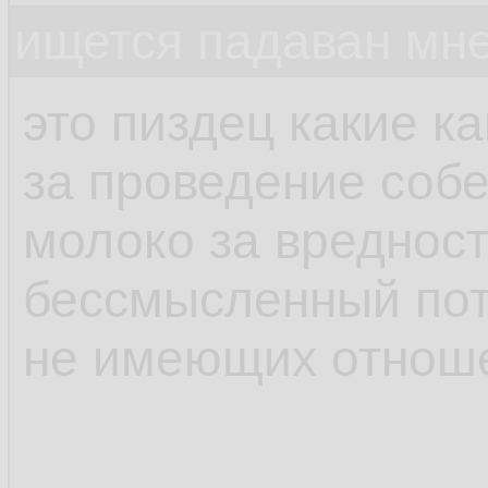
ищется падаван мн
это пиздец какие к
за проведение соб
молоко за вредност
бессмысленный пот
не имеющих отноше