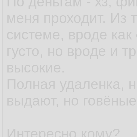
По деньгам - хз, ф
меня проходит. Из т
системе, вроде как 
густо, но вроде и 
высокие.
Полная удаленка, 
выдают, но говёны
Интересно кому?