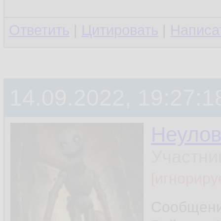
Ответить
|
Цитировать
|
Написа
14.09.2022, 19:27:1
Неуло
Участни
[игнориру
Сообщен