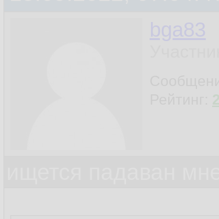
bga83
Участни
Сообщен
Рейтинг:
ищется падаван мн