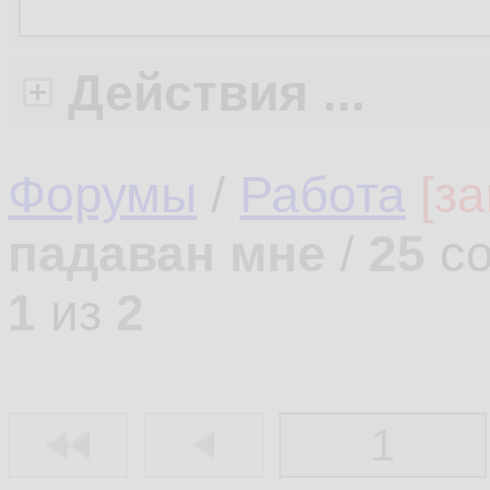
Действия ...
Форумы
/
Работа
[з
падаван мне
/
25
со
1
из
2
1