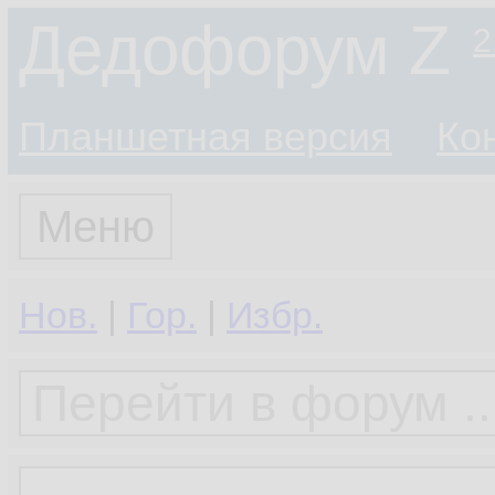
Дедофорум Z
2
Планшетная версия
Ко
Меню
Нов.
|
Гор.
|
Избр.