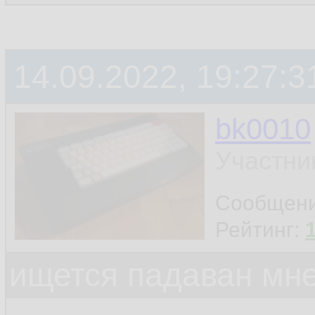
14.09.2022, 19:27:3
bk0010
Участни
Сообщен
Рейтинг:
ищется падаван мн