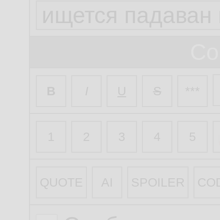
Со
B
I
U
S
***
1
2
3
4
5
QUOTE
AI
SPOILER
CO