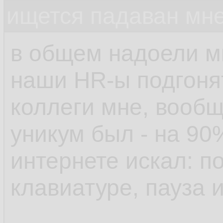
ищется падаван мн
в общем надоели м
наши HR-ы подгонят
коллеги мне, вообщ
уникум был - на 90
интернете искал: п
клавиатуре, пауза 