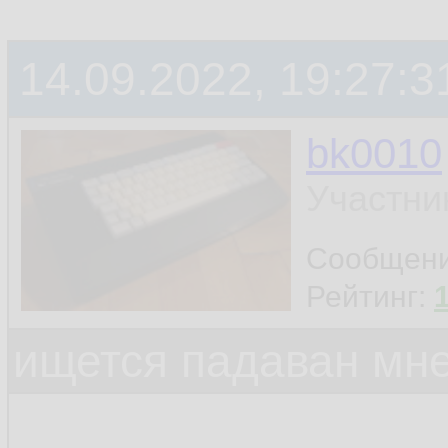
14.09.2022, 19:27:3
bk0010
Участни
Сообщен
Рейтинг:
ищется падаван мн