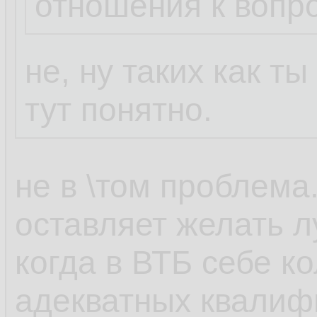
отношения к вопр
не, ну таких как т
тут понятно.
не в \том проблема
оставляет желать л
когда в ВТБ себе к
адекватных квали