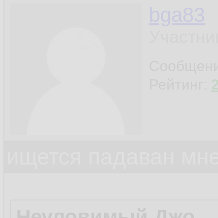
bga83
Участни
Сообщен
Рейтинг:
ищется падаван мн
Неуловимый Джо