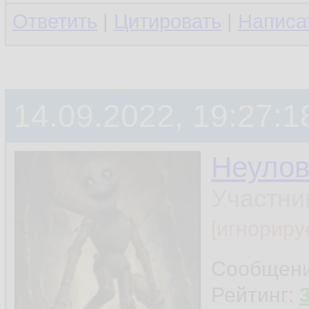
Ответить
|
Цитировать
|
Написа
14.09.2022, 19:27:1
Неуло
Участни
[игнориру
Сообщен
Рейтинг: