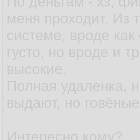
По деньгам - хз, ф
меня проходит. Из т
системе, вроде как 
густо, но вроде и 
высокие.
Полная удаленка, 
выдают, но говёны
Интересно кому?