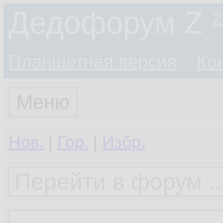
Дедофорум Z
2
Планшетная версия
Ко
Меню
Нов.
|
Гор.
|
Избр.