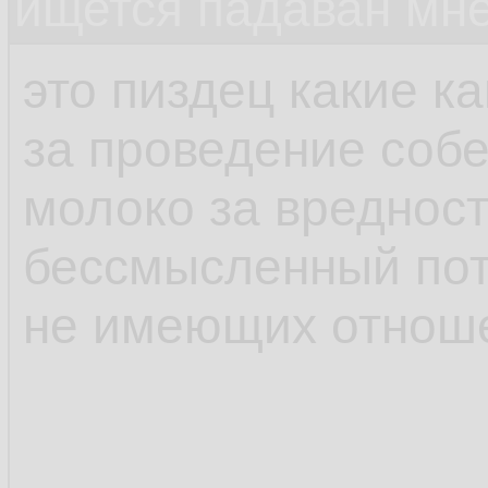
ищется падаван мн
это пиздец какие к
за проведение соб
молоко за вредност
бессмысленный пот
не имеющих отноше