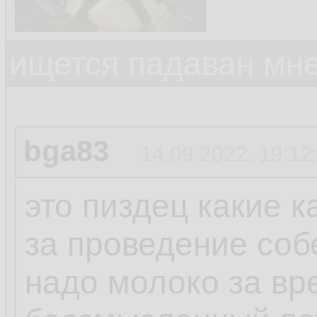
ищется падаван мн
bga83
14.09.2022, 19:12
это пиздец какие 
за проведение соб
надо молоко за вр