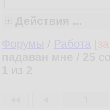
Действия ...
Форумы
/
Работа
[з
падаван мне
/
25
со
1
из
2
1