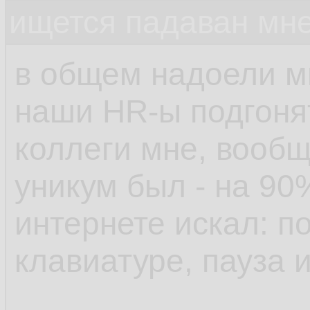
ищется падаван мн
в общем надоели м
наши HR-ы подгонят
коллеги мне, вообщ
уникум был - на 90
интернете искал: п
клавиатуре, пауза 