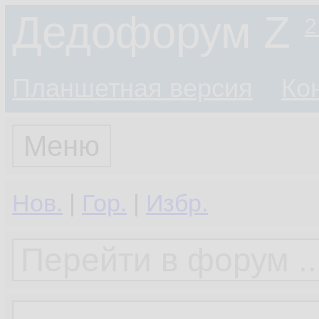
Дедофорум Z
2
Планшетная версия
Ко
Меню
Нов.
|
Гор.
|
Избр.