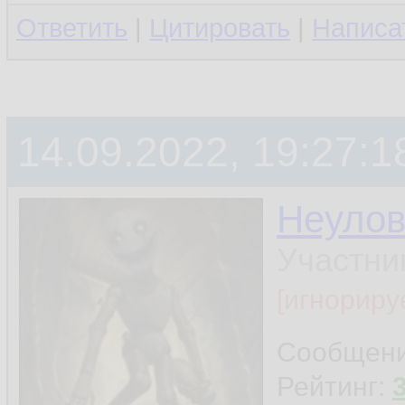
Ответить
|
Цитировать
|
Написа
14.09.2022, 19:27:1
Неуло
Участни
[игнориру
Сообщен
Рейтинг: