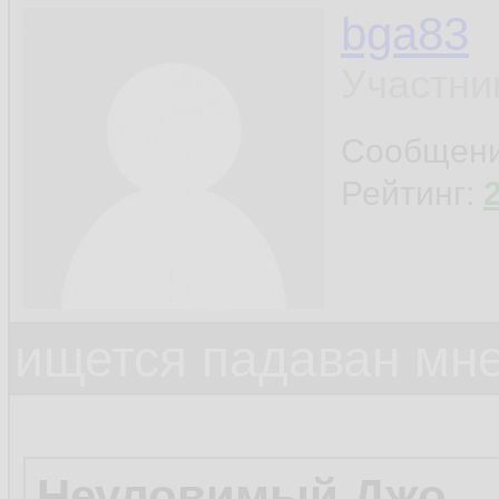
bga83
Участни
Сообщен
Рейтинг:
ищется падаван мн
Неуловимый Джо