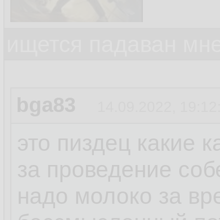
ищется падаван мн
bga83
14.09.2022, 19:12
это пиздец какие 
за проведение соб
надо молоко за вр