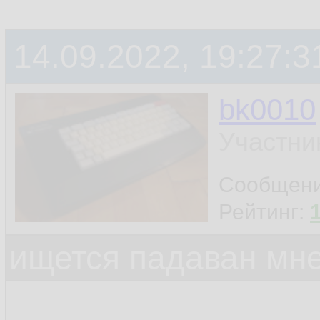
14.09.2022, 19:27:3
bk0010
Участни
Сообщен
Рейтинг:
ищется падаван мн