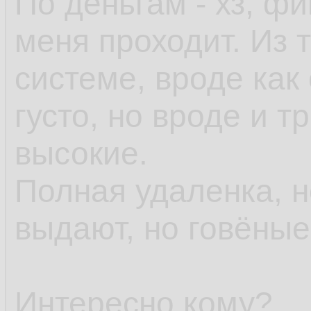
По деньгам - хз, ф
меня проходит. Из т
системе, вроде как 
густо, но вроде и 
высокие.
Полная удаленка, 
выдают, но говёны
Интересно кому?