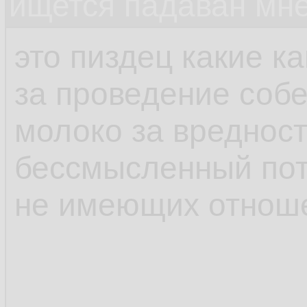
ищется падаван мн
это пиздец какие к
за проведение соб
молоко за вредност
бессмысленный пот
не имеющих отноше