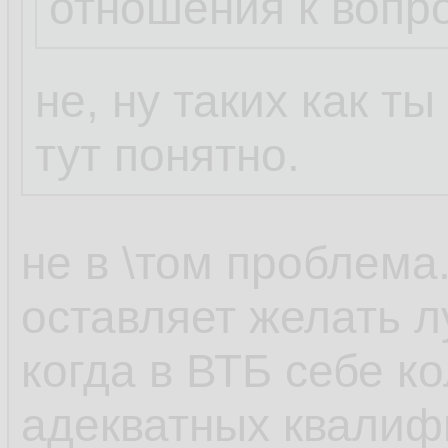
отношения к вопр
не, ну таких как т
тут понятно.
не в \том проблема
оставляет желать л
когда в ВТБ себе к
адекватных квали