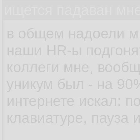
ищется падаван мн
в общем надоели м
наши HR-ы подгонят
коллеги мне, вообщ
уникум был - на 90
интернете искал: п
клавиатуре, пауза 