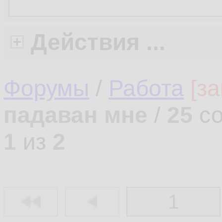
Действия ...
Форумы
/
Работа
[з
падаван мне
/
25
со
1
из
2
1