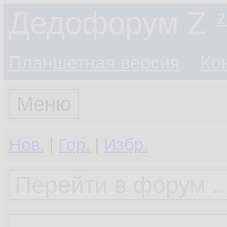
Дедофорум Z
2
Планшетная версия
Ко
Меню
Нов.
|
Гор.
|
Избр.