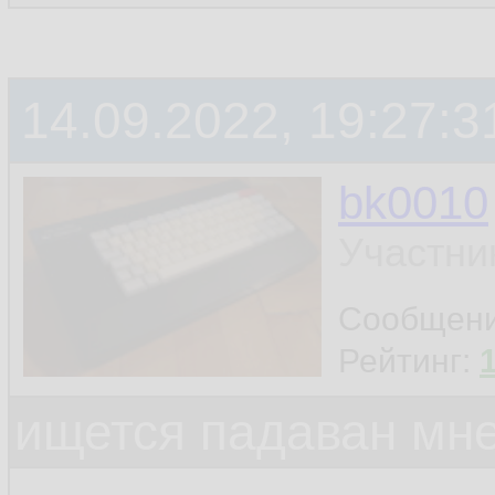
14.09.2022, 19:27:3
bk0010
Участни
Сообщен
Рейтинг:
ищется падаван мн