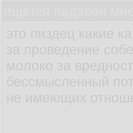
ищется падаван мн
это пиздец какие к
за проведение соб
молоко за вредност
бессмысленный пот
не имеющих отноше