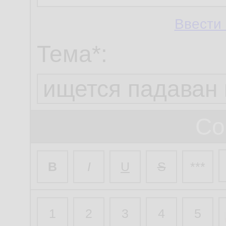
Ввести 
Тема*:
Со
B
I
U
S
***
1
2
3
4
5