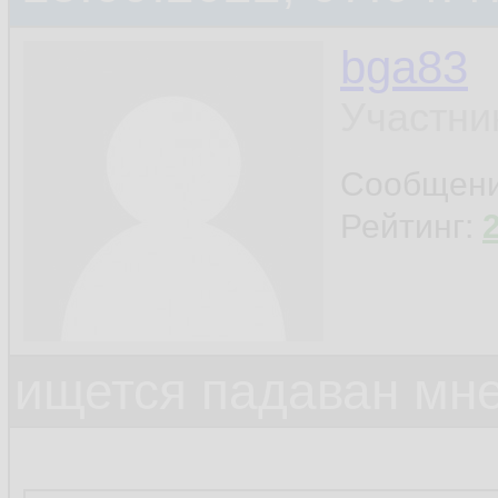
bga83
Участни
Сообщен
Рейтинг:
ищется падаван мн