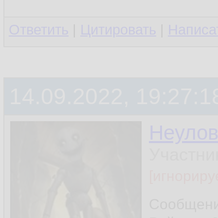
Ответить
|
Цитировать
|
Написа
14.09.2022, 19:27:1
Неуло
Участни
[игнориру
Сообщен