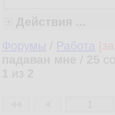
Действия ...
Форумы
/
Работа
[з
падаван мне
/
25
со
1
из
2
1