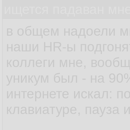
ищется падаван мн
в общем надоели м
наши HR-ы подгонят
коллеги мне, вообщ
уникум был - на 90
интернете искал: п
клавиатуре, пауза 