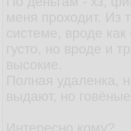
По деньгам - хз, ф
меня проходит. Из т
системе, вроде как 
густо, но вроде и 
высокие.
Полная удаленка, 
выдают, но говёны
Интересно кому?