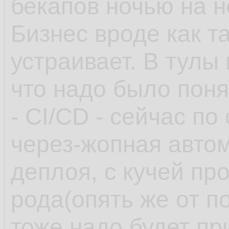
бекапов ночью на 
Бизнес вроде как т
устраивает. В тулы
что надо было поня
- CI/CD - сейчас по
через-жопная автом
деплоя, с кучей пр
рода(опять же от п
тоже надо будет пр