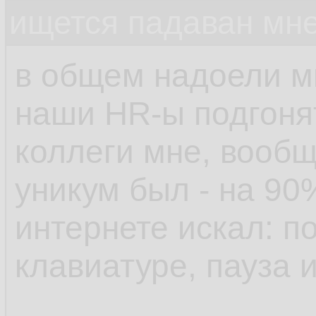
ищется падаван мн
в общем надоели м
наши HR-ы подгонят
коллеги мне, вообщ
уникум был - на 90
интернете искал: п
клавиатуре, пауза 