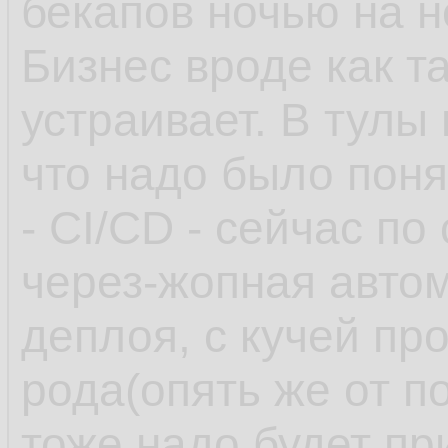
бекапов ночью на 
Бизнес вроде как т
устраивает. В тулы
что надо было поня
- CI/CD - сейчас по
через-жопная автом
деплоя, с кучей пр
рода(опять же от п
тоже надо будет пр