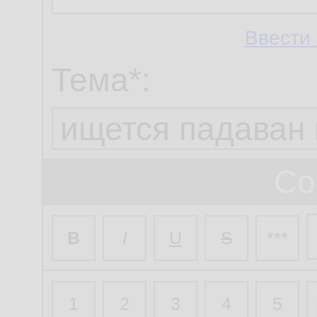
Ввести 
Тема*:
Со
B
I
U
S
***
1
2
3
4
5