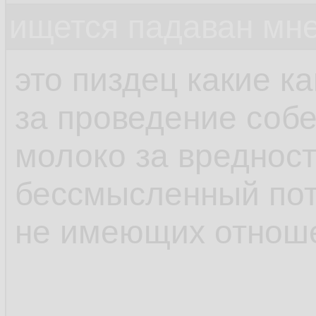
ищется падаван мн
это пиздец какие к
за проведение соб
молоко за вредност
бессмысленный пот
не имеющих отноше