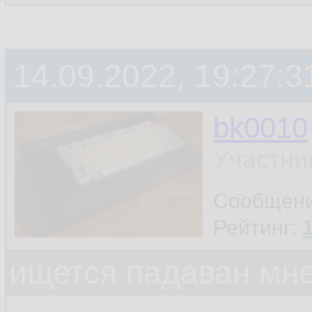
14.09.2022, 19:27:3
bk0010
Участни
Сообщен
Рейтинг:
ищется падаван мн