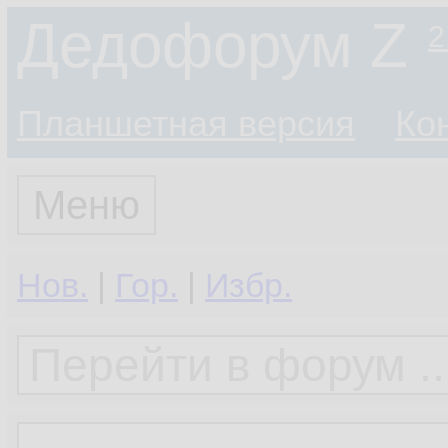
Дедофорум Z
2
Планшетная версия
Ко
Меню
Нов.
|
Гор.
|
Избр.