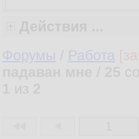
Действия ...
Форумы
/
Работа
[з
падаван мне
/
25
со
1
из
2
1