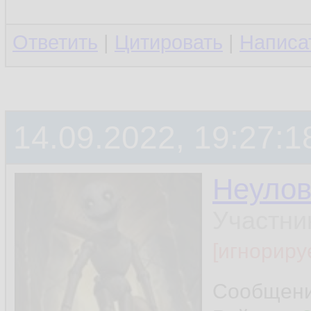
Ответить
|
Цитировать
|
Написа
14.09.2022, 19:27:1
Неуло
Участни
[игнориру
Сообщен