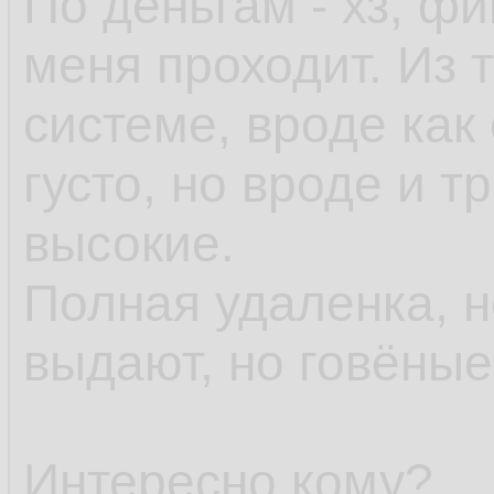
По деньгам - хз, ф
меня проходит. Из т
системе, вроде как 
густо, но вроде и 
высокие.
Полная удаленка, 
выдают, но говёны
Интересно кому?