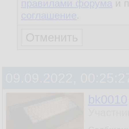
правилами форума
и 
соглашение
.
09.09.2022, 00:25:2
bk0010
Участни