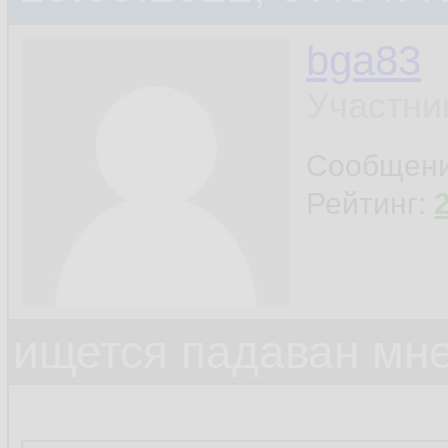
bga83
Участни
Сообщен
Рейтинг:
ищется падаван мн