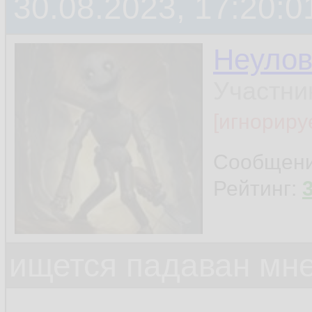
30.08.2023, 17:20:0
Неуло
Участни
[игнориру
Сообщен
Рейтинг:
ищется падаван мн