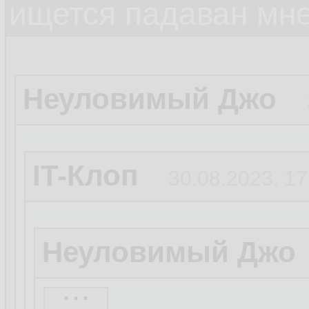
ищется падаван мн
Неуловимый Джо
IT-Клоп
30.08.2023, 17
Неуловимый Джо
...
Бля это смешно.