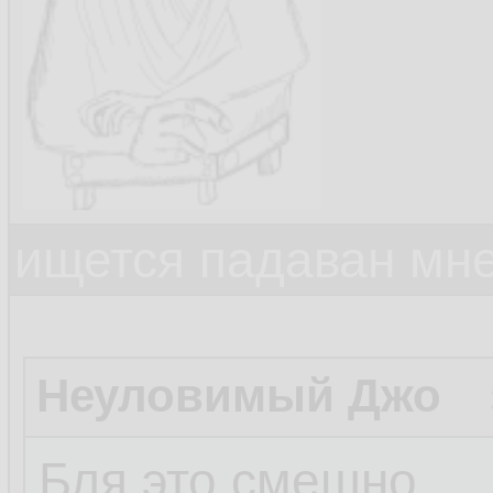
ищется падаван мн
Неуловимый Джо
Бля это смешно.