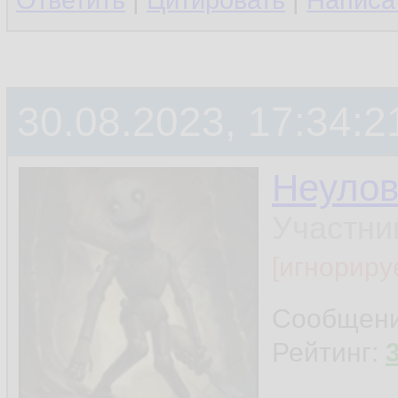
Ответить
|
Цитировать
|
Написа
30.08.2023, 17:34:2
Неуло
Участни
[игнориру
Сообщен
Рейтинг: