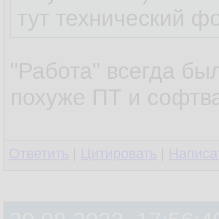
тут технический ф
...
"Работа" всегда бы
клоп протроллил
похуже ПТ и софтва
клоп -- известны
Ответить
|
Цитировать
|
Написа