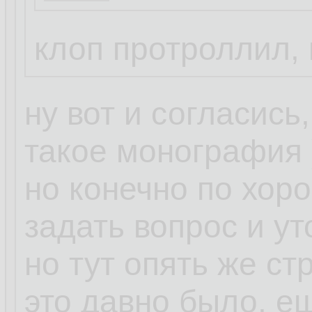
Просто Клоп так 
клоп протроллил, 
написал ))
ну вот и согласись
такое монография 
но конечно по хор
задать вопрос и ут
но тут опять же ст
это давно было, ещ