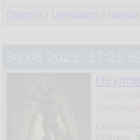
Ответить
|
Цитировать
|
Написа
30.08.2023, 17:21:5
Неуло
Участни
[игнориру
Сообщен
Рейтинг: