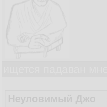
ищется падаван мн
Неуловимый Джо