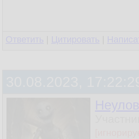
Ответить
|
Цитировать
|
Написа
30.08.2023, 17:22:2
Неуло
Участни
[игнориру