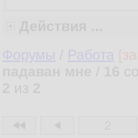
Действия ...
Форумы
/
Работа
[з
падаван мне
/
16
со
2
из
2
2