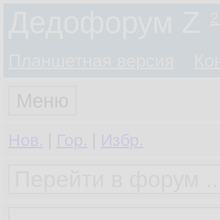
Дедофорум Z
2
Планшетная версия
Ко
Меню
Нов.
|
Гор.
|
Избр.