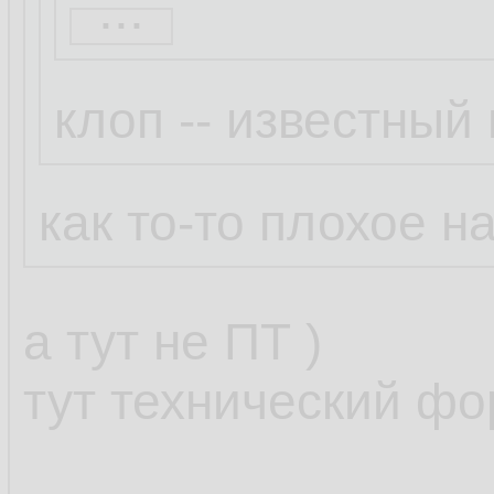
...
Неуловимый Джо
клоп -- известный
Бля это смешно.
Просто Клоп так
как то-то плохое на
написал ))
а тут не ПТ )
клоп протроллил,
тут технический фо