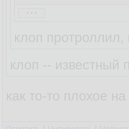
...
Бля это смешно.
Просто Клоп так 
клоп протроллил, 
написал ))
клоп -- известный
как то-то плохое на 