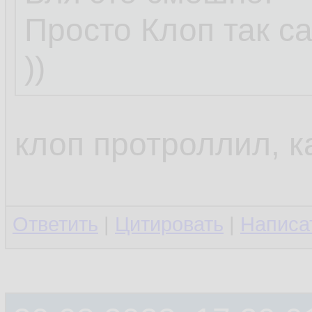
Просто Клоп так с
))
клоп протроллил, к
Ответить
|
Цитировать
|
Написа