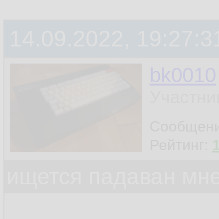
14.09.2022, 19:27:3
bk0010
Участни
Сообщен
Рейтинг:
ищется падаван мн