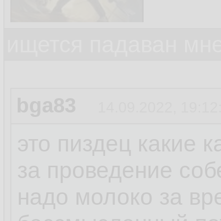
ищется падаван мн
bga83
14.09.2022, 19:12
это пиздец какие 
за проведение соб
надо молоко за вр