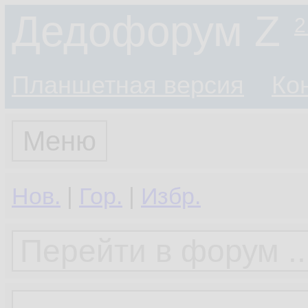
Дедофорум Z
2
Планшетная версия
Ко
Меню
Нов.
|
Гор.
|
Избр.