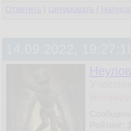
Ответить
|
Цитировать
|
Написа
14.09.2022, 19:27:1
Неуло
Участни
[игнориру
Сообщен
Рейтинг: