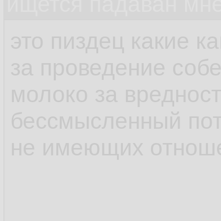
ищется падаван мн
это пиздец какие к
за проведение соб
молоко за вредност
бессмысленный пот
не имеющих отноше