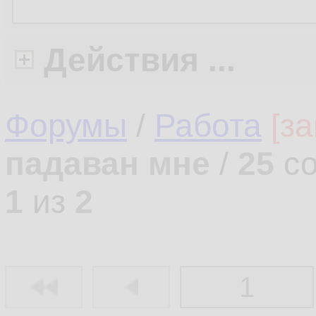
Действия ...
Форумы
/
Работа
[з
падаван мне
/
25
со
1
из
2
1