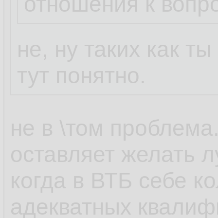
отношения к вопр
не, ну таких как т
тут понятно.
не в \том проблема
оставляет желать л
когда в ВТБ себе к
адекватных квали