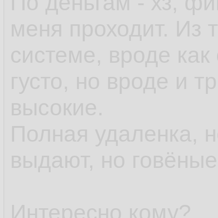
По деньгам - хз, ф
меня проходит. Из т
системе, вроде как 
густо, но вроде и 
высокие.
Полная удаленка, 
выдают, но говёны
Интересно кому?