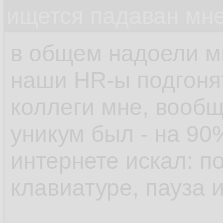
ищется падаван мн
в общем надоели м
наши HR-ы подгонят
коллеги мне, вообщ
уникум был - на 90
интернете искал: п
клавиатуре, пауза 