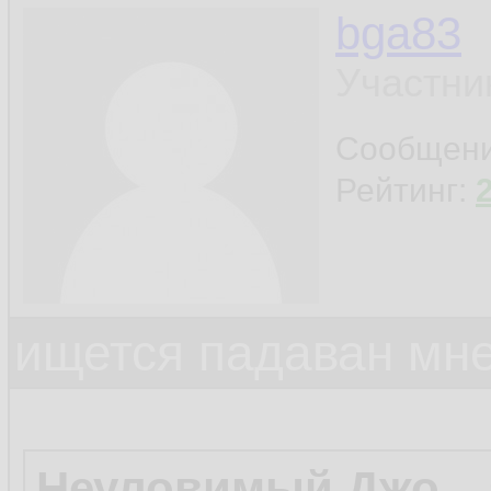
bga83
Участни
Сообщен
Рейтинг:
ищется падаван мн
Неуловимый Джо