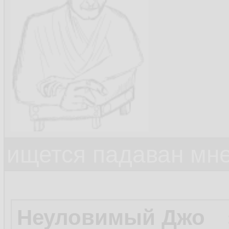
ищется падаван мн
Неуловимый Джо