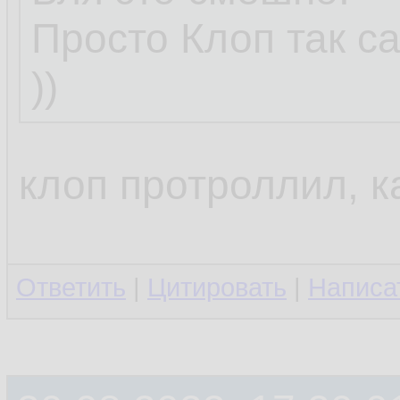
Просто Клоп так с
))
клоп протроллил, к
Ответить
|
Цитировать
|
Написа