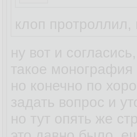
Бля это смешно.
Просто Клоп так 
клоп протроллил, 
написал ))
ну вот и согласись
такое монография 
но конечно по хор
задать вопрос и ут
но тут опять же ст
это давно было, ещ