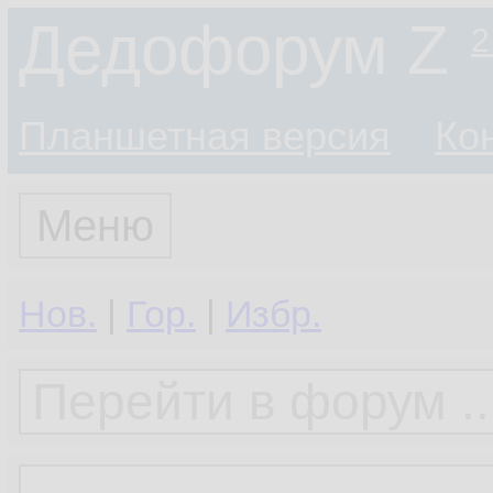
Дедофорум Z
2
Планшетная версия
Ко
Меню
Нов.
|
Гор.
|
Избр.