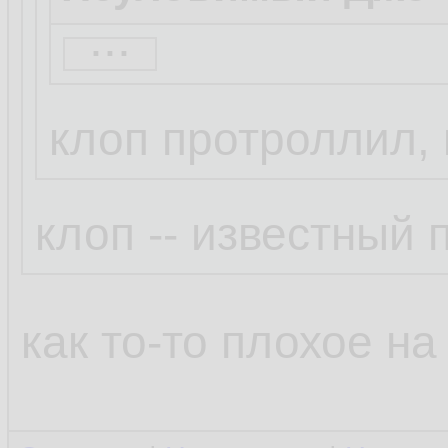
...
Бля это смешно.
Просто Клоп так 
клоп протроллил, 
написал ))
клоп -- известный
как то-то плохое на 