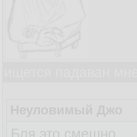
ищется падаван мн
Неуловимый Джо
Бля это смешно.