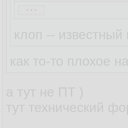
...
Неуловимый Джо
клоп -- известный
Бля это смешно.
Просто Клоп так
как то-то плохое на
написал ))
а тут не ПТ )
клоп протроллил,
тут технический фо