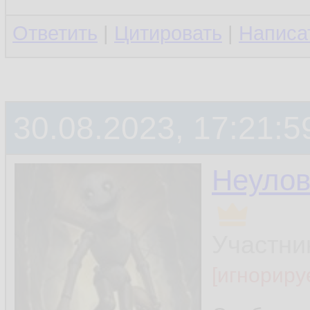
Ответить
|
Цитировать
|
Написа
30.08.2023, 17:21:5
Неуло
Участни
[игнориру