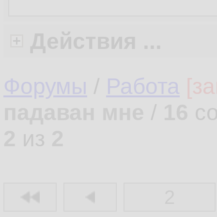
Действия ...
Форумы
/
Работа
[з
падаван мне
/
16
со
2
из
2
2