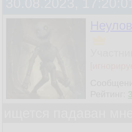
30.08.2023, 17:20:0
Неуло
Участни
[игнориру
Сообщен
Рейтинг:
ищется падаван мн