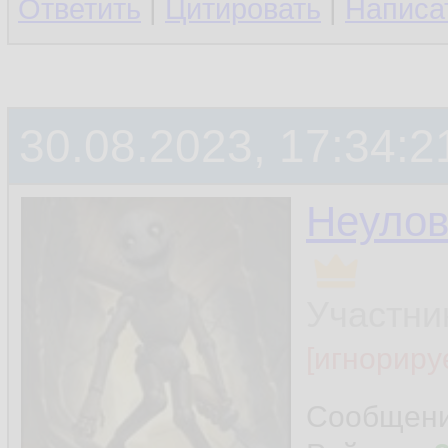
Ответить
|
Цитировать
|
Написа
30.08.2023, 17:34:2
Неуло
Участни
[игнориру
Сообщен