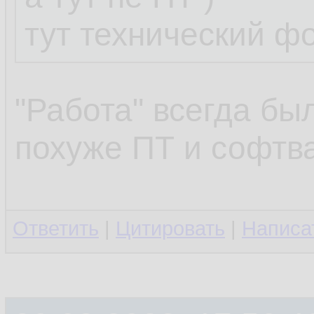
тут технический ф
...
"Работа" всегда бы
клоп протроллил
похуже ПТ и софтва
клоп -- известны
Ответить
|
Цитировать
|
Написа