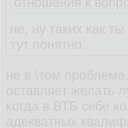
отношения к вопр
не, ну таких как т
тут понятно.
не в \том проблема
оставляет желать л
когда в ВТБ себе к
адекватных квали