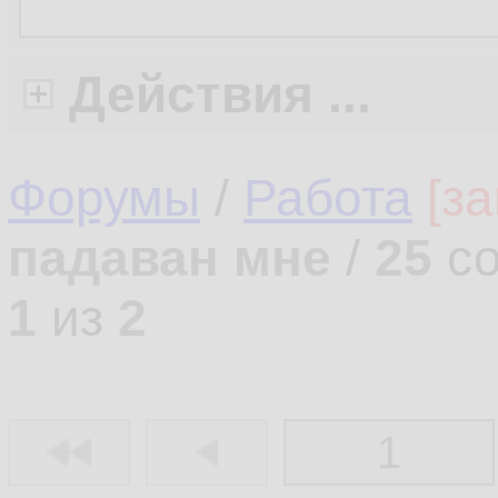
Действия ...
Форумы
/
Работа
[з
падаван мне
/
25
со
1
из
2
1