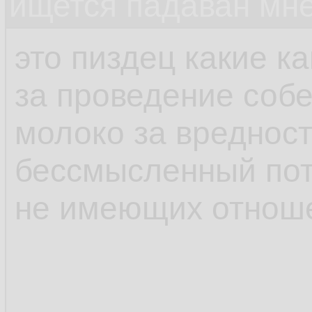
ищется падаван мн
это пиздец какие к
за проведение соб
молоко за вредност
бессмысленный пот
не имеющих отноше