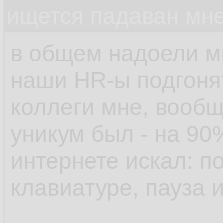
ищется падаван мн
в общем надоели м
наши HR-ы подгонят
коллеги мне, вообщ
уникум был - на 90
интернете искал: п
клавиатуре, пауза 