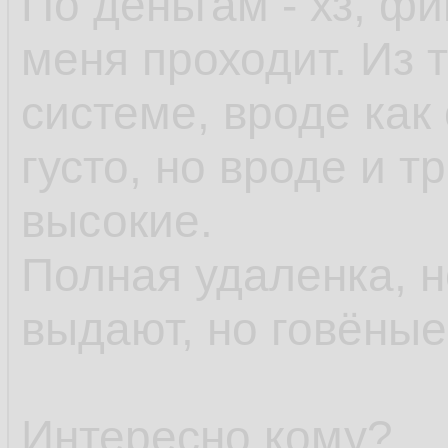
По деньгам - хз, ф
меня проходит. Из т
системе, вроде как 
густо, но вроде и 
высокие.
Полная удаленка, 
выдают, но говёны
Интересно кому?