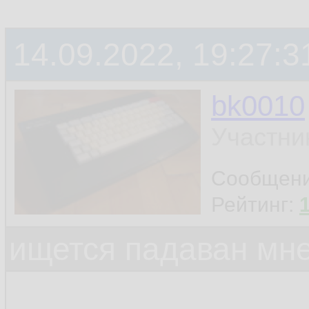
14.09.2022, 19:27:3
bk0010
Участни
Сообщен
Рейтинг:
ищется падаван мн