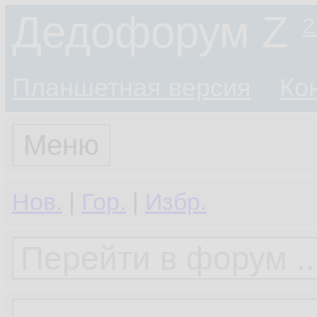
Дедофорум Z
2
Планшетная версия
Ко
Меню
Нов.
|
Гор.
|
Избр.