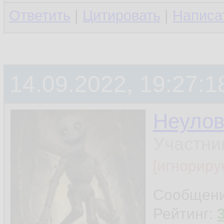
Ответить
|
Цитировать
|
Написа
14.09.2022, 19:27:1
Неуло
Участни
[игнориру
Сообщен
Рейтинг: