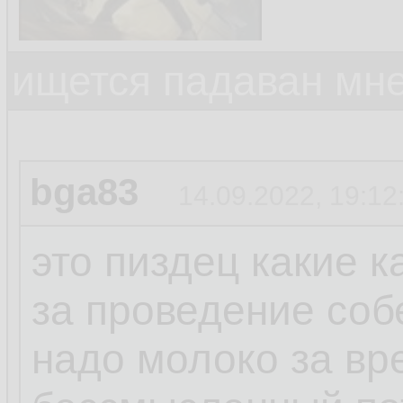
ищется падаван мн
bga83
14.09.2022, 19:12
это пиздец какие 
за проведение соб
надо молоко за вр