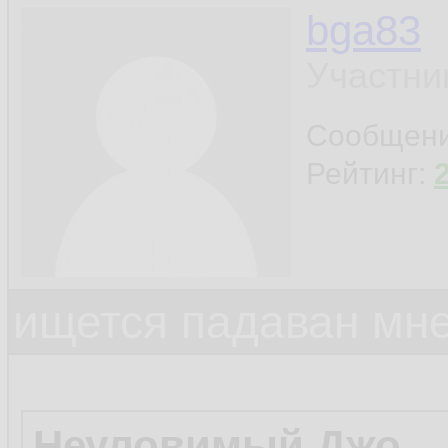
bga83
Участни
Сообщен
Рейтинг:
ищется падаван мн
Неуловимый Джо