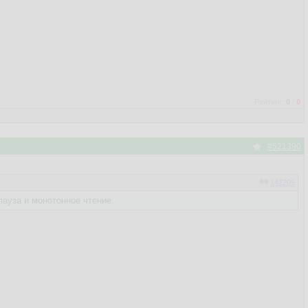
Рейтинг:
0
/
0
#521390
142209
пауза и монотонное чтение.