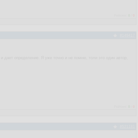
Рейтинг:
0
/
0
#149417
" и дает определение. Я уже точно и не помню, толи это один автор,
Рейтинг:
0
/
0
#521181