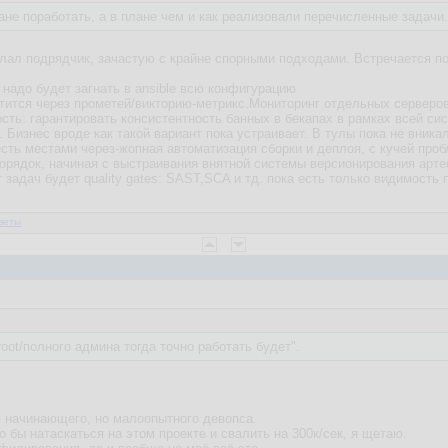
ане поработать, а в плане чем и как реализовали перечисленные задачи.
лал подрядчик, зачастую с крайне спорными подходами. Встречается под
l надо будет загнать в ansible всю конфигурацию
рутится через прометей/викторию-метрикс.Мониторинг отдельных серверов
ость: гарантировать консистентность банных в бекапах в рамках всей си
Бизнес вроде как такой вариант пока устраивает. В тулы пока не вника
, есть местами через-жопная автоматизация сборки и деплоя, с кучей про
порядок, начиная с выстраивания внятной системы версионирования артеф
 задач будет quality gates: SAST,SCA и тд. пока есть только видимость 
веты
oot/полного админа тогда точно работать будет".
м начинающего, но малоопытного девопса.
 бы натаскаться на этом проекте и свалить на 300к/сек, я щетаю.