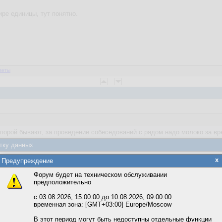
ире единицы, тут понятно.
веты
 порой бывают, за проведение собеседований с рядом надо молоко за вр
су
тку данных
яется обработка файлов cookie, необходимых для работы сайта, а такж
x
нает и обучайте сами. Это проще, чем переучивать и гораздо проще, чем
Предупреждение
та и улучшения предоставляемых сервисов с использованием метричес
Форум будет на техническом обслуживании
предположительно
вать сайт, вы даёте согласие на обработку файлов cookie, необходимы
ожете выбрать по своему усмотрению.
с 03.08.2026, 15:00:00 до 10.08.2026, 09:00:00
временная зона: [GMT+03:00] Europe/Moscow
м ссылкам мы можете ознакомиться с действующим на сайте пользова
итикой конфиденциальности.
В этот период могут быть недоступны отдельные функции