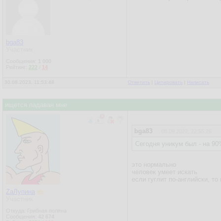
bga83
Участник
Сообщения:
1 000
Рейтинг:
222
/
14
30.08.2023, 11:53:48
Ответить
|
Цитировать
|
Написать
ищется падаван мне
bga83
08.09.2022, 22:55:26
Сегодня уникум был - на 90
это нормально
человек умеет искать
если гуглит по-английски, т
ZаЛупина
Участник
Откуда: Грибная поляна
Сообщения:
42 674