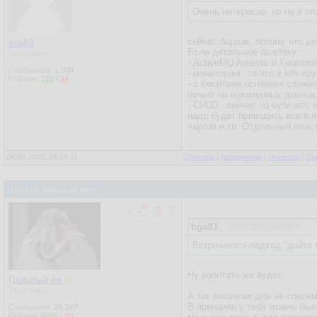
Очень интересно, но не в пл
сейчас бардак, потому что де
bga83
Если детальнее по стеку:
Участник
- ActiveMQ Artemis и Tarantoo
Сообщения:
1 000
- мониторинг: то что в k8s к
Рейтинг:
222
/
14
- с бекапами основная сложн
ночью на неизменных данных. 
- CI/CD - сейчас по сути нет
надо будет приводить все в 
чартов и тп. Отдельный пласт
09.09.2022, 09:55:11
Ответить
|
Цитировать
|
Написать
|
От
ищется падаван мне
bga83
09.09.2022, 09:55:11
Встречается подход "дайте r
Ну работать же будет.
Горбатый ёж
Участник
А так вакансия для не совсе
В принципе у тебя можно было
Сообщения:
25 167
Рейтинг:
6996
/
90