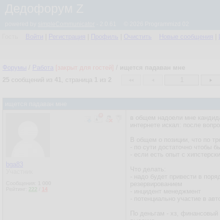
Дедофорум Z
powered by
simpleCommunicator
- 2.0.61 © 2026 Programmizd 02
Гость
Войти
|
Регистрация
|
Профиль
|
Очистить
Новые сообщения
|
Форумы
/
Работа
[закрыт для гостей]
/
ищется падаван мне
25
сообщений из
41
, страница
1
из
2
1
ищется падаван мне
в общем надоели мне кандида
интернете искал: после вопро
В общем о позиции, что по т
- по сути достаточно чтобы 
- если есть опыт с хипстерс
bga83
Что делать:
Участник
- надо будет привести в поря
Сообщения:
1 000
резервированием
Рейтинг:
222
/
14
- инцидент менеджмент
- потенциально участие в ав
По деньгам - хз, финансовый 