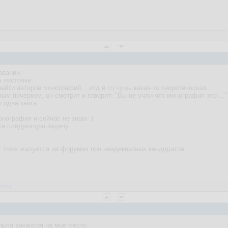
овании.
 листочке.
айти авторов монографий... итд и тп чушь какая-то теоретическая.
вым почерком, он смотрит и говорит: "Вы не учли что монография это ...
 одна книга.
онография и сейчас не знаю :)
йте следующую задачу.
нт тоже жалуется на форумах про неадекватных кандидатов.
веты
крыта вакансия на мое место