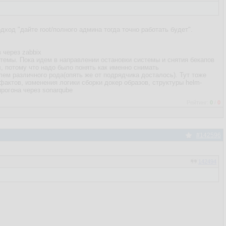
ход "дайте root/полного админа тогда точно работать будет".
 через zabbix
стемы. Пока идем в направлении остановки системы и снятия бекапов
л, потому что надо было понять как именно снимать
блем различного рода(опять же от подрядчика досталось). Тут тоже
актов, изменения логики сборки докер образов, структуры helm-
прогона через sonarqube
Рейтинг:
0
/
0
#142596
142494