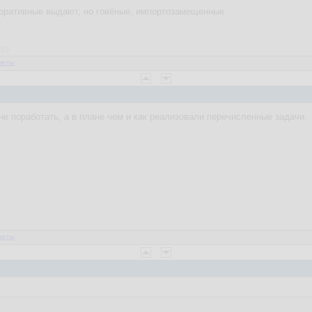
поративные выдают, но говёные, импортозамещенные
a83
веты
не поработать, а в плане чем и как реализовали перечисленные задачи.
веты