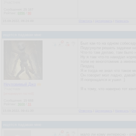
Участник
Сообщения:
25 167
Рейтинг:
6996
/
90
15.09.2022, 08:24:49
Ответить
|
Цитировать
|
Написать
ищется падаван мне
Был как-то на одном собесед
Подсунули решать задачки на
Что-то там делаю, там было н
Ну я там что-то накидал коря
толи не многотомник а именно
Пиздец.
Я и тогда не знал что такое м
Он говорит мол ладно, дава
Я попрощался и ушел :)
Неуловимый Джо
Участник
Я к тому, что наверно тот ке
[игнорирует гостей]
Сообщения:
15 668
Рейтинг:
3600
/
31
15.09.2022, 09:41:30
Ответить
|
Цитировать
|
Написать
|
От
ищется падаван мне
мало ли кому интересно - от