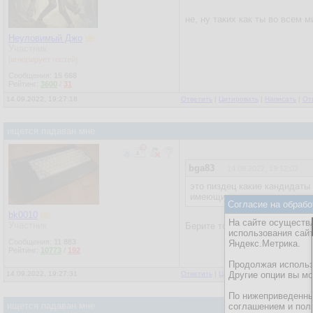
не, ну таких как ты во всем м
Неуловимый Джо
Участник
[игнорирует гостей]
Сообщения:
15 668
Рейтинг:
3600
/
31
14.09.2022, 19:27:18
Ответить
|
Цитировать
|
Написать
|
От
ищется падаван мне
bga83
14.09.2022, 19:12:02
это пиздец какие кандидаты
имеющих отношения к вопро
Согласие на обрабо
bk0010
На сайте осуществл
Участник
Берите того, кто ничего не з
использования сай
Сообщения:
11 883
Яндекс.Метрика.
Рейтинг:
10773
/
192
Продолжая использо
14.09.2022, 19:27:31
Ответить
|
Цитировать
Другие опции вы м
|
Написать
По нижеприведенны
ищется падаван мне
соглашением и пол