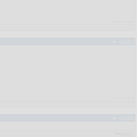
Рейтинг:
0
/
0
#142327
Рейтинг:
0
/
0
#142494
142327