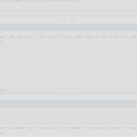
филирования, да и вообще не моё всё это.
порой бывают, за проведение собеседований с рядом надо молоко за вре
у
веты
 порой бывают, за проведение собеседований с рядом надо молоко за вр
су