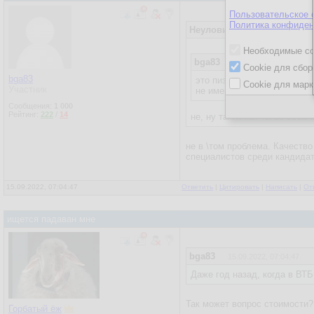
Пользовательское 
Политика конфиден
Неуловимый Джо
14.09.202
Необходимые co
bga83
14.09.2022, 19:12:02
Cookie для сбор
bga83
это пиздец какие кандидат
Cookie для марк
Участник
не имеющих отношения к в
Сообщения:
1 000
Рейтинг:
222
/
14
не, ну таких как ты во всем
не в \том проблема. Качеств
специалистов среди кандидат
15.09.2022, 07:04:47
Ответить
|
Цитировать
|
Написать
|
От
ищется падаван мне
bga83
15.09.2022, 07:04:47
Даже год назад, когда в ВТ
Так может вопрос стоимости?
Горбатый ёж