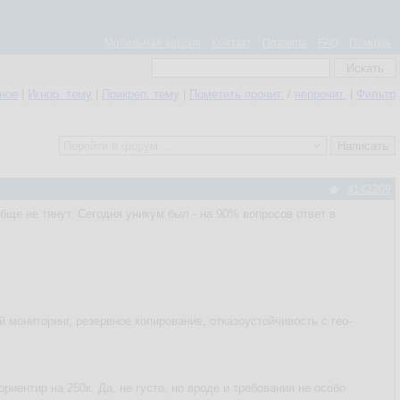
Мобильная версия
Контакт
Правила
FAQ
Помощь
нное
|
Игнор. тему
|
Прикреп. тему
|
Пометить прочит.
/
непрочит.
|
Фильтр
#142209
бще не тянут. Сегодня уникум был - на 90% вопросов ответ в
й мониторинг, резервное копирование, отказоустойчивость с гео-
риентир на 250к. Да, не густо, но вроде и требования не особо