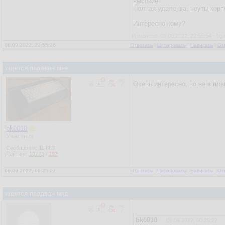
высокие.
Полная удаленка, ноуты кор
Интересно кому?
Изменено: 08.09.2022, 22:55:54 - bg
08.09.2022, 22:55:26
Ответить
|
Цитировать
|
Написать
|
От
ищется падаван мне
Очень интересно, но не в пла
bk0010
Участник
Сообщения:
11 883
Рейтинг:
10773
/
192
09.09.2022, 00:25:27
Ответить
|
Цитировать
|
Написать
|
От
ищется падаван мне
bk0010
09.09.2022, 00:25:27