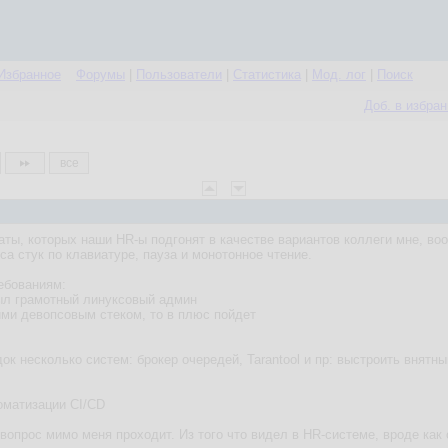
Избранное
Форумы
|
Пользователи
|
Статистика
|
Мод. лог
|
Поиск
Доб. в избра
все
ты, которых наши HR-ы подгонят в качестве вариантов коллеги мне, воо
са стук по клавиатуре, пауза и монотонное чтение.
ребованиям:
был грамотный линуксовый админ
кими девопсовым стеком, то в плюс пойдет
док несколько систем: брокер очередей, Tarantool и пр: выстроить внятны
томатизации CI/CD
вопрос мимо меня проходит. Из того что видел в HR-системе, вроде как о