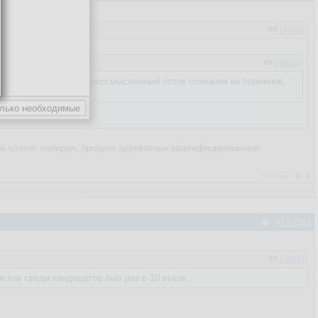
149033
149013
редность выдавать - бессмысленный поток сознания из терминов,
ебе коллег набирал, процент адекватных квалифицированных
Рейтинг:
0
/
0
#149281
149244
истов среди кандидатов был раз в 10 выше.