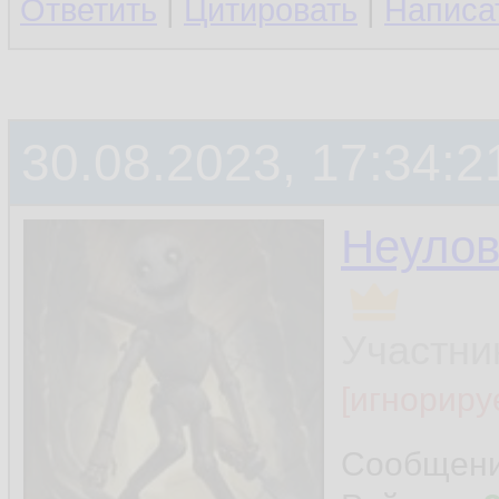
Ответить
|
Цитировать
|
Написа
30.08.2023, 17:34:2
Неуло
Участни
[игнориру
Сообщен