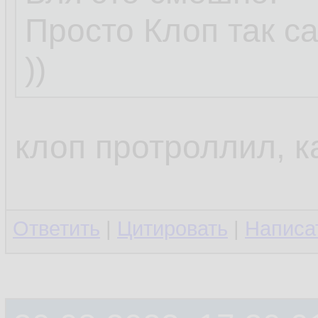
Просто Клоп так с
))
клоп протроллил, к
Ответить
|
Цитировать
|
Написа