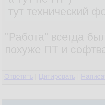
тут технический ф
...
"Работа" всегда бы
клоп протроллил
похуже ПТ и софтва
клоп -- известны
Ответить
|
Цитировать
|
Написа