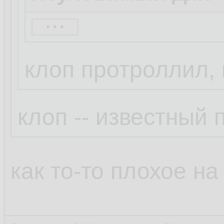
...
Бля это смешно.
Просто Клоп так 
клоп протроллил, 
написал ))
клоп -- известный
как то-то плохое на 