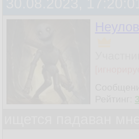
30.08.2023, 17:20:0
Неуло
Участни
[игнориру
Сообщен
Рейтинг:
ищется падаван мн