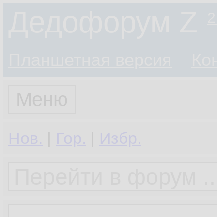
Дедофорум Z
2
Планшетная версия
Ко
Меню
Нов.
|
Гор.
|
Избр.