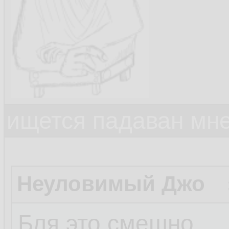
ищется падаван мн
Неуловимый Джо
Бля это смешно.