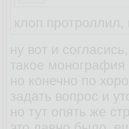
Бля это смешно.
Просто Клоп так 
клоп протроллил, 
написал ))
ну вот и согласись
такое монография 
но конечно по хор
задать вопрос и ут
но тут опять же ст
это давно было, ещ