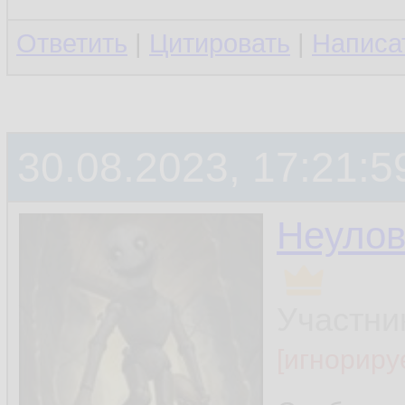
Ответить
|
Цитировать
|
Написа
30.08.2023, 17:21:5
Неуло
Участни
[игнориру