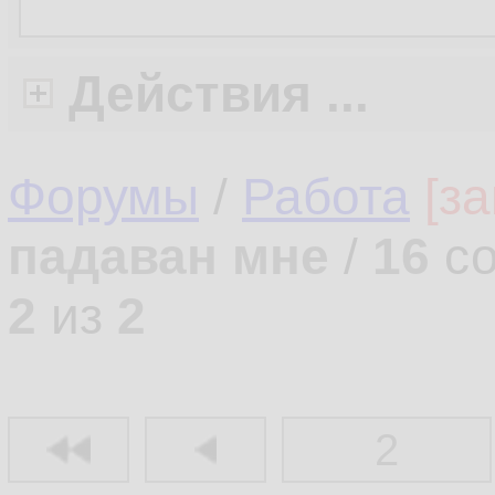
Действия ...
Форумы
/
Работа
[з
падаван мне
/
16
со
2
из
2
2