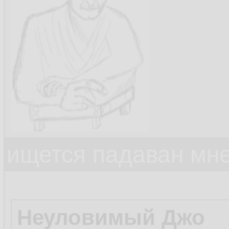
ищется падаван мн
Неуловимый Джо