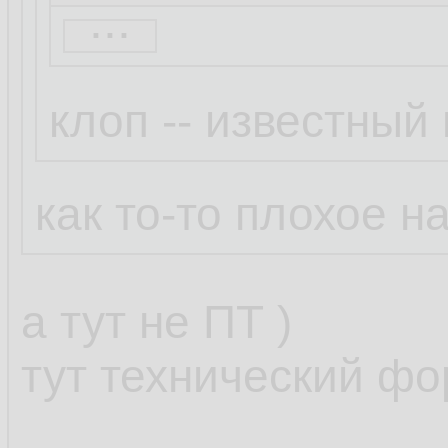
...
Неуловимый Джо
клоп -- известный
Бля это смешно.
Просто Клоп так
как то-то плохое на
написал ))
а тут не ПТ )
клоп протроллил,
тут технический фо