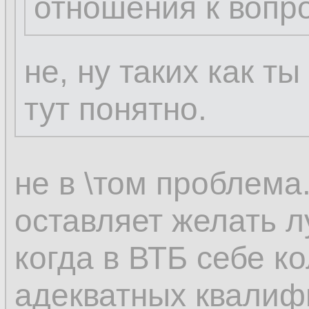
отношения к вопр
не, ну таких как т
тут понятно.
не в \том проблема
оставляет желать л
когда в ВТБ себе к
адекватных квали