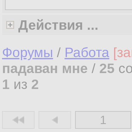
Действия ...
Форумы
/
Работа
[з
падаван мне
/
25
со
1
из
2
1