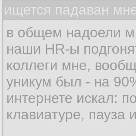
ищется падаван мн
в общем надоели м
наши HR-ы подгонят
коллеги мне, вообщ
уникум был - на 90
интернете искал: п
клавиатуре, пауза 