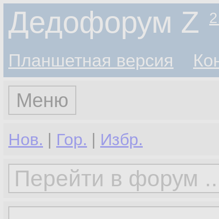
Дедофорум Z
2
Планшетная версия
Ко
Меню
Нов.
|
Гор.
|
Избр.