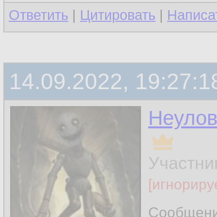
Ответить
|
Цитировать
|
Написа
14.09.2022, 19:27:1
Неуло
Участни
[игнориру
Сообщен