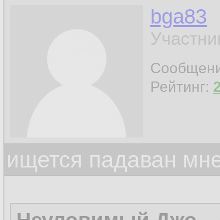
bga83
Участни
Сообщен
Рейтинг:
ищется падаван мн