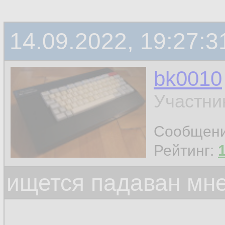
14.09.2022, 19:27:3
bk0010
Участни
Сообщен
Рейтинг:
ищется падаван мн