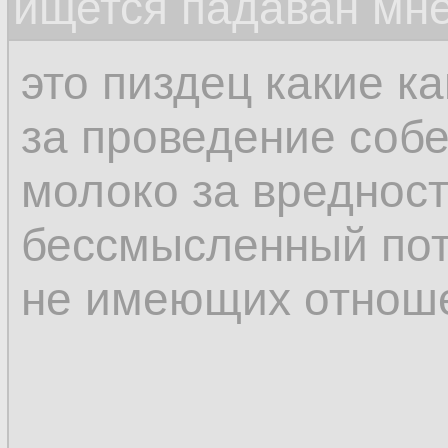
ищется падаван мн
это пиздец какие к
за проведение соб
молоко за вредност
бессмысленный пот
не имеющих отноше