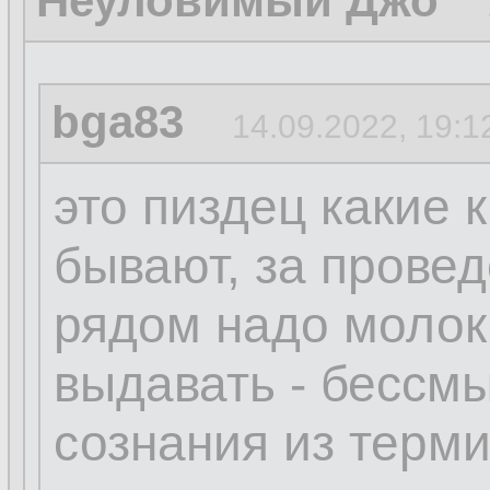
Неуловимый Джо
bga83
14.09.2022, 19:1
это пиздец какие 
бывают, за прове
рядом надо молок
выдавать - бессм
сознания из терм