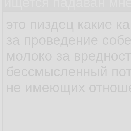
ищется падаван мн
это пиздец какие к
за проведение соб
молоко за вредност
бессмысленный пот
не имеющих отноше