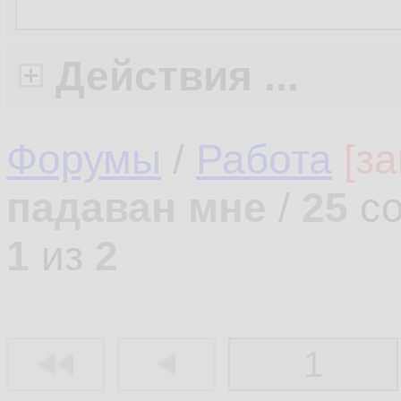
Действия ...
Форумы
/
Работа
[з
падаван мне
/
25
со
1
из
2
1