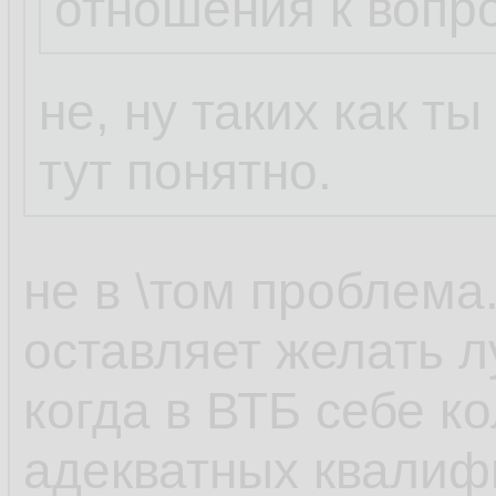
отношения к вопр
не, ну таких как т
тут понятно.
не в \том проблема
оставляет желать л
когда в ВТБ себе к
адекватных квали