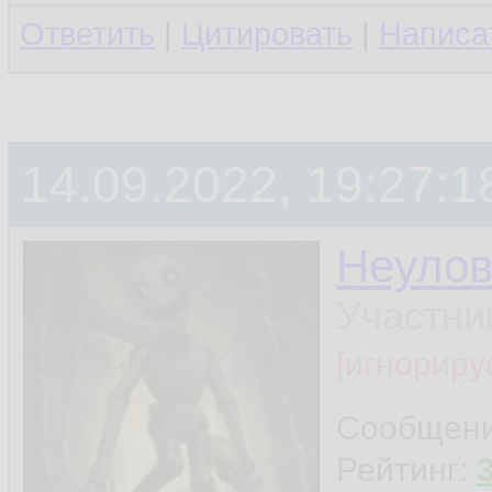
Ответить
|
Цитировать
|
Написа
14.09.2022, 19:27:1
Неуло
Участни
[игнориру
Сообщен
Рейтинг: