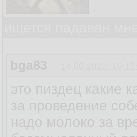
ищется падаван мн
bga83
14.09.2022, 19:12
это пиздец какие 
за проведение соб
надо молоко за вр