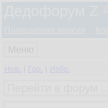
Дедофорум Z
2
Планшетная версия
Ко
Меню
Нов.
|
Гор.
|
Избр.