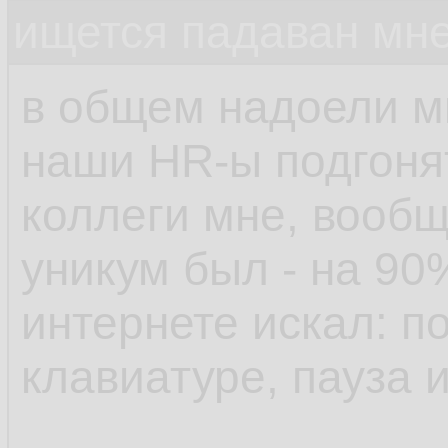
ищется падаван мн
в общем надоели м
наши HR-ы подгонят
коллеги мне, вообщ
уникум был - на 90
интернете искал: п
клавиатуре, пауза 