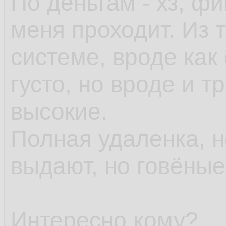
По деньгам - хз, ф
меня проходит. Из т
системе, вроде как 
густо, но вроде и 
высокие.
Полная удаленка, 
выдают, но говёны
Интересно кому?