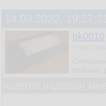
14.09.2022, 19:27:3
bk0010
Участни
Сообщен
Рейтинг:
ищется падаван мн