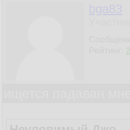
bga83
Участни
Сообщен
Рейтинг:
ищется падаван мн
Неуловимый Джо