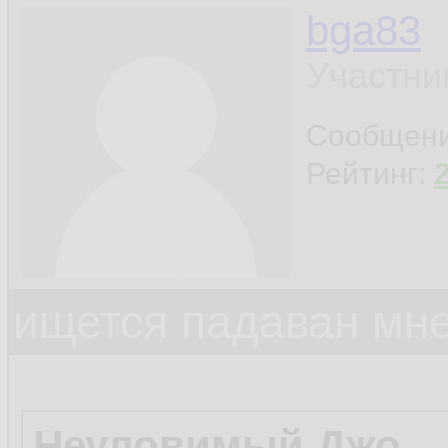
bga83
Участни
Сообщен
Рейтинг:
ищется падаван мн
Неуловимый Джо