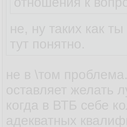
отношения к вопр
не, ну таких как т
тут понятно.
не в \том проблема
оставляет желать л
когда в ВТБ себе к
адекватных квали