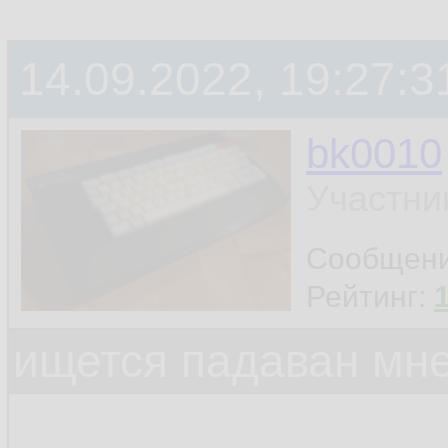
14.09.2022, 19:27:3
bk0010
Участни
Сообщен
Рейтинг:
ищется падаван мн