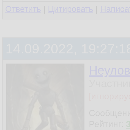
Ответить
|
Цитировать
|
Написа
14.09.2022, 19:27:1
Неуло
Участни
[игнориру
Сообщен
Рейтинг: