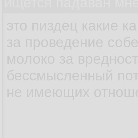
ищется падаван мн
это пиздец какие к
за проведение соб
молоко за вредност
бессмысленный пот
не имеющих отноше