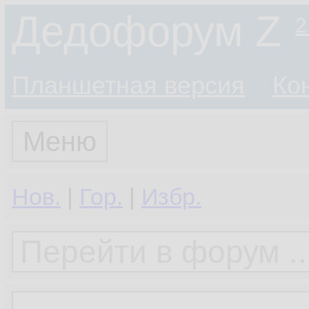
Дедофорум Z
2
Планшетная версия
Ко
Меню
Нов.
|
Гор.
|
Избр.