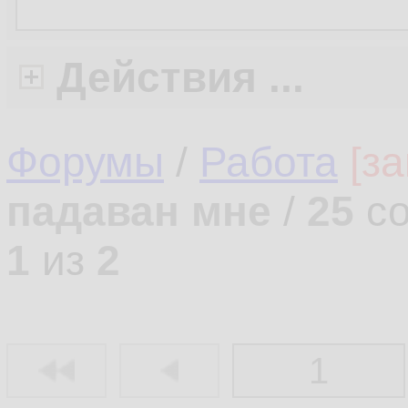
Действия ...
Форумы
/
Работа
[з
падаван мне
/
25
со
1
из
2
1