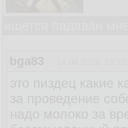
ищется падаван мн
bga83
14.09.2022, 19:12
это пиздец какие 
за проведение соб
надо молоко за вр