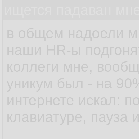
ищется падаван мн
в общем надоели м
наши HR-ы подгонят
коллеги мне, вообщ
уникум был - на 90
интернете искал: п
клавиатуре, пауза 