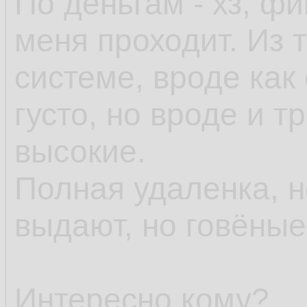
По деньгам - хз, ф
меня проходит. Из т
системе, вроде как 
густо, но вроде и 
высокие.
Полная удаленка, 
выдают, но говёны
Интересно кому?