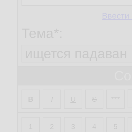
Ввести 
Тема*:
Со
B
I
U
S
***
1
2
3
4
5