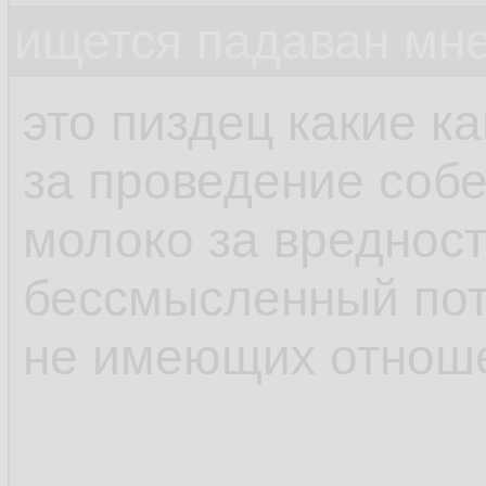
ищется падаван мн
это пиздец какие к
за проведение соб
молоко за вредност
бессмысленный пот
не имеющих отноше