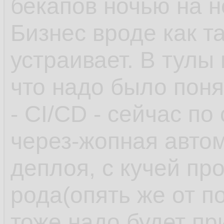
бекапов ночью на 
Бизнес вроде как т
устраивает. В тулы
что надо было поня
- CI/CD - сейчас по
через-жопная автом
деплоя, с кучей пр
рода(опять же от п
тоже надо будет пр