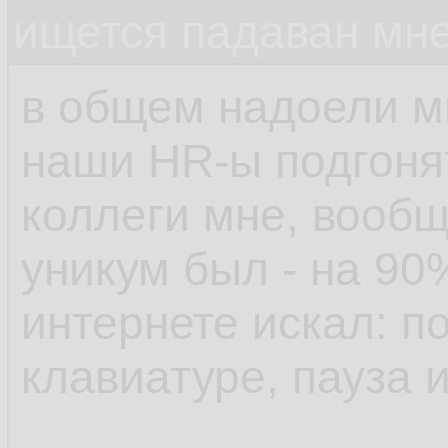
ищется падаван мн
в общем надоели м
наши HR-ы подгонят
коллеги мне, вообщ
уникум был - на 90
интернете искал: п
клавиатуре, пауза 