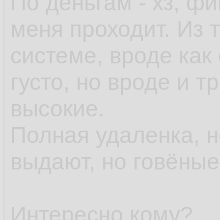
По деньгам - хз, ф
меня проходит. Из т
системе, вроде как 
густо, но вроде и 
высокие.
Полная удаленка, 
выдают, но говёны
Интересно кому?