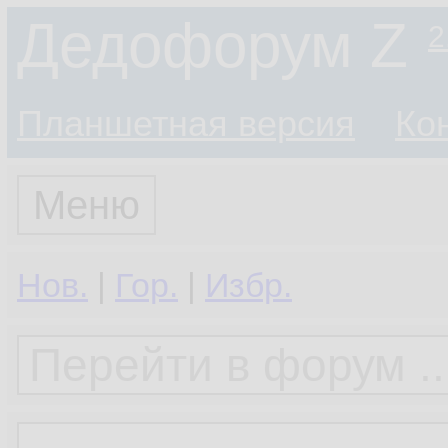
Дедофорум Z
2
Планшетная версия
Ко
Меню
Нов.
|
Гор.
|
Избр.