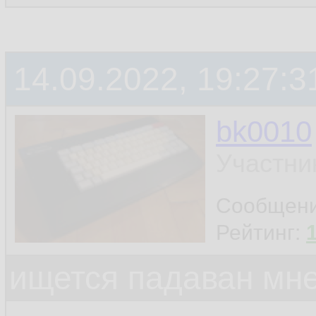
14.09.2022, 19:27:3
bk0010
Участни
Сообщен
Рейтинг:
ищется падаван мн