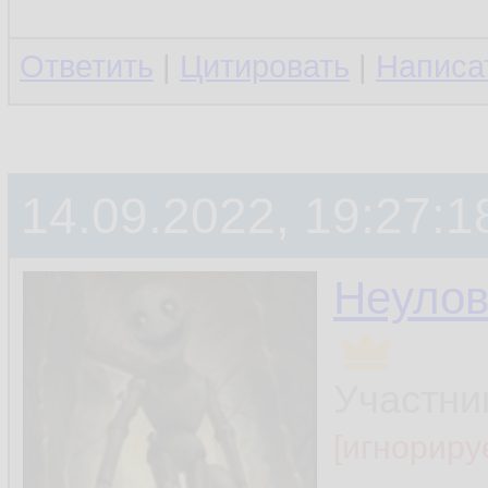
Ответить
|
Цитировать
|
Написа
14.09.2022, 19:27:1
Неуло
Участни
[игнориру