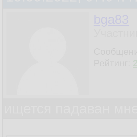
bga83
Участни
Сообщен
Рейтинг:
ищется падаван мн