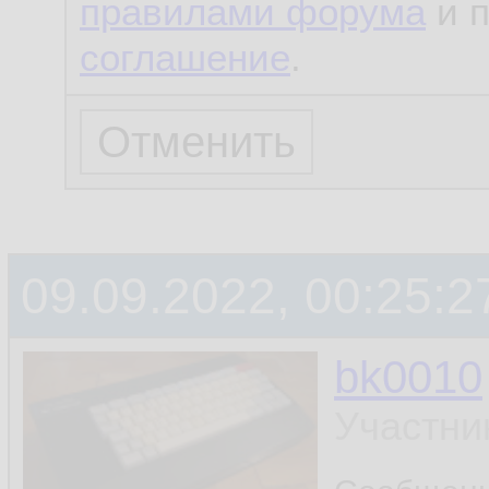
правилами форума
и 
соглашение
.
09.09.2022, 00:25:2
bk0010
Участни