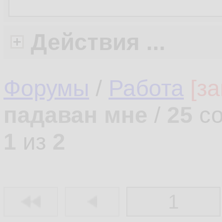
Действия ...
Форумы
/
Работа
[з
падаван мне
/
25
со
1
из
2
1