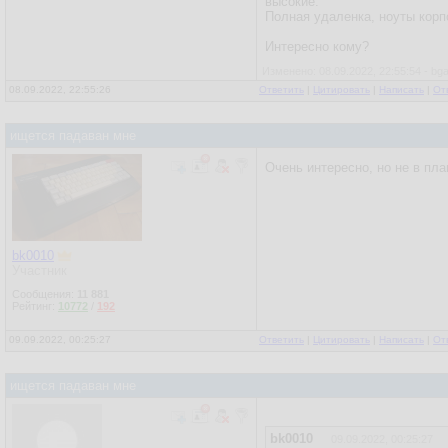
высокие.
Полная удаленка, ноуты кор
Интересно кому?
Изменено: 08.09.2022, 22:55:54 - bg
08.09.2022, 22:55:26
Ответить
|
Цитировать
|
Написать
|
От
ищется падаван мне
Очень интересно, но не в пла
bk0010
Участник
Сообщения:
11 881
Рейтинг:
10772
/
192
09.09.2022, 00:25:27
Ответить
|
Цитировать
|
Написать
|
От
ищется падаван мне
bk0010
09.09.2022, 00:25:27