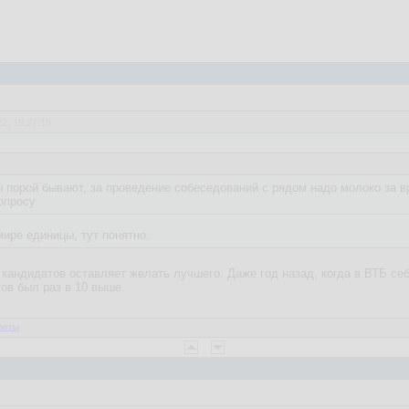
2, 19:27:18
ы порой бывают, за проведение собеседований с рядом надо молоко за в
опросу
 мире единицы, тут понятно.
о кандидатов оставляет желать лучшего. Даже год назад, когда в ВТБ с
ов был раз в 10 выше.
веты