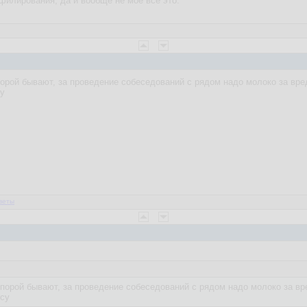
филирования, да и вообще не моё всё это.
порой бывают, за проведение собеседований с рядом надо молоко за вре
у
веты
 порой бывают, за проведение собеседований с рядом надо молоко за вр
су