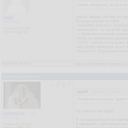
Очень интересно, но не в пл
сейчас бардак, потому что де
bga83
Если детальнее по стеку:
Участник
- ActiveMQ Artemis и Tarantoo
Сообщения:
1 000
- мониторинг: то что в k8s к
Рейтинг:
222
/
14
- с бекапами основная сложн
ночью на неизменных данных. 
- CI/CD - сейчас по сути нет
надо будет приводить все в 
чартов и тп. Отдельный пласт
09.09.2022, 09:55:11
Ответить
|
Цитировать
|
Написать
|
От
ищется падаван мне
bga83
09.09.2022, 09:55:11
Встречается подход "дайте r
Ну работать же будет.
Горбатый ёж
✓
Участник
А так вакансия для не совсе
В принципе у тебя можно было
Сообщения:
25 161
Рейтинг:
6996
/
90