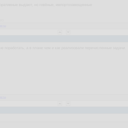
поративные выдают, но говёные, импортозамещенные
a83
веты
не поработать, а в плане чем и как реализовали перечисленные задачи.
веты