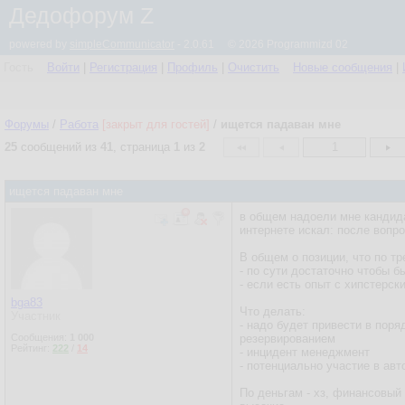
Дедофорум Z
powered by
simpleCommunicator
- 2.0.61 © 2026 Programmizd 02
Гость
Войти
|
Регистрация
|
Профиль
|
Очистить
Новые сообщения
|
Форумы
/
Работа
[закрыт для гостей]
/
ищется падаван мне
25
сообщений из
41
, страница
1
из
2
1
ищется падаван мне
в общем надоели мне кандида
интернете искал: после вопро
В общем о позиции, что по т
- по сути достаточно чтобы 
- если есть опыт с хипстерс
bga83
Что делать:
Участник
- надо будет привести в поря
Сообщения:
1 000
резервированием
Рейтинг:
222
/
14
- инцидент менеджмент
- потенциально участие в ав
По деньгам - хз, финансовый 