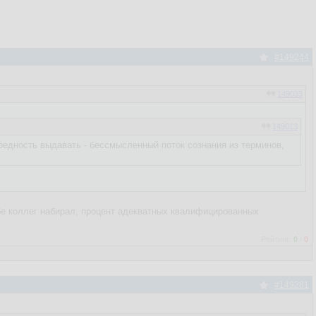
#149244
149033
149013
редность выдавать - бессмысленный поток сознания из терминов,
ебе коллег набирал, процент адекватных квалифицированных
Рейтинг:
0
/
0
#149281