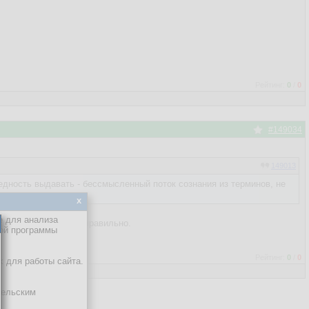
Рейтинг:
0
/
0
#149034
149013
едность выдавать - бессмысленный поток сознания из терминов, не
x
е для анализа
 переучивать делать правильно.
кой программы
Рейтинг:
0
/
0
х для работы сайта.
тельским