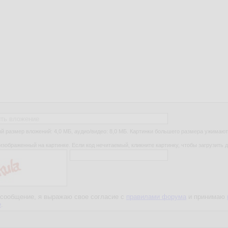
ть вложение
 размер вложений: 4,0 МБ, аудио/видео: 8,0 МБ. Картинки большего размера ужимают
изображенный на картинке. Если код нечитаемый, кликните картинку, чтобы загрузить д
сообщение, я выражаю свое согласие с
правилами форума
и принимаю
е
.