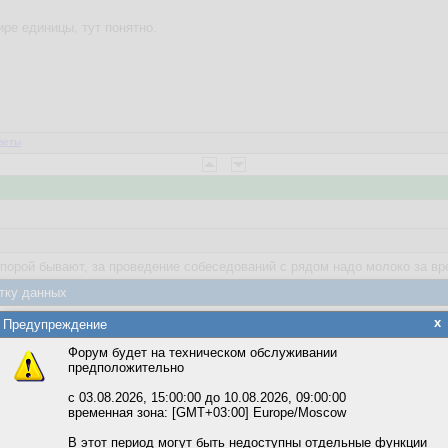
ире единицы, тут понятно.
веты
 порой бывают, за проведение собеседований с рядом надо молоко за вр
су
тку данных
яется обработка файлов cookie, необходимых для работы сайта, а такж
x
нает и обучайте сами. Это проще, чем переучивать и гораздо проще, чем
Предупреждение
та и улучшения предоставляемых сервисов с использованием метричес
Форум будет на техническом обслуживании
предположительно
вать сайт, вы даёте согласие на обработку файлов cookie, необходимы
ожете выбрать по своему усмотрению.
с 03.08.2026, 15:00:00 до 10.08.2026, 09:00:00
временная зона: [GMT+03:00] Europe/Moscow
м ссылкам мы можете ознакомиться с действующим на сайте пользова
итикой конфиденциальности.
В этот период могут быть недоступны отдельные функции