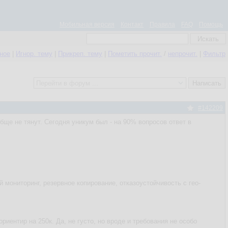
Мобильная версия
Контакт
Правила
FAQ
Помощь
нное
|
Игнор. тему
|
Прикреп. тему
|
Пометить прочит.
/
непрочит.
|
Фильтр
#142209
бще не тянут. Сегодня уникум был - на 90% вопросов ответ в
й мониторинг, резервное копирование, отказоустойчивость с гео-
риентир на 250к. Да, не густо, но вроде и требования не особо