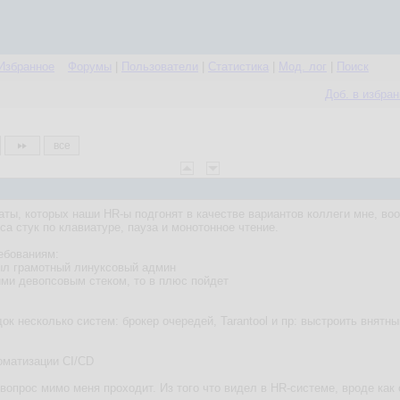
Избранное
Форумы
|
Пользователи
|
Статистика
|
Мод. лог
|
Поиск
Доб. в избра
все
ты, которых наши HR-ы подгонят в качестве вариантов коллеги мне, воо
са стук по клавиатуре, пауза и монотонное чтение.
ребованиям:
был грамотный линуксовый админ
кими девопсовым стеком, то в плюс пойдет
док несколько систем: брокер очередей, Tarantool и пр: выстроить внятны
томатизации CI/CD
вопрос мимо меня проходит. Из того что видел в HR-системе, вроде как о