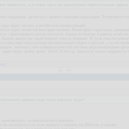
ане поработать, а в плане чем и как реализовали перечисленные задачи.
лал подрядчик, зачастую с крайне спорными подходами. Встречается под
l надо будет загнать в ansible всю конфигурацию
рутится через прометей/викторию-метрикс.Мониторинг отдельных серверов
ость: гарантировать консистентность банных в бекапах в рамках всей си
Бизнес вроде как такой вариант пока устраивает. В тулы пока не вника
, есть местами через-жопная автоматизация сборки и деплоя, с кучей про
порядок, начиная с выстраивания внятной системы версионирования артеф
 задач будет quality gates: SAST,SCA и тд. пока есть только видимость 
веты
oot/полного админа тогда точно работать будет".
м начинающего, но малоопытного девопса.
 бы натаскаться на этом проекте и свалить на 300к/сек, я щетаю.