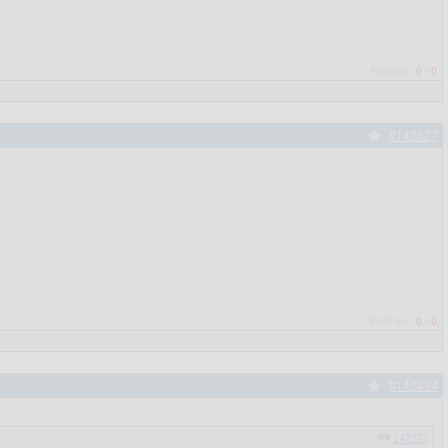
Рейтинг:
0
/
0
#142327
Рейтинг:
0
/
0
#142494
142327