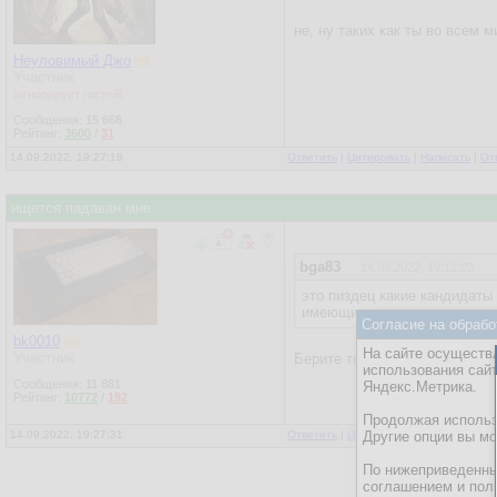
не, ну таких как ты во всем м
Неуловимый Джо
Участник
[игнорирует гостей]
Сообщения:
15 668
Рейтинг:
3600
/
31
14.09.2022, 19:27:18
Ответить
|
Цитировать
|
Написать
|
От
ищется падаван мне
bga83
14.09.2022, 19:12:02
это пиздец какие кандидаты
имеющих отношения к вопро
Согласие на обрабо
bk0010
На сайте осуществл
Участник
Берите того, кто ничего не з
использования сай
Сообщения:
11 881
Яндекс.Метрика.
Рейтинг:
10772
/
192
Продолжая использо
14.09.2022, 19:27:31
Ответить
|
Цитировать
Другие опции вы м
|
Написать
По нижеприведенны
соглашением и пол