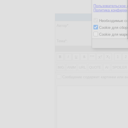
Пользовательское 
Политика конфиден
Необходимые co
Автор*:
Cookie для сбор
Ввести парол
Cookie для марк
Тема*:
2
X
B
I
U
S
***
1
2
X
2
IMG
ANIM
URL
QUOTE
AI
SPOILER
Сообщение содержит картинки или в