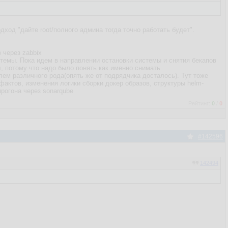
ход "дайте root/полного админа тогда точно работать будет".
 через zabbix
стемы. Пока идем в направлении остановки системы и снятия бекапов
л, потому что надо было понять как именно снимать
блем различного рода(опять же от подрядчика досталось). Тут тоже
актов, изменения логики сборки докер образов, структуры helm-
прогона через sonarqube
Рейтинг:
0
/
0
#142596
142494