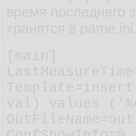
время последнего з
хранятся в pame.ini
[main]

LastMeasureTime
Template=insert
val) values ('%
OutFileName=out.
ConfShowInfo=0
