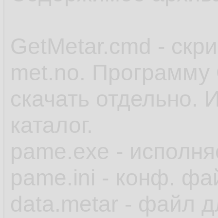
GetMetar.cmd - скр
met.no. Программу 
скачать отдельно. 
каталог.
pame.exe - исполн
pame.ini - конф. фа
data.metar - файл 