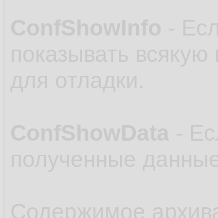
ConfShowInfo
- Есл
показывать всякую
для отладки.
ConfShowData
- Ес
полученные данные
Содержимое архив