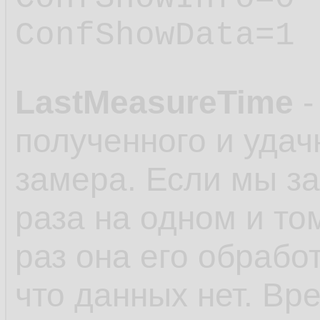
ConfShowData=1
LastMeasureTime
-
полученного и удач
замера. Если мы з
раза на одном и то
раз она его обработ
что данных нет. Вр