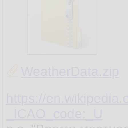
WeatherData.zip
https://en.wikipedia.
_ICAO_code:_U