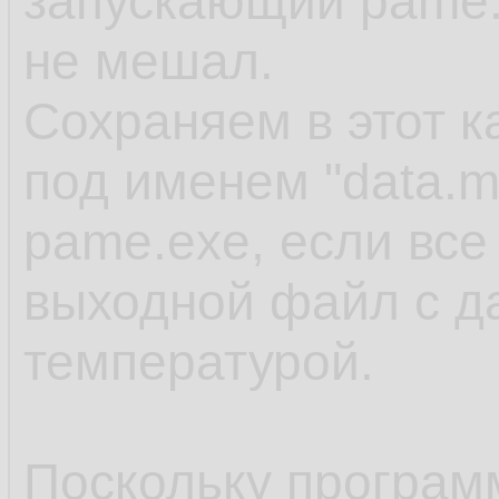
запускающий pame.
не мешал.
Сохраняем в этот 
под именем "data.m
pame.exe, если все
выходной файл с д
температурой.
Поскольку программ