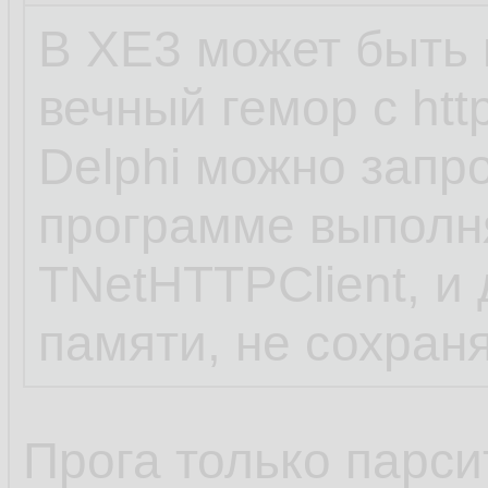
В XE3 может быть н
вечный гемор с htt
Delphi можно запр
программе выполн
TNetHTTPClient, и
памяти, не сохран
Прога только парси