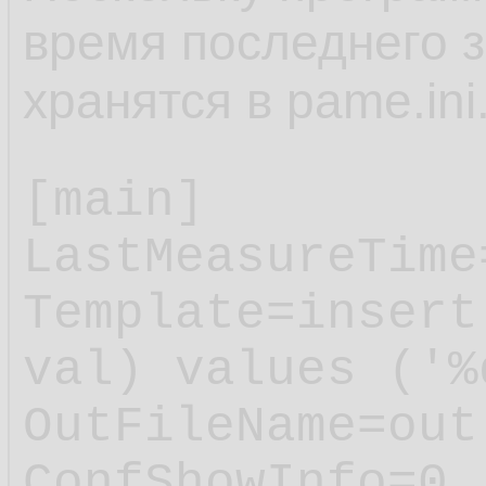
время последнего з
хранятся в pame.ini
[main]

LastMeasureTime
Template=insert
val) values ('%
OutFileName=out.
ConfShowInfo=0
