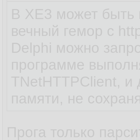
В XE3 может быть н
вечный гемор с htt
Delphi можно запр
программе выполн
TNetHTTPClient, и
памяти, не сохран
Прога только парси