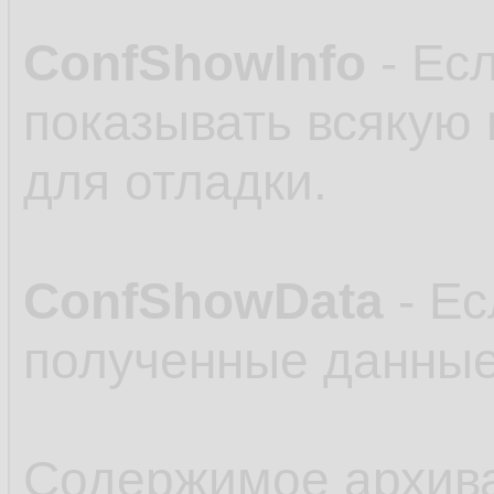
ConfShowInfo
- Есл
показывать всякую
для отладки.
ConfShowData
- Ес
полученные данные
Содержимое архив