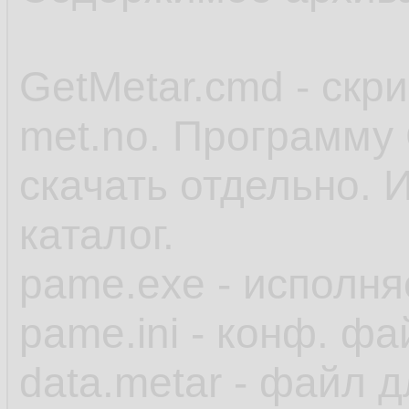
GetMetar.cmd - скр
met.no. Программу 
скачать отдельно. 
каталог.
pame.exe - исполн
pame.ini - конф. фа
data.metar - файл 