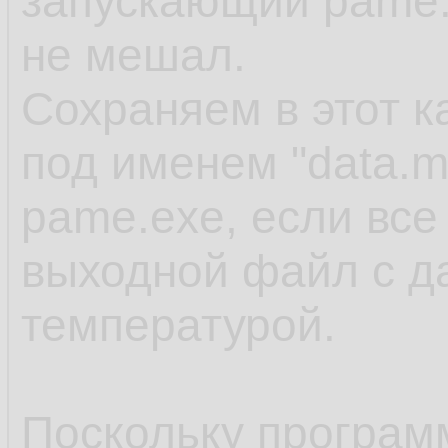
запускающий pame.
не мешал.
Сохраняем в этот 
под именем "data.m
pame.exe, если все
выходной файл с д
температурой.
Поскольку программ