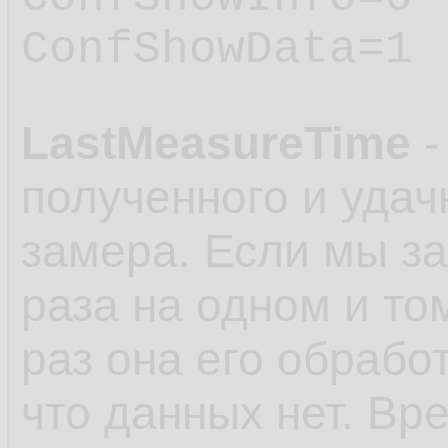
ConfShowData=1
LastMeasureTime
-
полученного и удач
замера. Если мы з
раза на одном и то
раз она его обработ
что данных нет. Вр