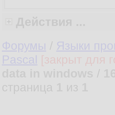
Действия ...
Форумы
/
Языки про
Pascal
[закрыт для г
data in windows
/
1
страница
1
из
1