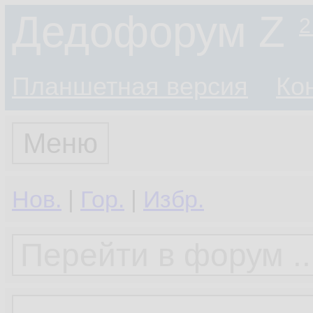
Дедофорум Z
2
Планшетная версия
Ко
Меню
Нов.
|
Гор.
|
Избр.