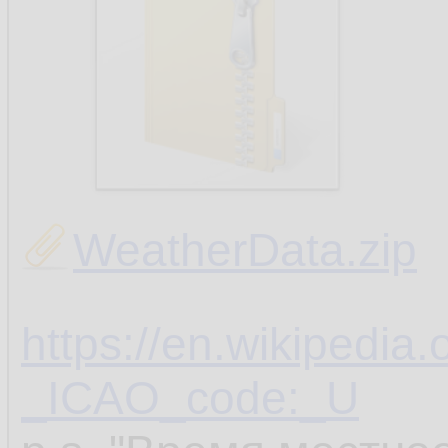
WeatherData.zip
https://en.wikipedia.
_ICAO_code:_U