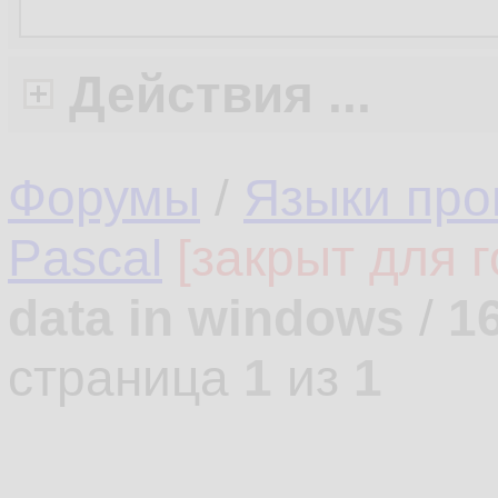
Действия ...
Форумы
/
Языки про
Pascal
[закрыт для г
data in windows
/
1
страница
1
из
1