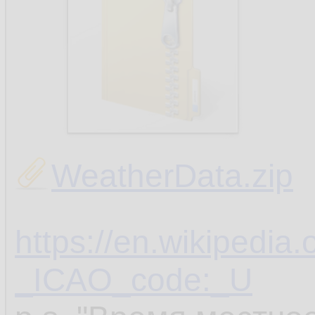
WeatherData.zip
https://en.wikipedia.
_ICAO_code:_U