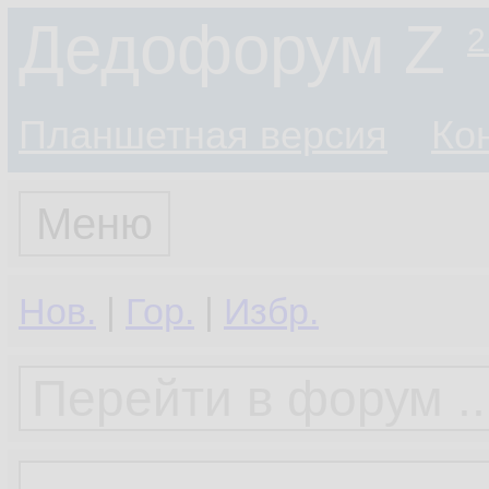
Дедофорум Z
2
Планшетная версия
Ко
Меню
Нов.
|
Гор.
|
Избр.