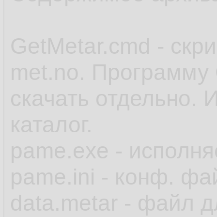
GetMetar.cmd - скр
met.no. Программу 
скачать отдельно. 
каталог.
pame.exe - исполн
pame.ini - конф. фа
data.metar - файл 