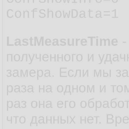
ConfShowData=1
LastMeasureTime
-
полученного и удач
замера. Если мы з
раза на одном и то
раз она его обработ
что данных нет. Вр