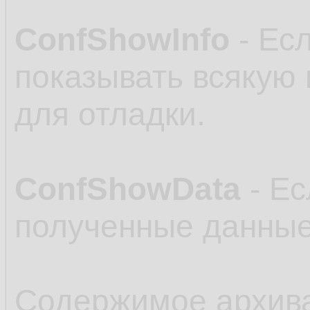
ConfShowInfo
- Есл
показывать всякую
для отладки.
ConfShowData
- Ес
полученные данные
Содержимое архив