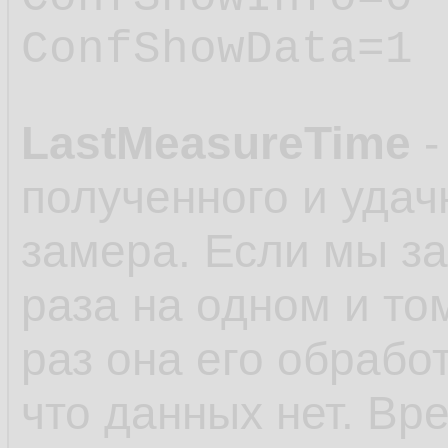
ConfShowData=1
LastMeasureTime
-
полученного и удач
замера. Если мы з
раза на одном и то
раз она его обработ
что данных нет. Вр