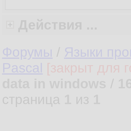
Действия ...
Форумы
/
Языки про
Pascal
[закрыт для г
data in windows
/
1
страница
1
из
1