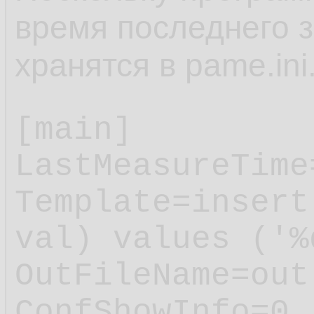
время последнего з
хранятся в pame.ini
[main]

LastMeasureTime
Template=insert
val) values ('%
OutFileName=out.
ConfShowInfo=0
