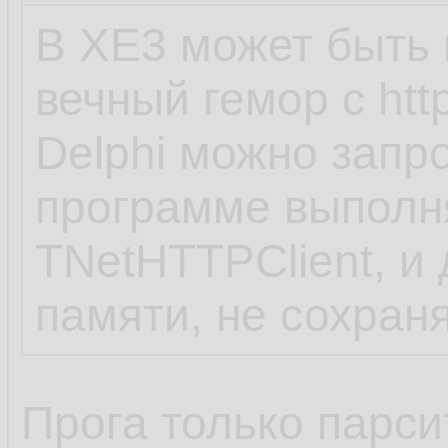
В XE3 может быть н
вечный гемор с htt
Delphi можно запр
программе выполн
TNetHTTPClient, и
памяти, не сохран
Прога только парси