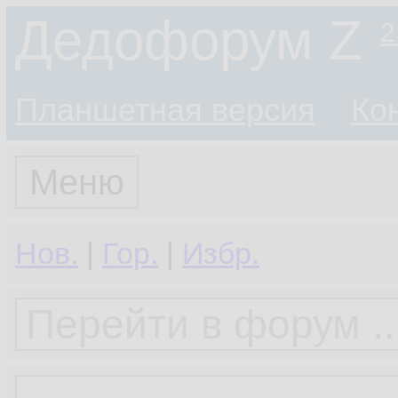
Дедофорум Z
2
Планшетная версия
Ко
Меню
Нов.
|
Гор.
|
Избр.