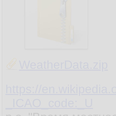
WeatherData.zip
https://en.wikipedia.
_ICAO_code:_U