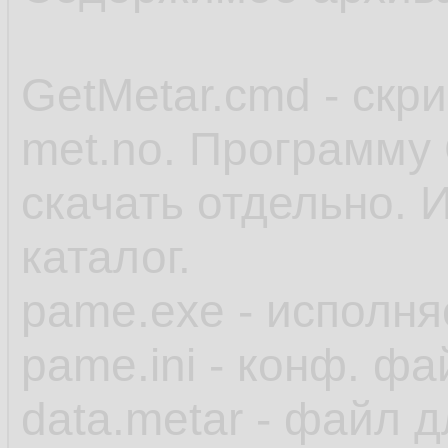
GetMetar.cmd - скр
met.no. Программу 
скачать отдельно. 
каталог.
pame.exe - исполн
pame.ini - конф. фа
data.metar - файл 