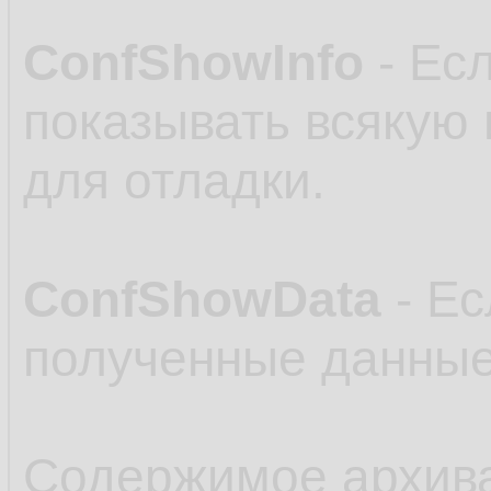
ConfShowInfo
- Есл
показывать всякую
для отладки.
ConfShowData
- Ес
полученные данные
Содержимое архив