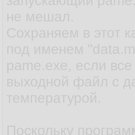
запускающий pame.
не мешал.
Сохраняем в этот 
под именем "data.m
pame.exe, если все
выходной файл с д
температурой.
Поскольку программ