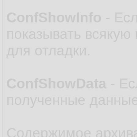
ConfShowInfo
- Есл
показывать всякую
для отладки.
ConfShowData
- Ес
полученные данные
Содержимое архив