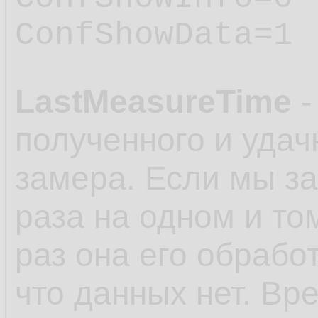
ConfShowData=1
LastMeasureTime
-
полученного и удач
замера. Если мы з
раза на одном и то
раз она его обработ
что данных нет. Вр