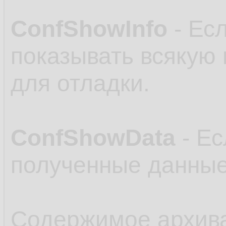
ConfShowInfo
- Есл
показывать всякую
для отладки.
ConfShowData
- Ес
полученные данные
Содержимое архив