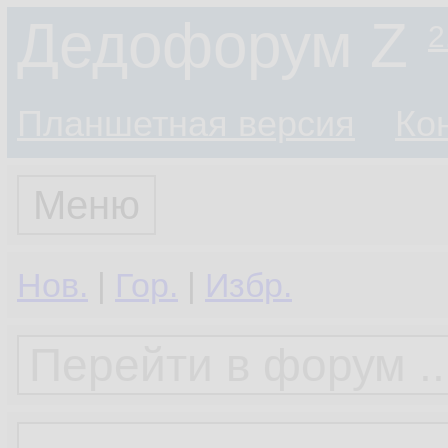
Дедофорум Z
2
Планшетная версия
Ко
Меню
Нов.
|
Гор.
|
Избр.