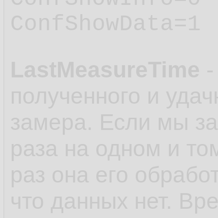
ConfShowData=1
LastMeasureTime
-
полученного и удач
замера. Если мы з
раза на одном и то
раз она его обработ
что данных нет. Вр