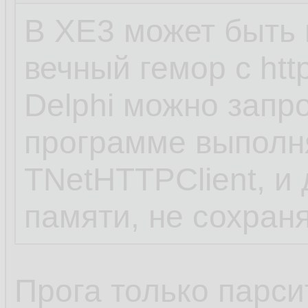
В XE3 может быть н
вечный гемор с htt
Delphi можно запр
программе выполн
TNetHTTPClient, и
памяти, не сохран
Прога только парси