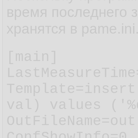
время последнего з
хранятся в pame.ini
[main]

LastMeasureTime
Template=insert
val) values ('%
OutFileName=out.
ConfShowInfo=0
