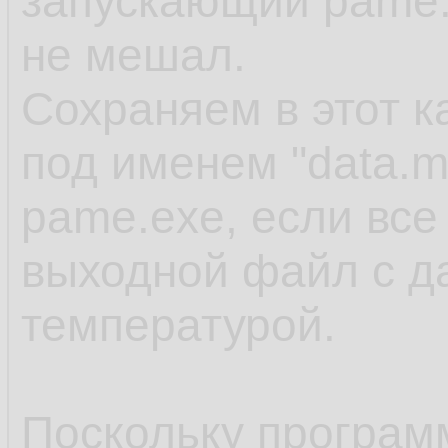
запускающий pame.
не мешал.
Сохраняем в этот 
под именем "data.m
pame.exe, если все
выходной файл с д
температурой.
Поскольку программ