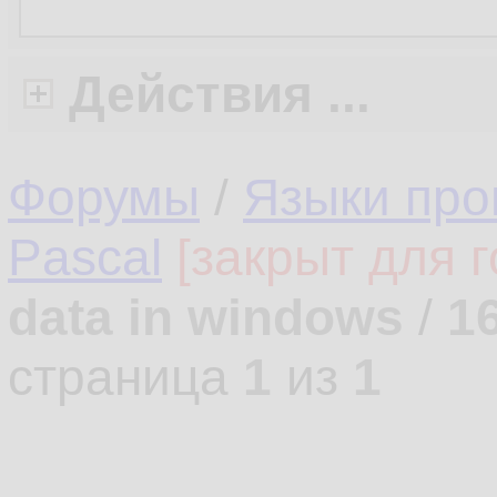
Действия ...
Форумы
/
Языки про
Pascal
[закрыт для г
data in windows
/
1
страница
1
из
1