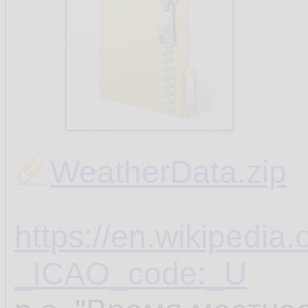
WeatherData.zip
https://en.wikipedia.
_ICAO_code:_U