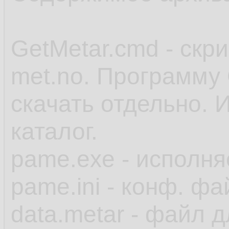
GetMetar.cmd - скр
met.no. Программу 
скачать отдельно. 
каталог.
pame.exe - исполн
pame.ini - конф. фа
data.metar - файл 