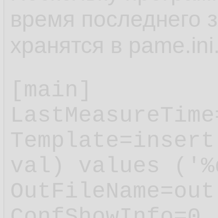
время последнего з
хранятся в pame.ini
[main]

LastMeasureTime
Template=insert
val) values ('%
OutFileName=out.
ConfShowInfo=0
