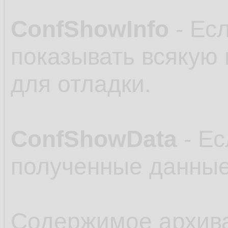
ConfShowInfo
- Есл
показывать всякую
для отладки.
ConfShowData
- Ес
полученные данные
Содержимое архив