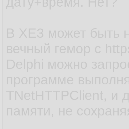
дату+время. Нет?
В XE3 может быть н
вечный гемор с http
Delphi можно запро
программе выполня
TNetHTTPClient, и 
памяти, не сохраня