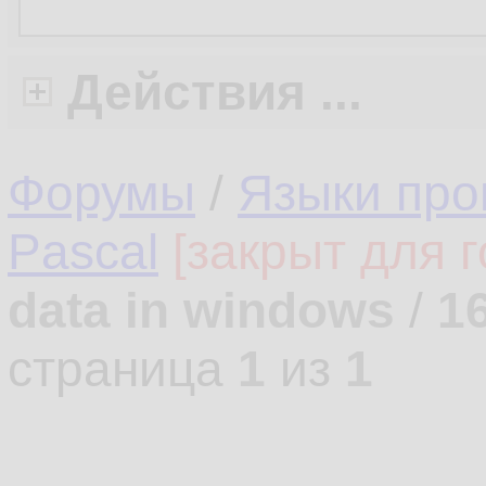
Действия ...
Форумы
/
Языки про
Pascal
[закрыт для г
data in windows
/
1
страница
1
из
1