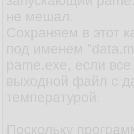
запускающий pame.
не мешал.
Сохраняем в этот 
под именем "data.m
pame.exe, если все
выходной файл с д
температурой.
Поскольку программ