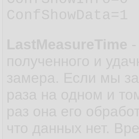
ConfShowData=1
LastMeasureTime
-
полученного и удач
замера. Если мы з
раза на одном и то
раз она его обработ
что данных нет. Вр