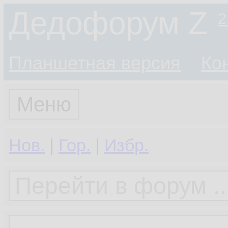
Дедофорум Z
2
Планшетная версия
Ко
Меню
Нов.
|
Гор.
|
Избр.