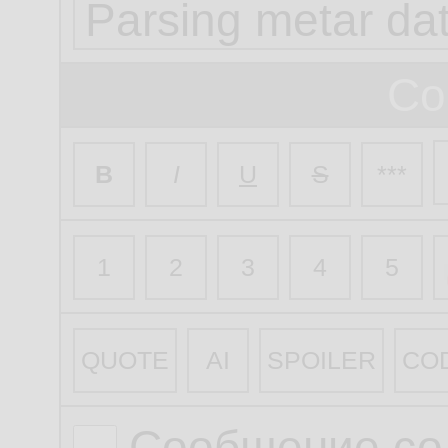
Со
B
I
U
S
***
1
2
3
4
5
QUOTE
AI
SPOILER
CO
Сообщение со