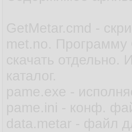
GetMetar.cmd - скр
met.no. Программу 
скачать отдельно. 
каталог.
pame.exe - исполн
pame.ini - конф. фа
data.metar - файл 