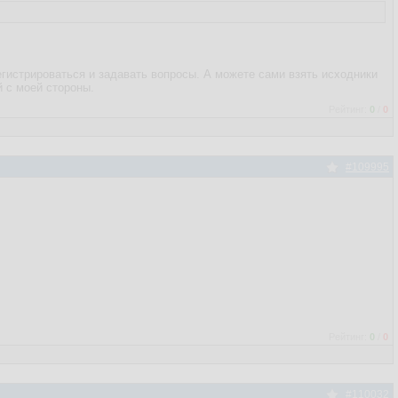
регистрироваться и задавать вопросы. А можете сами взять исходники
й с моей стороны.
Рейтинг:
0
/
0
#109995
Рейтинг:
0
/
0
#110032