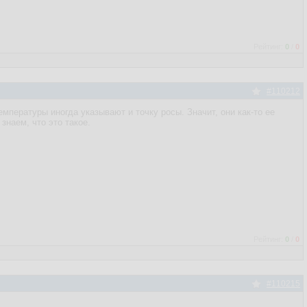
Рейтинг:
0
/
0
#110212
мпературы иногда указывают и точку росы. Значит, они как-то ее
наем, что это такое.
Рейтинг:
0
/
0
#110215