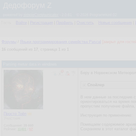
Дедофорум Z
powered by
simpleCommunicator
- 2.0.61 © 2026 Programmizd 02
Гость
Войти
|
Регистрация
|
Профиль
|
Очистить
Новые сообщения
|
Форумы
/
Языки программирования семейства Pascal
[закрыт для госте
16
сообщений из
17
, страница
1
из
1
Parsing metar data in windows
Беру в Норвежском Метеороло
Спойлер
В нем данные за последние с
ориентироваться на время по
пропустим получение файла,
Просто Трёп
Инструкция по применению:
Участник
Помещаем содержимое архива 
Сообщения:
39 660
Сохраняем в этот каталог фа
Рейтинг:
11401
/
57