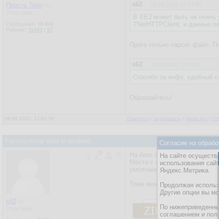
s62
Просто Трёп
08.08.2022, 12:14:34
Участник
В XE3 может быть не очень у
TNetHTTPClient, и данные п
Сообщения:
39 660
Рейтинг:
11401
/
57
Прога только парсит файл. П
s62
08.08.2022, 12:14:34
Спасибо за инфу, удобный с
Обращайтесь!
08.08.2022, 13:01:56
Ответить
|
Цитировать
|
Написать
|
От
Parsing metar data in windows
Согласие на обрабо
На базе этого проекта вот п
На сайте осуществл
Места с соотв. кодами подгру
использования сай
умолчанию задал Домодедово.
Яндекс.Метрика.
Тоже можно пользоваться и и
Продолжая использо
Другие опции вы м
s62
По нижеприведенны
Участник
соглашением и пол