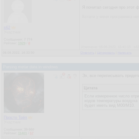
Я почитал сегодня про этот ф
Кстати у меня программка не
s62
Участник
Сообщения:
7 774
Рейтинг:
1929
/
8
Изменено: 08.08.2022, 16:41:10 - s6
08.08.2022, 16:33:50
Ответить
|
Цитировать
|
Написать
Parsing metar data in windows
Эх, все переписывать придется
Цитата
Если измеренное число отри
кодов температуры воздуха 
будет иметь вид M00/M10.
Просто Трёп
Участник
Сообщения:
39 660
Рейтинг:
11401
/
57