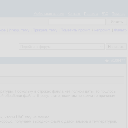
Мобильная версия
Контакт
Правила
FAQ
Помощь
нное
|
Игнор. тему
|
Прикреп. тему
|
Пометить прочит.
/
непрочит.
|
Фильтр
#109477
ратуры. Поскольку в строках файла нет полной даты, то пршлось
й обработки файла. В результате, если мы по каким-то причинам
ак, чтобы UAC ему не мешал.
 хорошо, получаем выходной файл с датой замера и температурой.