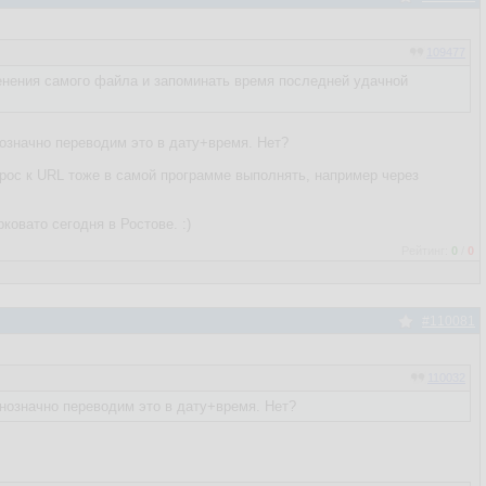
109477
менения самого файла и запоминать время последней удачной
нозначно переводим это в дату+время. Нет?
апрос к URL тоже в самой программе выполнять, например через
овато сегодня в Ростове. :)
Рейтинг:
0
/
0
#110081
110032
днозначно переводим это в дату+время. Нет?