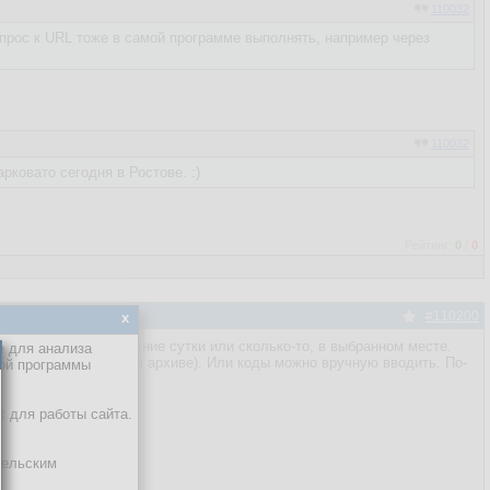
110032
запрос к URL тоже в самой программе выполнять, например через
110032
ковато сегодня в Ростове. :)
Рейтинг:
0
/
0
#110200
x
 давление за последние сутки или сколько-то, в выбранном месте.
е для анализа
пке программы (есть в архиве). Или коды можно вручную вводить. По-
кой программы
ы.
х для работы сайта.
тельским