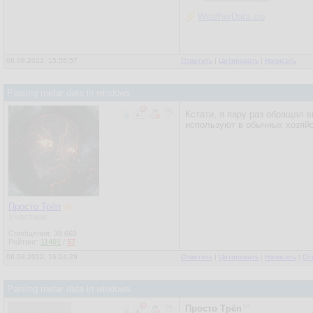
WeatherData.zip
08.08.2022, 15:56:57
Ответить
|
Цитировать
|
Написать
Parsing metar data in windows
Кстати, я пару раз обращал в
используют в обычных хозяйс
Просто Трёп
Участник
Сообщения:
39 660
Рейтинг:
11401
/
57
08.08.2022, 16:24:29
Ответить
|
Цитировать
|
Написать
|
От
Parsing metar data in windows
Просто Трёп