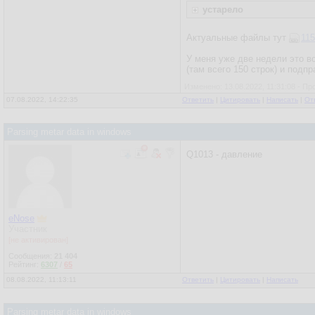
устарело
Актуальные файлы тут
115
У меня уже две недели это вс
(там всего 150 строк) и подп
Изменено: 13.08.2022, 11:31:08 - Пр
07.08.2022, 14:22:35
Ответить
|
Цитировать
|
Написать
|
От
Parsing metar data in windows
Q1013 - давление
eNose
Участник
[не активирован]
Сообщения:
21 404
Рейтинг:
6307
/
65
08.08.2022, 11:13:11
Ответить
|
Цитировать
|
Написать
Parsing metar data in windows