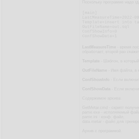
Поскольку программе надо где
[main]

LastMeasureTime=2022-08
Template=insert into ta
OutFileName=out.sql

ConfShowInfo=0

ConfShowData=1
LastMeasureTime
- время пос
обработает, второй раз скаже
Template
- Шаблон, в который
OutFileName
- Имя файла, в 
ConfShowInfo
- Если включи
ConfShowData
- Если включи
Содержимое архива:
GetMetar.cmd - скрипт получе
pame.exe - исполняемый фай
pame.ini - конф. файл.
data.metar - файл для тренир
Архив с программой.