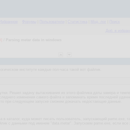
Избранное
Форумы
|
Пользователи
|
Статистика
|
Мод. лог
|
Поиск
Доб. в избра
й]
/
Parsing metar data in windows
гическом институте каждые пол-часа такой вот файлик.
утки. Решил задачу вытаскивания из этого файлика даты замера и темпе
следнего изменения самого файла и запоминать время последней удачно
 то при следующем запуске сможем докачать недостающие данные.
в каталог, куда может писать пользователь, запускающий pame.exe, т
йлик с данными под именем "data.metar". Запускаем pame.exe, если все