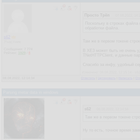
Просто Трёп
07.08.2022, 14:
Поскольку в строках файла 
обработки файла.
s62
Там же в первом токене стро
Участник
Сообщения:
7 774
В XE3 может быть не очень уд
Рейтинг:
1929
/
8
TNetHTTPClient, и данные пар
Спасибо за инфу, удобный се
Изменено: 08.08.2022, 12:15:14 - s6
08.08.2022, 12:14:34
Ответить
|
Цитировать
|
Написать
|
От
Parsing metar data in windows
s62
08.08.2022, 12:14:34
Там же в первом токене стр
Ну то есть, точное время зам