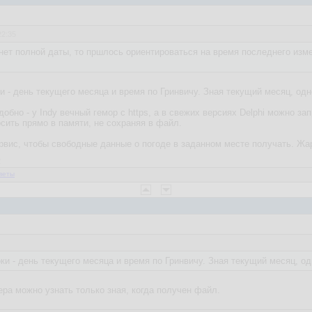
22:35
нет полной даты, то пршлось ориентироваться на время последнего из
ки - день текущего месяца и время по Гринвичу. Зная текущий месяц, од
обно - у Indy вечный гемор с https, а в свежих версиях Delphi можно з
сить прямо в памяти, не сохраняя в файл.
рвис, чтобы свободные данные о погоде в заданном месте получать. Жарк
2
веты
оки - день текущего месяца и время по Гринвичу. Зная текущий месяц, о
ера можно узнать только зная, когда получен файл.