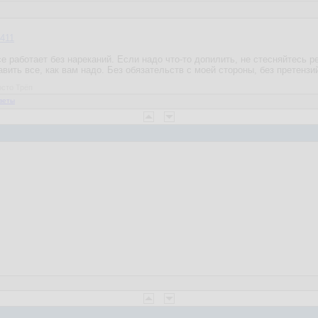
411
е работает без нареканий. Если надо что-то допилить, не стесняйтесь 
равить все, как вам надо. Без обязательств с моей стороны, без претензи
осто Трёп
веты