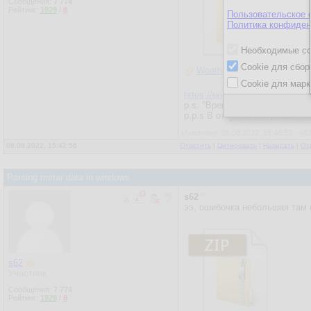
Сообщения:
7 774
Рейтинг:
1929
/
8
Пользовательское 
Политика конфиден
Необходимые co
Cookie для сбор
WeatherData.zip
Cookie для марк
https://en.wikipedia.org/wiki/
p.s. "Время местное" - время
p.p.s В отпуске, вот решил п
Изменено: 08.08.2022, 15:49:52 - s6
08.08.2022, 15:42:56
Ответить
|
Цитировать
|
Написать
|
От
Parsing metar data in windows
s62
ээ, ошибочка небольшая там 
s62
Участник
Сообщения:
7 774
Рейтинг:
1929
/
8