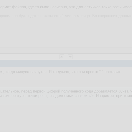
ормат файлов, где-то было написано, что для летчиков точка росы имеет
правильно будет даты показывать 1 числа месяца. Во вчерашних данных
2
, когда минуса начнутся. Я-то думал, что они просто "-" поставят...
цательное, перед первой цифрой полученного кода добавляется буква M 
и температуры точки росы, разделяемых знаком «/». Например, при темп