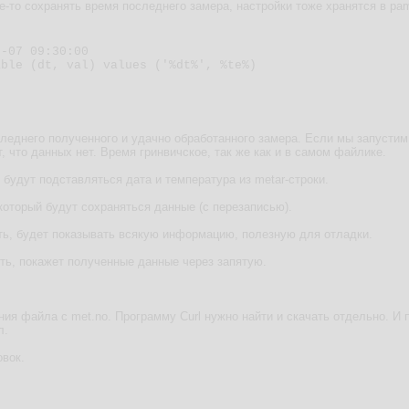
-то сохранять время последнего замера, настройки тоже хранятся в pame
-07 09:30:00

ble (dt, val) values ('%dt%', %te%)

леднего полученного и удачно обработанного замера. Если мы запустим
т, что данных нет. Время гринвичское, так же как и в самом файлике.
 будут подставляться дата и температура из metar-строки.
который будут сохраняться данные (с перезаписью).
ть, будет показывать всякую информацию, полезную для отладки.
ть, покажет полученные данные через запятую.
ния файла с met.no. Программу Curl нужно найти и скачать отдельно. И п
л.
овок.