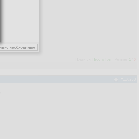
Нравится:
Просто Трёп
Рейтинг:
1
/
0
#110203
в.