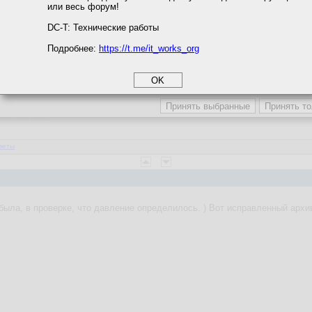
или весь форум!
соглашение
циальности
DC-T: Технические работы
Подробнее:
https://t.me/it_works_org
okie
а статистики
етинга и рекламы
List_of_airports_by_ICAO_code:_U
 того места, где ПК, на котором програма, берется из Windows.
обаловаться.
2
веты
была, в проверке, что давление определилось. ) Вот исправленный архи