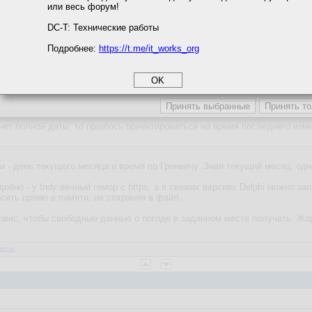
или весь форум!
соглашение
циальности
DC-T: Технические работы
Подробнее:
https://t.me/it_works_org
okie
а статистики
етинга и рекламы
22:35
нет полной даты, то пршлось ориентироваться на время последнего из
ки - день текущего месяца и время по Гринвичу. Зная текущий месяц, од
обно - у Indy вечный гемор с https, а в свежих версиях Delphi можно з
сить прямо в памяти, не сохраняя в файл.
рвис, чтобы свободные данные о погоде в заданном месте получать. Жарк
2
веты