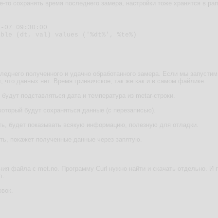
-то сохранять время последнего замера, настройки тоже хранятся в pame
-07 09:30:00

ble (dt, val) values ('%dt%', %te%)

леднего полученного и удачно обработанного замера. Если мы запустим
т, что данных нет. Время гринвичское, так же как и в самом файлике.
 будут подставляться дата и температура из metar-строки.
который будут сохраняться данные (с перезаписью).
ть, будет показывать всякую информацию, полезную для отладки.
ть, покажет полученные данные через запятую.
ния файла с met.no. Программу Curl нужно найти и скачать отдельно. И п
л.
овок.