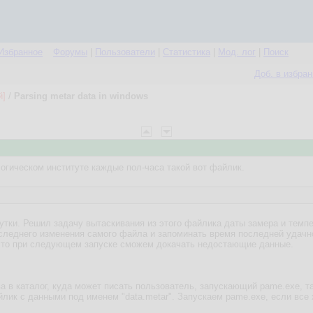
Избранное
Форумы
|
Пользователи
|
Статистика
|
Мод. лог
|
Поиск
Доб. в избра
й]
/
Parsing metar data in windows
гическом институте каждые пол-часа такой вот файлик.
утки. Решил задачу вытаскивания из этого файлика даты замера и темпе
следнего изменения самого файла и запоминать время последней удачно
 то при следующем запуске сможем докачать недостающие данные.
в каталог, куда может писать пользователь, запускающий pame.exe, т
йлик с данными под именем "data.metar". Запускаем pame.exe, если все