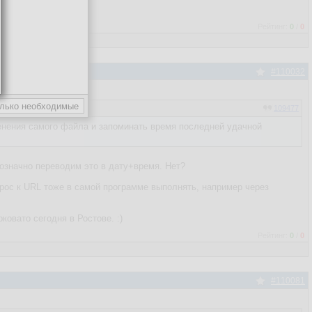
Рейтинг:
0
/
0
#110032
109477
менения самого файла и запоминать время последней удачной
нозначно переводим это в дату+время. Нет?
апрос к URL тоже в самой программе выполнять, например через
овато сегодня в Ростове. :)
Рейтинг:
0
/
0
#110081