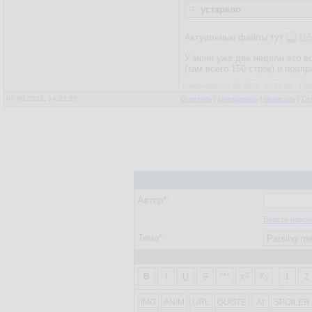
устарело
Актуальные файлы тут
115
У меня уже две недели это вс
(там всего 150 строк) и подп
Изменено: 13.08.2022, 11:31:08 - Пр
07.08.2022, 14:22:35
Ответить
|
Цитировать
|
Написать
|
От
Автор*:
Ввести парол
Тема*:
2
X
B
I
U
S
***
1
2
X
2
IMG
ANIM
URL
QUOTE
AI
SPOILER