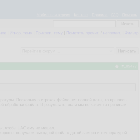
Мобильная версия
Контакт
Правила
FAQ
Помощь
нное
|
Игнор. тему
|
Прикреп. тему
|
Пометить прочит.
/
непрочит.
|
Фильтр
#109477
ратуры. Поскольку в строках файла нет полной даты, то пршлось
й обработки файла. В результате, если мы по каким-то причинам
ак, чтобы UAC ему не мешал.
 хорошо, получаем выходной файл с датой замера и температурой.