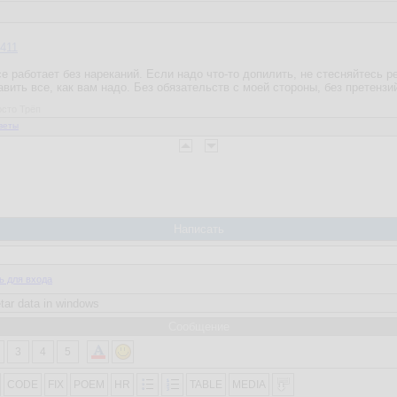
411
е работает без нареканий. Если надо что-то допилить, не стесняйтесь 
равить все, как вам надо. Без обязательств с моей стороны, без претензи
осто Трёп
веты
Написать
ь для входа
Сообщение
3
4
5
CODE
FIX
POEM
HR
TABLE
MEDIA