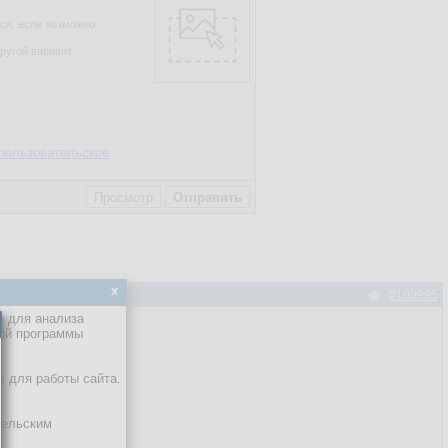
ся, если возможно.
ругой вариант.
пользовательское
x
#109995
е для анализа
кой программы
х для работы сайта.
тельским