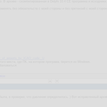
 В архиве - скомпилированная в Delphi 10.4 CE программа и исходники.
зменять без обязательств с моей стороны и без претензий с моей сторон
List_of_airports_by_ICAO_code:_U
 того места, где ПК, на котором програма, берется из Windows.
обаловаться.
2
веты
была, в проверке, что давление определилось. ) Вот исправленный архи