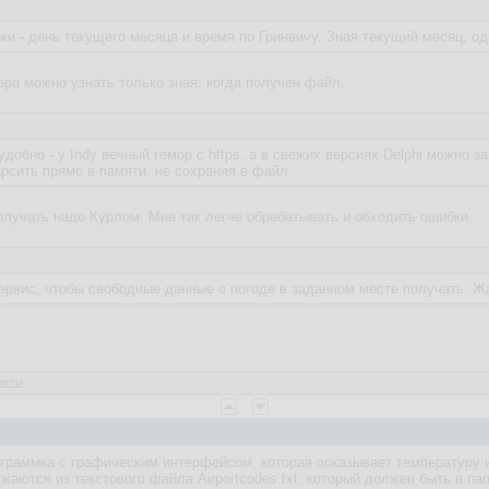
оки - день текущего месяца и время по Гринвичу. Зная текущий месяц, о
ера можно узнать только зная, когда получен файл.
добно - у Indy вечный гемор с https, а в свежих версиях Delphi можно 
арсить прямо в памяти, не сохраняя в файл.
олучать надо Курлом. Мне так легче обрабатывать и обходить ошибки.
ервис, чтобы свободные данные о погоде в заданном месте получать. Жар
веты
рограммка с графическим интерфейсом, которая показывает температуру и
жаются из текстового файла Airportcodes.txt, который должен быть в па