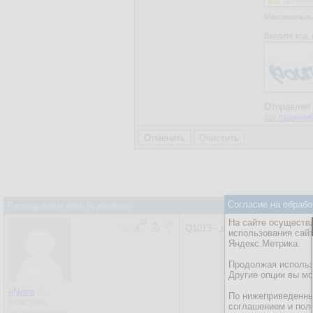
Максимальный
Введите код, 
Отправляя 
соглашени
Согласие на обрабо
Parsing metar data in windows
На сайте осуществл
Q1013 - давление
использования сай
Яндекс.Метрика.
Продолжая использо
Другие опции вы м
eNose
По нижеприведенны
Участник
соглашением и пол