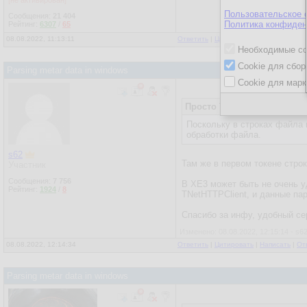
[не активирован]
Пользовательское 
Сообщения:
21 404
Политика конфиден
Рейтинг:
6307
/
65
08.08.2022, 11:13:11
Ответить
|
Цитировать
|
Написать
Необходимые co
Cookie для сбор
Parsing metar data in windows
Cookie для марк
Просто Трёп
07.08.2022, 14:
Поскольку в строках файла 
обработки файла.
s62
Там же в первом токене стро
Участник
Сообщения:
7 756
В XE3 может быть не очень уд
Рейтинг:
1924
/
8
TNetHTTPClient, и данные пар
Спасибо за инфу, удобный се
Изменено: 08.08.2022, 12:15:14 - s6
08.08.2022, 12:14:34
Ответить
|
Цитировать
|
Написать
|
От
Parsing metar data in windows