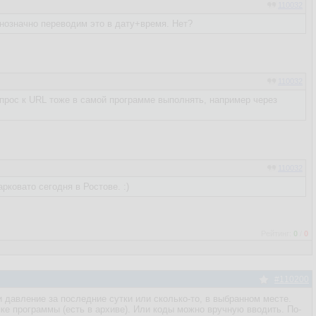
110032
днозначно переводим это в дату+время. Нет?
110032
запрос к URL тоже в самой программе выполнять, например через
110032
ковато сегодня в Ростове. :)
Рейтинг:
0
/
0
#110200
 давление за последние сутки или сколько-то, в выбранном месте.
пке программы (есть в архиве). Или коды можно вручную вводить. По-