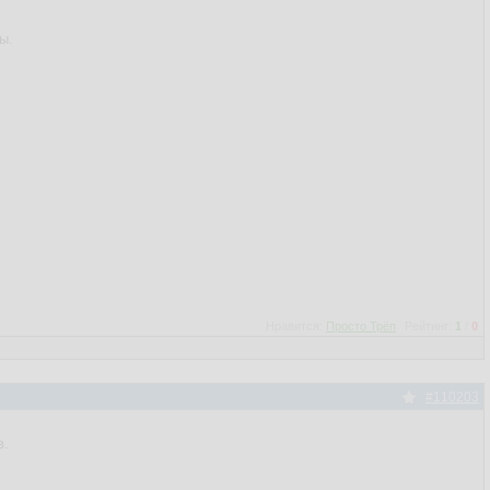
ы.
Нравится:
Просто Трёп
Рейтинг:
1
/
0
#110203
в.