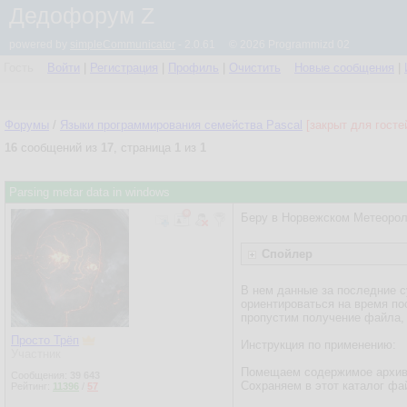
Дедофорум Z
powered by
simpleCommunicator
- 2.0.61 © 2026 Programmizd 02
Гость
Войти
|
Регистрация
|
Профиль
|
Очистить
Новые сообщения
|
Форумы
/
Языки программирования семейства Pascal
[закрыт для госте
16
сообщений из
17
, страница
1
из
1
Parsing metar data in windows
Беру в Норвежском Метеороло
Спойлер
В нем данные за последние с
ориентироваться на время по
пропустим получение файла,
Просто Трёп
Инструкция по применению:
Участник
Помещаем содержимое архива 
Сообщения:
39 643
Сохраняем в этот каталог фа
Рейтинг:
11396
/
57