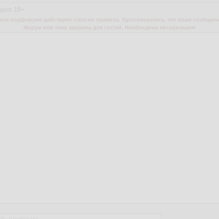
идео 18+
м подфоруме действуют строгие правила. Удостоверьтесь, что ваше сообщени
Форум или тема закрыты для гостей. Необходима авторизация!
ть вложение