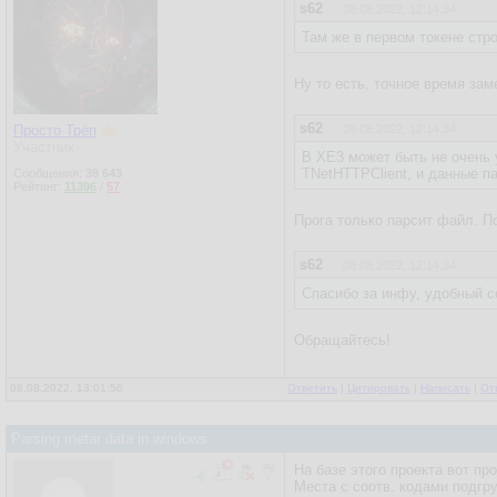
s62
08.08.2022, 12:14:34
Там же в первом токене стр
Ну то есть, точное время зам
s62
Просто Трёп
08.08.2022, 12:14:34
Участник
В XE3 может быть не очень у
TNetHTTPClient, и данные п
Сообщения:
39 643
Рейтинг:
11396
/
57
Прога только парсит файл. П
s62
08.08.2022, 12:14:34
Спасибо за инфу, удобный с
Обращайтесь!
08.08.2022, 13:01:56
Ответить
|
Цитировать
|
Написать
|
От
Parsing metar data in windows
На базе этого проекта вот п
Места с соотв. кодами подгру