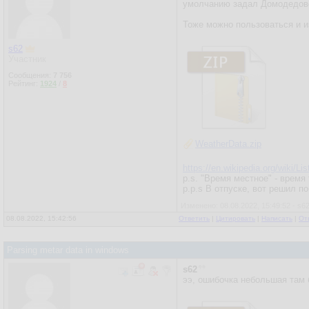
умолчанию задал Домодедово.
Тоже можно пользоваться и и
s62
Участник
Сообщения:
7 756
Рейтинг:
1924
/
8
WeatherData.zip
https://en.wikipedia.org/wiki/
p.s. "Время местное" - время
p.p.s В отпуске, вот решил п
Изменено: 08.08.2022, 15:49:52 - s6
08.08.2022, 15:42:56
Ответить
|
Цитировать
|
Написать
|
От
Parsing metar data in windows
s62
ээ, ошибочка небольшая там 