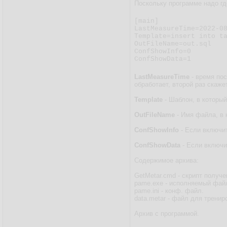
Поскольку программе надо где
[main]

LastMeasureTime=2022-08
Template=insert into ta
OutFileName=out.sql

ConfShowInfo=0

ConfShowData=1
LastMeasureTime
- время пос
обработает, второй раз скаже
Template
- Шаблон, в который
OutFileName
- Имя файла, в 
ConfShowInfo
- Если включи
ConfShowData
- Если включи
Содержимое архива:
GetMetar.cmd - скрипт получе
pame.exe - исполняемый фай
pame.ini - конф. файл.
data.metar - файл для тренир
Архив с программой.