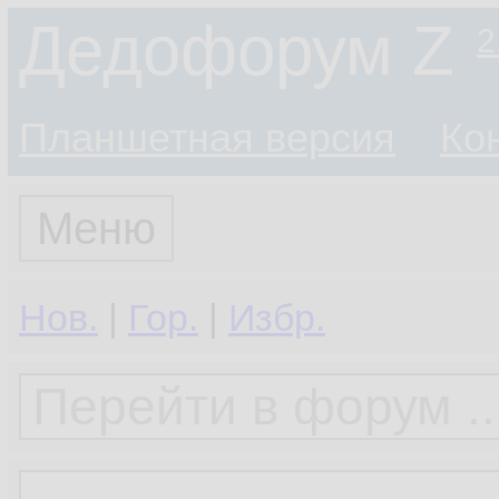
Дедофорум Z
2
Планшетная версия
Ко
Меню
Нов.
|
Гор.
|
Избр.