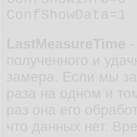
ConfShowData=1
LastMeasureTime
-
полученного и удач
замера. Если мы з
раза на одном и то
раз она его обработ
что данных нет. Вр