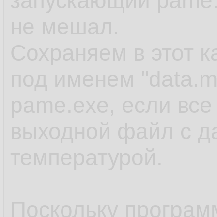
запускающий pame.
не мешал.
Сохраняем в этот 
под именем "data.m
pame.exe, если все
выходной файл с д
температурой.
Поскольку программ