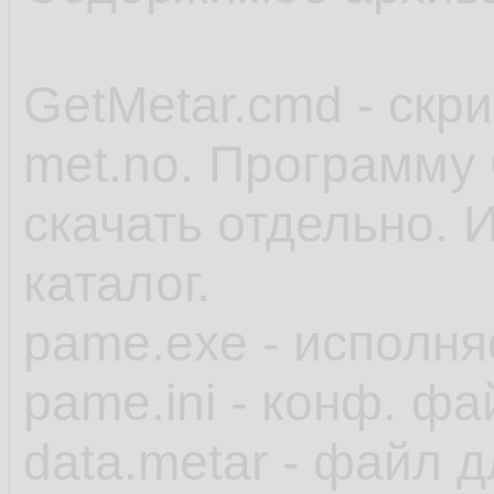
GetMetar.cmd - скр
met.no. Программу 
скачать отдельно. 
каталог.
pame.exe - исполн
pame.ini - конф. фа
data.metar - файл 