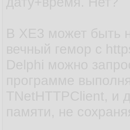
дату+время. Нет?
В XE3 может быть н
вечный гемор с http
Delphi можно запро
программе выполня
TNetHTTPClient, и 
памяти, не сохраня