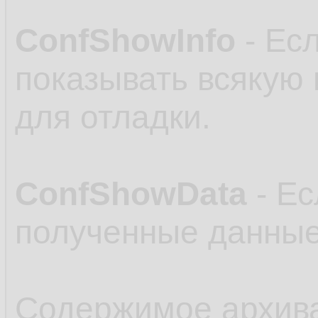
ConfShowInfo
- Есл
показывать всякую
для отладки.
ConfShowData
- Ес
полученные данные
Содержимое архив