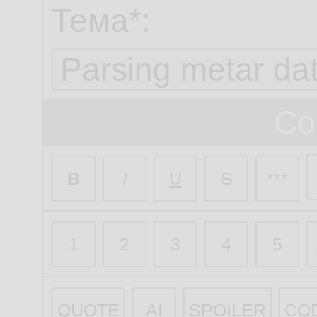
Тема*:
Со
B
I
U
S
***
1
2
3
4
5
QUOTE
AI
SPOILER
CO