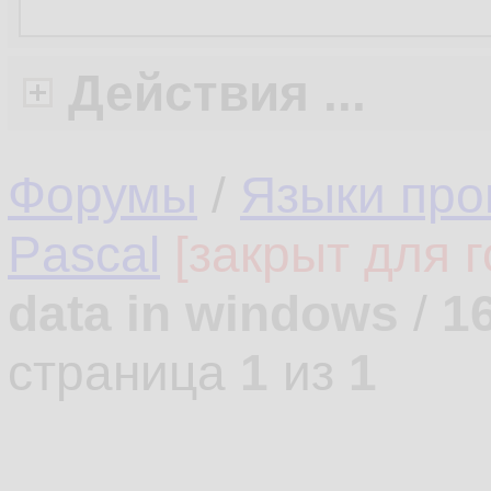
Действия ...
Форумы
/
Языки про
Pascal
[закрыт для г
data in windows
/
1
страница
1
из
1