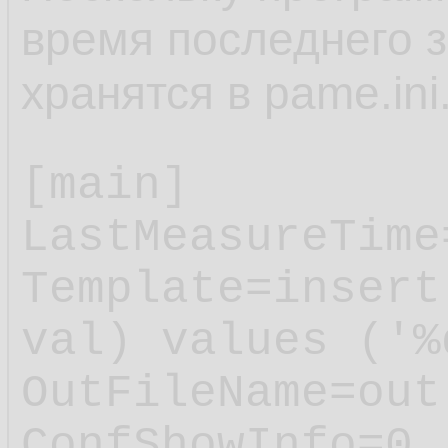
время последнего з
хранятся в pame.ini
[main]

LastMeasureTime
Template=insert
val) values ('%
OutFileName=out.
ConfShowInfo=0
