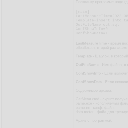
Поскольку программе надо где
[main]

LastMeasureTime=2022-08
Template=insert into ta
OutFileName=out.sql

ConfShowInfo=0

ConfShowData=1
LastMeasureTime
- время пос
обработает, второй раз скаже
Template
- Шаблон, в который
OutFileName
- Имя файла, в 
ConfShowInfo
- Если включи
ConfShowData
- Если включи
Содержимое архива:
GetMetar.cmd - скрипт получе
pame.exe - исполняемый фай
pame.ini - конф. файл.
data.metar - файл для тренир
Архив с программой.