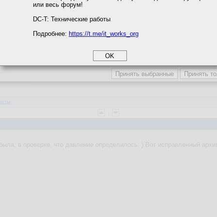
или весь форум!
соглашение
циальности
DC-T: Технические работы
Подробнее:
https://t.me/it_works_org
okie
а статистики
етинга и рекламы
List_of_airports_by_ICAO_code:_U
 того места, где ПК, на котором програма, берется из Windows.
обаловаться.
2
веты
была, в проверке, что давление определилось. ) Вот исправленный архи