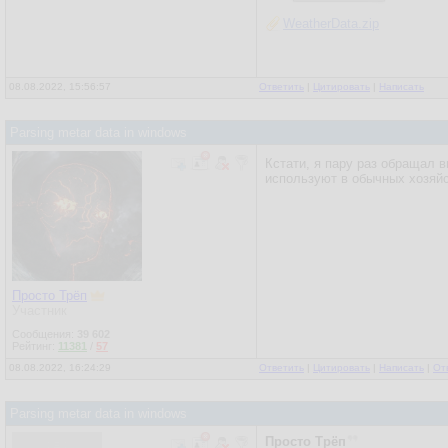
WeatherData.zip
08.08.2022, 15:56:57
Ответить
|
Цитировать
|
Написать
Parsing metar data in windows
Кстати, я пару раз обращал в
используют в обычных хозяйс
Просто Трёп
Участник
Сообщения:
39 602
Рейтинг:
11381
/
57
08.08.2022, 16:24:29
Ответить
|
Цитировать
|
Написать
|
От
Parsing metar data in windows
Просто Трёп