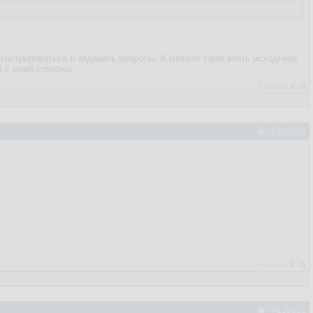
регистрироваться и задавать вопросы. А можете сами взять исходники
й с моей стороны.
Рейтинг:
0
/
0
#109995
Рейтинг:
0
/
0
#110032