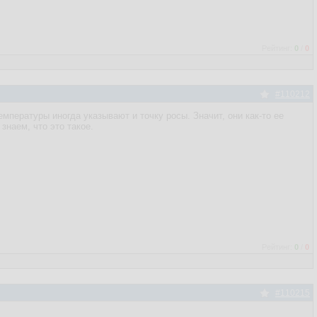
Рейтинг:
0
/
0
#110212
мпературы иногда указывают и точку росы. Значит, они как-то ее
наем, что это такое.
Рейтинг:
0
/
0
#110215