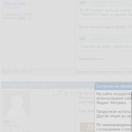
s62
Просто Трёп
08.08.2022, 12:14:34
Участник
В XE3 может быть не очень у
TNetHTTPClient, и данные п
Сообщения:
39 602
Рейтинг:
11381
/
57
Прога только парсит файл. П
s62
08.08.2022, 12:14:34
Спасибо за инфу, удобный с
Обращайтесь!
08.08.2022, 13:01:56
Ответить
|
Цитировать
|
Написать
|
От
Parsing metar data in windows
Согласие на обрабо
На базе этого проекта вот п
На сайте осуществл
Места с соотв. кодами подгру
использования сай
умолчанию задал Домодедово.
Яндекс.Метрика.
Тоже можно пользоваться и и
Продолжая использо
Другие опции вы м
s62
По нижеприведенны
Участник
соглашением и пол