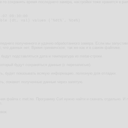
-то сохранять время последнего замера, настройки тоже хранятся в pame
-07 09:30:00

ble (dt, val) values ('%dt%', %te%)

леднего полученного и удачно обработанного замера. Если мы запустим
т, что данных нет. Время гринвичское, так же как и в самом файлике.
 будут подставляться дата и температура из metar-строки.
который будут сохраняться данные (с перезаписью).
ть, будет показывать всякую информацию, полезную для отладки.
ть, покажет полученные данные через запятую.
ния файла с met.no. Программу Curl нужно найти и скачать отдельно. И п
л.
овок.