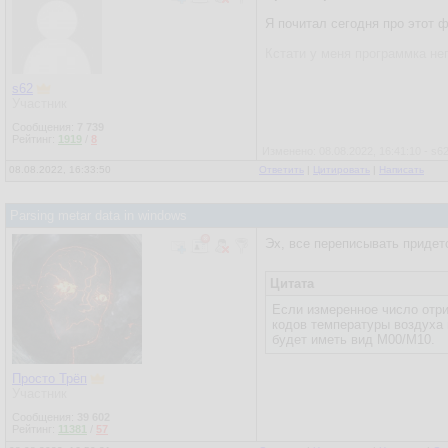
Я почитал сегодня про этот ф
Кстати у меня программка не
s62
Участник
Сообщения:
7 739
Рейтинг:
1919
/
8
Изменено: 08.08.2022, 16:41:10 - s6
08.08.2022, 16:33:50
Ответить
|
Цитировать
|
Написать
Parsing metar data in windows
Эх, все переписывать придется
Цитата
Если измеренное число отри
кодов температуры воздуха 
будет иметь вид M00/M10.
Просто Трёп
Участник
Сообщения:
39 602
Рейтинг:
11381
/
57