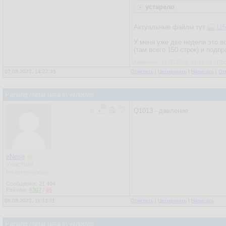
устарело
Актуальные файлы тут
115
У меня уже две недели это вс
(там всего 150 строк) и подп
Изменено: 13.08.2022, 11:31:08 - Пр
07.08.2022, 14:22:35
Ответить
|
Цитировать
|
Написать
|
От
Parsing metar data in windows
Q1013 - давление
eNose
Участник
[не активирован]
Сообщения:
21 404
Рейтинг:
6307
/
65
08.08.2022, 11:13:11
Ответить
|
Цитировать
|
Написать
Parsing metar data in windows