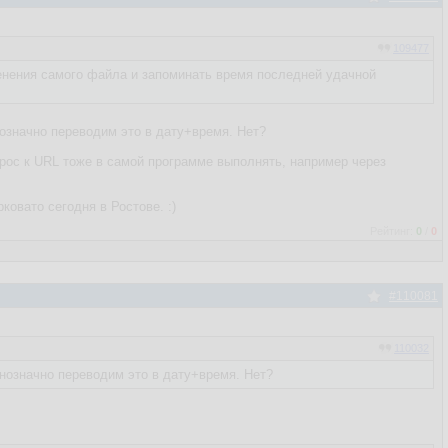
109477
менения самого файла и запоминать время последней удачной
нозначно переводим это в дату+время. Нет?
апрос к URL тоже в самой программе выполнять, например через
овато сегодня в Ростове. :)
Рейтинг:
0
/
0
#110081
110032
днозначно переводим это в дату+время. Нет?