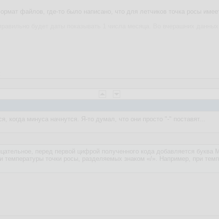
ормат файлов, где-то было написано, что для летчиков точка росы имеет
правильно будет даты показывать 1 числа месяца. Во вчерашних данных
2
, когда минуса начнутся. Я-то думал, что они просто "-" поставят...
цательное, перед первой цифрой полученного кода добавляется буква M 
и температуры точки росы, разделяемых знаком «/». Например, при темп