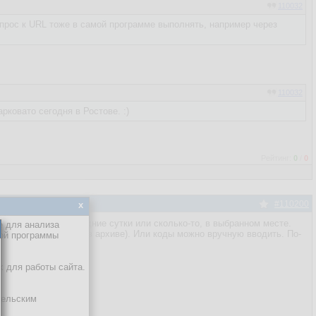
110032
запрос к URL тоже в самой программе выполнять, например через
110032
ковато сегодня в Ростове. :)
Рейтинг:
0
/
0
#110200
x
 давление за последние сутки или сколько-то, в выбранном месте.
е для анализа
пке программы (есть в архиве). Или коды можно вручную вводить. По-
кой программы
ы.
х для работы сайта.
тельским