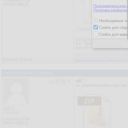
Сообщения:
7 739
Рейтинг:
1919
/
8
Пользовательское 
Политика конфиден
Необходимые co
Cookie для сбор
WeatherData.zip
Cookie для марк
https://en.wikipedia.org/wiki/
p.s. "Время местное" - время
p.p.s В отпуске, вот решил п
Изменено: 08.08.2022, 15:49:52 - s6
08.08.2022, 15:42:56
Ответить
|
Цитировать
|
Написать
|
От
Parsing metar data in windows
s62
ээ, ошибочка небольшая там 
s62
Участник
Сообщения:
7 739
Рейтинг:
1919
/
8