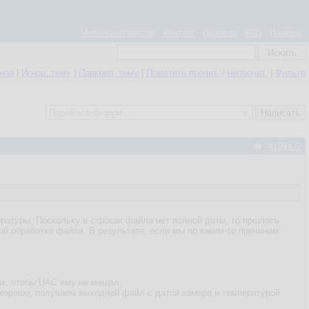
Мобильная версия
Контакт
Правила
FAQ
Помощь
нное
|
Игнор. тему
|
Прикреп. тему
|
Пометить прочит.
/
непрочит.
|
Фильтр
#109477
ратуры. Поскольку в строках файла нет полной даты, то пршлось
й обработки файла. В результате, если мы по каким-то причинам
ак, чтобы UAC ему не мешал.
 хорошо, получаем выходной файл с датой замера и температурой.