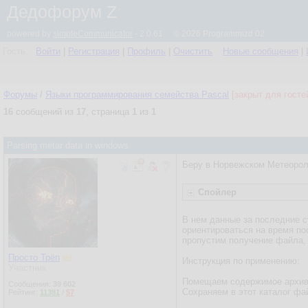
Дедофорум Z
powered by
simpleCommunicator
- 2.0.61 © 2026 Programmizd 02
Гость
Войти
|
Регистрация
|
Профиль
|
Очистить
Новые сообщения
|
Форумы
/
Языки программирования семейства Pascal
[закрыт для госте
16
сообщений из
17
, страница
1
из
1
Parsing metar data in windows
Беру в Норвежском Метеороло
Спойлер
В нем данные за последние с
ориентироваться на время по
пропустим получение файла,
Просто Трёп
Инструкция по применению:
Участник
Помещаем содержимое архива 
Сообщения:
39 602
Сохраняем в этот каталог фа
Рейтинг:
11381
/
57