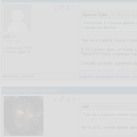
Просто Трёп
07.08.2022, 14:
Поскольку в строках файла 
обработки файла.
s62
Там же в первом токене стро
Участник
Сообщения:
7 739
В XE3 может быть не очень уд
Рейтинг:
1919
/
8
TNetHTTPClient, и данные пар
Спасибо за инфу, удобный се
Изменено: 08.08.2022, 12:15:14 - s6
08.08.2022, 12:14:34
Ответить
|
Цитировать
|
Написать
|
От
Parsing metar data in windows
s62
08.08.2022, 12:14:34
Там же в первом токене стр
Ну то есть, точное время зам