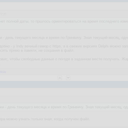
22:35
нет полной даты, то пршлось ориентироваться на время последнего из
ки - день текущего месяца и время по Гринвичу. Зная текущий месяц, од
обно - у Indy вечный гемор с https, а в свежих версиях Delphi можно з
сить прямо в памяти, не сохраняя в файл.
рвис, чтобы свободные данные о погоде в заданном месте получать. Жарк
2
веты
оки - день текущего месяца и время по Гринвичу. Зная текущий месяц, о
ера можно узнать только зная, когда получен файл.