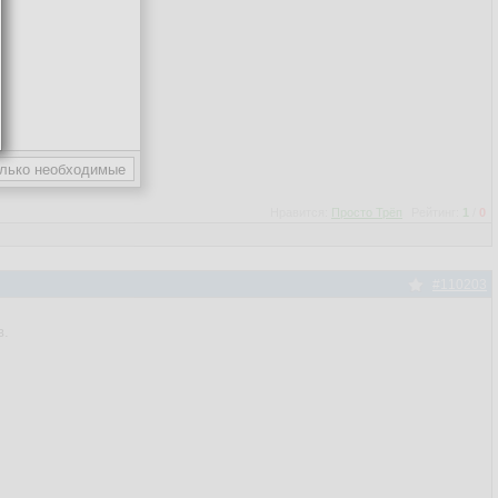
Нравится:
Просто Трёп
Рейтинг:
1
/
0
#110203
в.