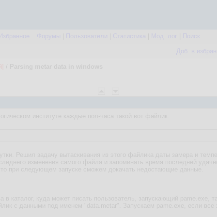
Избранное
Форумы
|
Пользователи
|
Статистика
|
Мод. лог
|
Поиск
Доб. в избра
й]
/
Parsing metar data in windows
гическом институте каждые пол-часа такой вот файлик.
утки. Решил задачу вытаскивания из этого файлика даты замера и темпе
следнего изменения самого файла и запоминать время последней удачно
 то при следующем запуске сможем докачать недостающие данные.
в каталог, куда может писать пользователь, запускающий pame.exe, т
йлик с данными под именем "data.metar". Запускаем pame.exe, если все