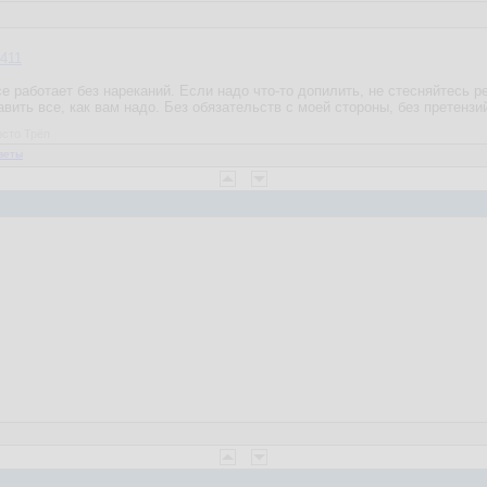
411
е работает без нареканий. Если надо что-то допилить, не стесняйтесь 
равить все, как вам надо. Без обязательств с моей стороны, без претензи
осто Трёп
веты