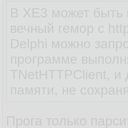
В XE3 может быть н
вечный гемор с htt
Delphi можно запр
программе выполн
TNetHTTPClient, и
памяти, не сохран
Прога только парси