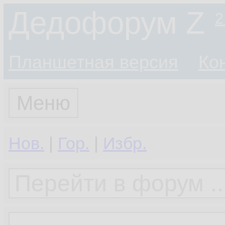
Дедофорум Z
2
Планшетная версия
Ко
Меню
Нов.
|
Гор.
|
Избр.