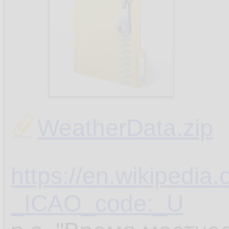
WeatherData.zip
https://en.wikipedia.
_ICAO_code:_U