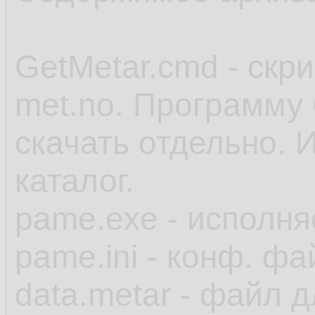
GetMetar.cmd - скр
met.no. Программу 
скачать отдельно. 
каталог.
pame.exe - исполн
pame.ini - конф. фа
data.metar - файл 