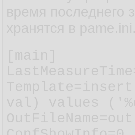
время последнего з
хранятся в pame.ini
[main]

LastMeasureTime
Template=insert
val) values ('%
OutFileName=out.
ConfShowInfo=0
