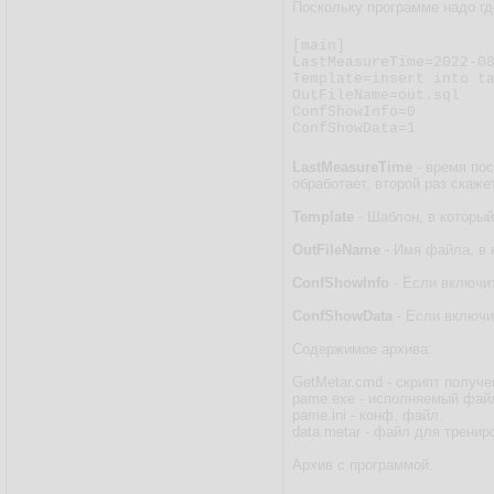
Поскольку программе надо где
[main]

LastMeasureTime=2022-08
Template=insert into ta
OutFileName=out.sql

ConfShowInfo=0

ConfShowData=1
LastMeasureTime
- время пос
обработает, второй раз скаже
Template
- Шаблон, в который
OutFileName
- Имя файла, в 
ConfShowInfo
- Если включи
ConfShowData
- Если включи
Содержимое архива:
GetMetar.cmd - скрипт получе
pame.exe - исполняемый фай
pame.ini - конф. файл.
data.metar - файл для тренир
Архив с программой.