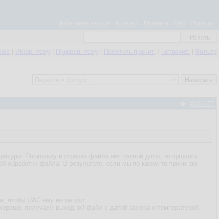
Мобильная версия
Контакт
Правила
FAQ
Помощь
нное
|
Игнор. тему
|
Прикреп. тему
|
Пометить прочит.
/
непрочит.
|
Фильтр
#109477
ратуры. Поскольку в строках файла нет полной даты, то пршлось
й обработки файла. В результате, если мы по каким-то причинам
ак, чтобы UAC ему не мешал.
 хорошо, получаем выходной файл с датой замера и температурой.