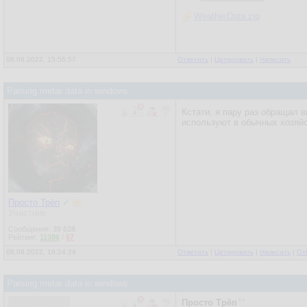
WeatherData.zip
08.08.2022, 15:56:57
Ответить
|
Цитировать
|
Написать
Parsing metar data in windows
Кстати, я пару раз обращал в
используют в обычных хозяйс
Просто Трёп
✓
Участник
Сообщения:
39 628
Рейтинг:
11386
/
57
08.08.2022, 16:24:29
Ответить
|
Цитировать
|
Написать
|
От
Parsing metar data in windows
Просто Трёп