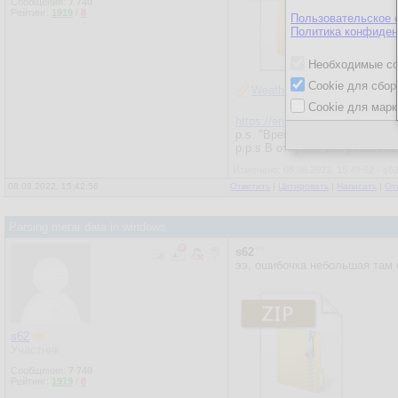
Сообщения:
7 740
Рейтинг:
1919
/
8
Пользовательское 
Политика конфиден
Необходимые co
Cookie для сбор
WeatherData.zip
Cookie для марк
https://en.wikipedia.org/wiki/
p.s. "Время местное" - время
p.p.s В отпуске, вот решил п
Изменено: 08.08.2022, 15:49:52 - s6
08.08.2022, 15:42:56
Ответить
|
Цитировать
|
Написать
|
От
Parsing metar data in windows
s62
ээ, ошибочка небольшая там 
s62
Участник
Сообщения:
7 740
Рейтинг:
1919
/
8