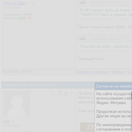
s62
Просто Трёп
✓
08.08.2022, 12:14:34
Участник
В XE3 может быть не очень у
TNetHTTPClient, и данные п
Сообщения:
39 628
Рейтинг:
11386
/
57
Прога только парсит файл. П
s62
08.08.2022, 12:14:34
Спасибо за инфу, удобный с
Обращайтесь!
08.08.2022, 13:01:56
Ответить
|
Цитировать
|
Написать
|
От
Parsing metar data in windows
Согласие на обрабо
На базе этого проекта вот п
На сайте осуществл
Места с соотв. кодами подгру
использования сай
умолчанию задал Домодедово.
Яндекс.Метрика.
Тоже можно пользоваться и и
Продолжая использо
Другие опции вы м
s62
По нижеприведенны
Участник
соглашением и пол