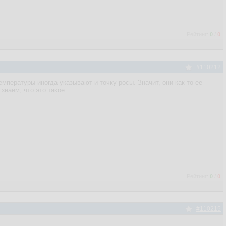
Рейтинг:
0
/
0
#110212
мпературы иногда указывают и точку росы. Значит, они как-то ее
наем, что это такое.
Рейтинг:
0
/
0
#110215