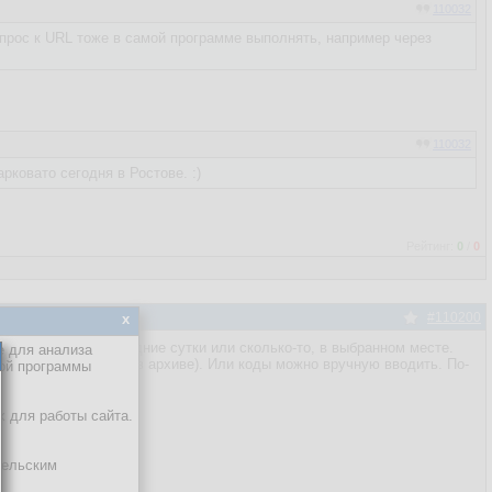
110032
запрос к URL тоже в самой программе выполнять, например через
110032
ковато сегодня в Ростове. :)
Рейтинг:
0
/
0
#110200
x
 давление за последние сутки или сколько-то, в выбранном месте.
е для анализа
пке программы (есть в архиве). Или коды можно вручную вводить. По-
кой программы
ы.
х для работы сайта.
тельским