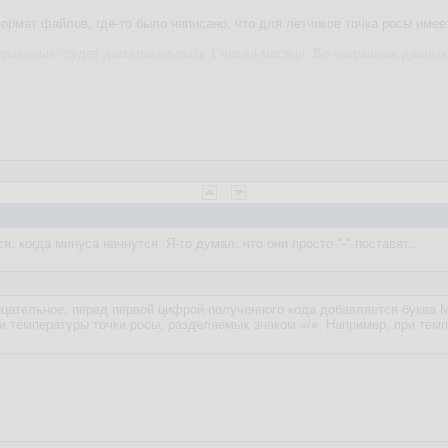
ормат файлов, где-то было написано, что для летчиков точка росы имеет
правильно будет даты показывать 1 числа месяца. Во вчерашних данных
2
, когда минуса начнутся. Я-то думал, что они просто "-" поставят...
цательное, перед первой цифрой полученного кода добавляется буква M 
и температуры точки росы, разделяемых знаком «/». Например, при темп