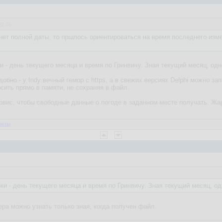
22:35
нет полной даты, то пршлось ориентироваться на время последнего из
ки - день текущего месяца и время по Гринвичу. Зная текущий месяц, од
обно - у Indy вечный гемор с https, а в свежих версиях Delphi можно з
сить прямо в памяти, не сохраняя в файл.
рвис, чтобы свободные данные о погоде в заданном месте получать. Жарк
2
веты
оки - день текущего месяца и время по Гринвичу. Зная текущий месяц, о
ера можно узнать только зная, когда получен файл.