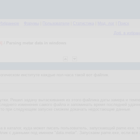
Избранное
Форумы
|
Пользователи
|
Статистика
|
Мод. лог
|
Поиск
Доб. в избра
й]
/
Parsing metar data in windows
гическом институте каждые пол-часа такой вот файлик.
утки. Решил задачу вытаскивания из этого файлика даты замера и темпе
следнего изменения самого файла и запоминать время последней удачно
 то при следующем запуске сможем докачать недостающие данные.
в каталог, куда может писать пользователь, запускающий pame.exe, т
йлик с данными под именем "data.metar". Запускаем pame.exe, если все