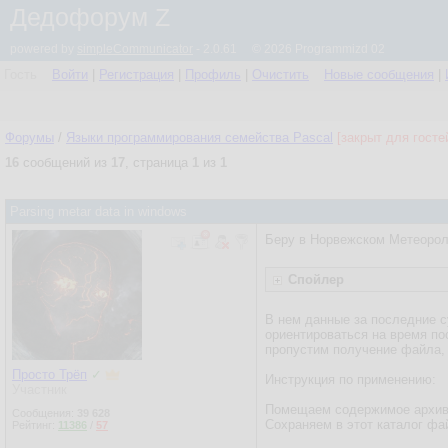
Дедофорум Z
powered by
simpleCommunicator
- 2.0.61 © 2026 Programmizd 02
Гость
Войти
|
Регистрация
|
Профиль
|
Очистить
Новые сообщения
|
Форумы
/
Языки программирования семейства Pascal
[закрыт для госте
16
сообщений из
17
, страница
1
из
1
Parsing metar data in windows
Беру в Норвежском Метеороло
Спойлер
В нем данные за последние с
ориентироваться на время по
пропустим получение файла,
Просто Трёп
✓
Инструкция по применению:
Участник
Помещаем содержимое архива 
Сообщения:
39 628
Сохраняем в этот каталог фа
Рейтинг:
11386
/
57