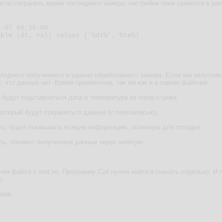
-то сохранять время последнего замера, настройки тоже хранятся в pame
-07 09:30:00

ble (dt, val) values ('%dt%', %te%)

леднего полученного и удачно обработанного замера. Если мы запустим
т, что данных нет. Время гринвичское, так же как и в самом файлике.
 будут подставляться дата и температура из metar-строки.
который будут сохраняться данные (с перезаписью).
ть, будет показывать всякую информацию, полезную для отладки.
ть, покажет полученные данные через запятую.
ния файла с met.no. Программу Curl нужно найти и скачать отдельно. И п
л.
овок.