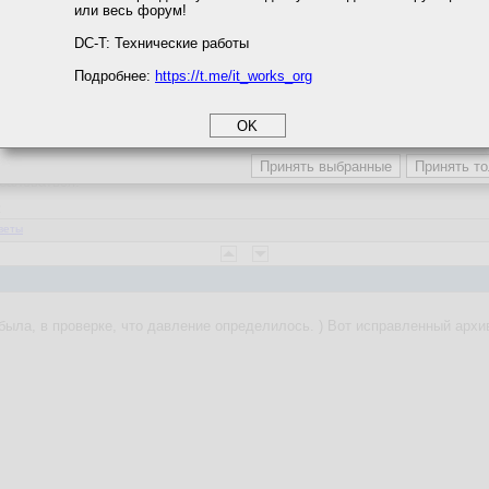
или весь форум!
соглашение
циальности
DC-T: Технические работы
Подробнее:
https://t.me/it_works_org
okie
а статистики
етинга и рекламы
List_of_airports_by_ICAO_code:_U
 того места, где ПК, на котором програма, берется из Windows.
обаловаться.
2
веты
была, в проверке, что давление определилось. ) Вот исправленный архи