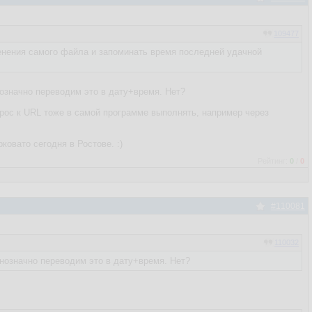
109477
менения самого файла и запоминать время последней удачной
нозначно переводим это в дату+время. Нет?
апрос к URL тоже в самой программе выполнять, например через
овато сегодня в Ростове. :)
Рейтинг:
0
/
0
#110081
110032
днозначно переводим это в дату+время. Нет?