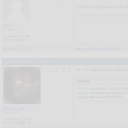
Я почитал сегодня про этот ф
Кстати у меня программка не
s62
Участник
Сообщения:
7 740
Рейтинг:
1919
/
8
Изменено: 08.08.2022, 16:41:10 - s6
08.08.2022, 16:33:50
Ответить
|
Цитировать
|
Написать
Parsing metar data in windows
Эх, все переписывать придется
Цитата
Если измеренное число отри
кодов температуры воздуха 
будет иметь вид M00/M10.
Просто Трёп
✓
Участник
Сообщения:
39 628
Рейтинг:
11386
/
57