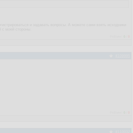
регистрироваться и задавать вопросы. А можете сами взять исходники
й с моей стороны.
Рейтинг:
0
/
0
#109995
Рейтинг:
0
/
0
#110032