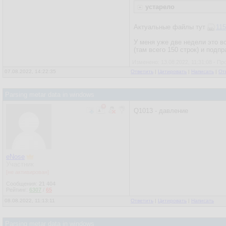
устарело
Актуальные файлы тут
115
У меня уже две недели это вс
(там всего 150 строк) и подп
Изменено: 13.08.2022, 11:31:08 - Пр
07.08.2022, 14:22:35
Ответить
|
Цитировать
|
Написать
|
От
Parsing metar data in windows
Q1013 - давление
eNose
Участник
[не активирован]
Сообщения:
21 404
Рейтинг:
6307
/
65
08.08.2022, 11:13:11
Ответить
|
Цитировать
|
Написать
Parsing metar data in windows