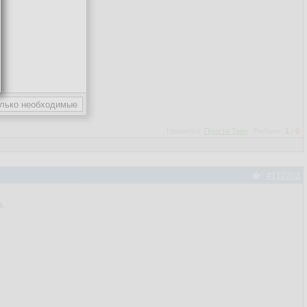
Нравится:
Просто Трёп
Рейтинг:
1
/
0
#110203
в.