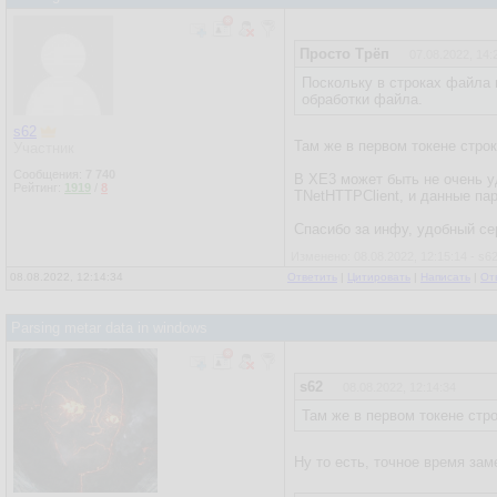
Просто Трёп
07.08.2022, 14:
Поскольку в строках файла 
обработки файла.
s62
Там же в первом токене стро
Участник
Сообщения:
7 740
В XE3 может быть не очень уд
Рейтинг:
1919
/
8
TNetHTTPClient, и данные пар
Спасибо за инфу, удобный се
Изменено: 08.08.2022, 12:15:14 - s6
08.08.2022, 12:14:34
Ответить
|
Цитировать
|
Написать
|
От
Parsing metar data in windows
s62
08.08.2022, 12:14:34
Там же в первом токене стр
Ну то есть, точное время зам