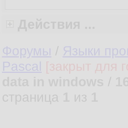
Действия ...
Форумы
/
Языки про
Pascal
[закрыт для г
data in windows
/
1
страница
1
из
1