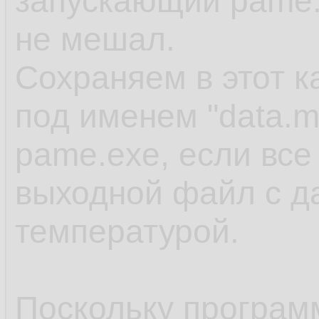
запускающий pame.
не мешал.
Сохраняем в этот 
под именем "data.m
pame.exe, если все
выходной файл с д
температурой.
Поскольку программ