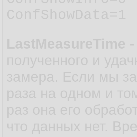
ConfShowData=1
LastMeasureTime
-
полученного и удач
замера. Если мы з
раза на одном и то
раз она его обработ
что данных нет. Вр