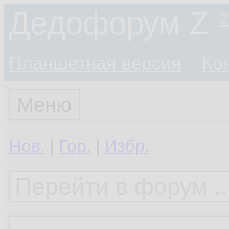
Дедофорум Z
2
Планшетная версия
Ко
Меню
Нов.
|
Гор.
|
Избр.