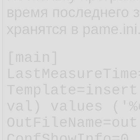
время последнего з
хранятся в pame.ini
[main]

LastMeasureTime
Template=insert
val) values ('%
OutFileName=out.
ConfShowInfo=0
