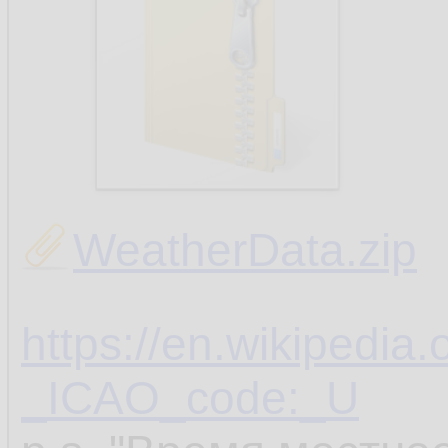
WeatherData.zip
https://en.wikipedia.
_ICAO_code:_U