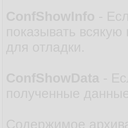
ConfShowInfo
- Есл
показывать всякую
для отладки.
ConfShowData
- Ес
полученные данные
Содержимое архив