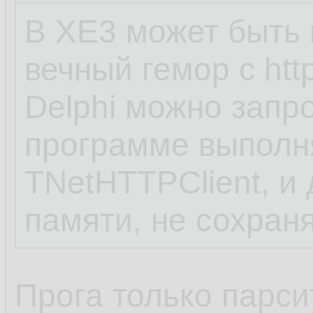
В XE3 может быть н
вечный гемор с htt
Delphi можно запр
программе выполн
TNetHTTPClient, и
памяти, не сохран
Прога только парси