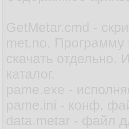
GetMetar.cmd - скр
met.no. Программу 
скачать отдельно. 
каталог.
pame.exe - исполн
pame.ini - конф. фа
data.metar - файл 