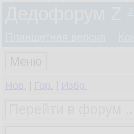
Дедофорум Z
2
Планшетная версия
Ко
Меню
Нов.
|
Гор.
|
Избр.