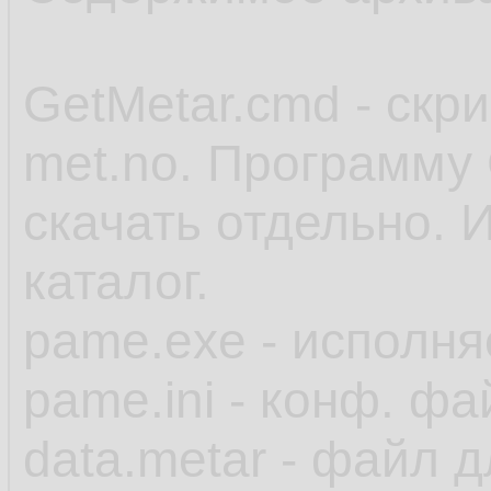
GetMetar.cmd - скр
met.no. Программу 
скачать отдельно. 
каталог.
pame.exe - исполн
pame.ini - конф. фа
data.metar - файл 