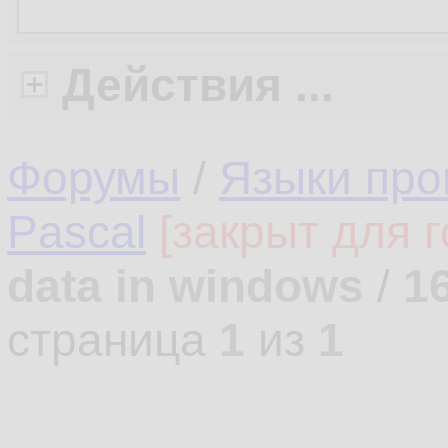
Действия ...
Форумы
/
Языки про
Pascal
[закрыт для г
data in windows
/
1
страница
1
из
1