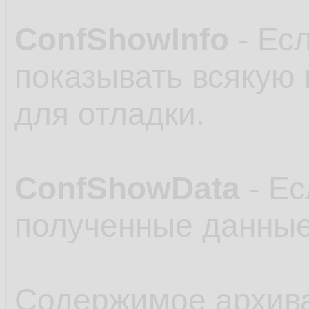
ConfShowInfo
- Есл
показывать всякую
для отладки.
ConfShowData
- Ес
полученные данные
Содержимое архив