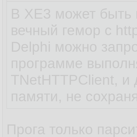
В XE3 может быть н
вечный гемор с htt
Delphi можно запр
программе выполн
TNetHTTPClient, и
памяти, не сохран
Прога только парси