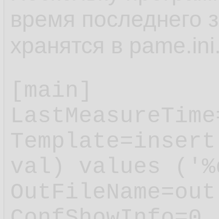
время последнего з
хранятся в pame.ini
[main]

LastMeasureTime
Template=insert
val) values ('%
OutFileName=out.
ConfShowInfo=0
