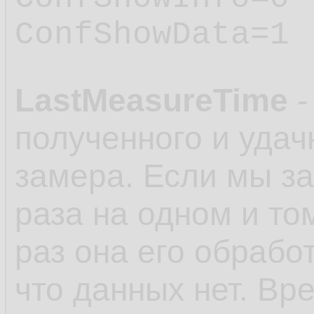
ConfShowData=1
LastMeasureTime
-
полученного и удач
замера. Если мы з
раза на одном и то
раз она его обработ
что данных нет. Вр