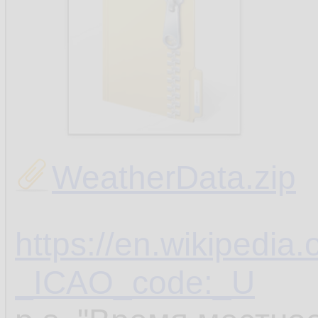
WeatherData.zip
https://en.wikipedia.
_ICAO_code:_U