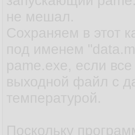
запускающий pame.
не мешал.
Сохраняем в этот 
под именем "data.m
pame.exe, если все
выходной файл с д
температурой.
Поскольку программ